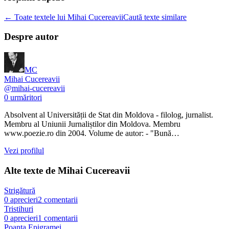
← Toate textele lui Mihai Cucereavii
Caută texte similare
Despre autor
MC
Mihai Cucereavii
@
mihai-cucereavii
0
urmăritori
Absolvent al Universității de Stat din Moldova - filolog, jurnalist.
Membru al Uniunii Jurnaliștilor din Moldova. Membru
www.poezie.ro din 2004. Volume de autor: - "Bună…
Vezi profilul
Alte texte de
Mihai Cucereavii
Strigătură
0
aprecieri
2
comentarii
Tristihuri
0
aprecieri
1
comentarii
Poanta Epigramei