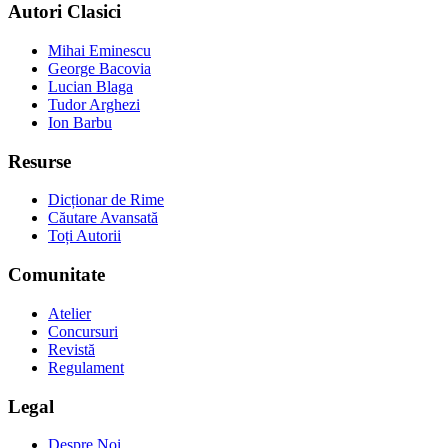
Autori Clasici
Mihai Eminescu
George Bacovia
Lucian Blaga
Tudor Arghezi
Ion Barbu
Resurse
Dicționar de Rime
Căutare Avansată
Toți Autorii
Comunitate
Atelier
Concursuri
Revistă
Regulament
Legal
Despre Noi