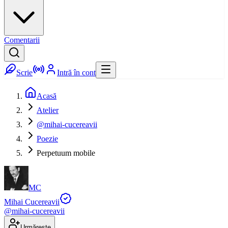
Comentarii
Scrie
Intră în cont
Acasă
Atelier
@mihai-cucereavii
Poezie
Perpetuum mobile
MC
Mihai Cucereavii
@
mihai-cucereavii
Urmărește