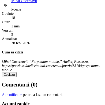
Mihai Cucereavii
Tip
Poezie
Cuvinte
18
Citire
1 min
Versuri
5
Actualizat
28 feb. 2026
Cum sa citezi
Mihai Cucereavii. “Perpetuum mobile.” Atelier, Poezie.ro,
https://poezie.ro/atelier/mihai-cucereavii/poezie/63180/perpetuum-
mobile
Copiaza
Comentarii (
0
)
Autentifica-te
pentru a lasa un comentariu.
Acțiuni rapide