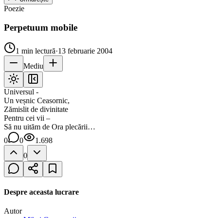
Poezie
Perpetuum mobile
1
min lectură
·
13 februarie 2004
Mediu
Universul -
Un veșnic Ceasornic,
Zămislit de divinitate
Pentru cei vii –
Să nu uităm de Ora plecării…
0
0
1.698
0
Despre aceasta lucrare
Autor