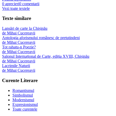
0
aprecieri
0
comentarii
Vezi toate textele
Texte similare
Lansări de carte la Chișinău
de
Mihai Cucereavii
Antologia aforismului românesc de pretutindeni
de
Mihai Cucereavii
Tot rahatu-n Poezie?
de
Mihai Cucereavii
Salonul Internațional de Carte, ediția XVIII, Chișinău
de
Mihai Cucereavii
Lacrimile Naturii
de
Mihai Cucereavii
Curente Literare
Romantismul
Simbolismul
Modernismul
Expresionismul
Toate curentele