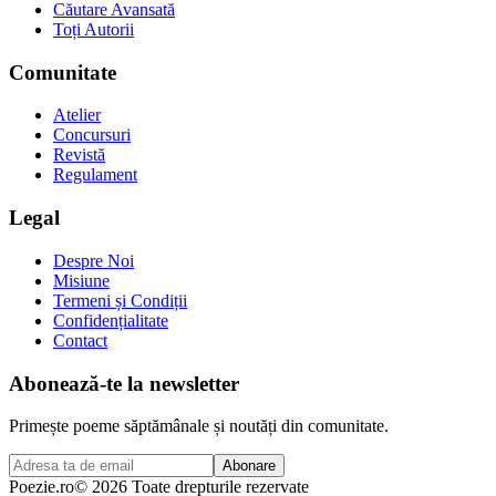
Căutare Avansată
Toți Autorii
Comunitate
Atelier
Concursuri
Revistă
Regulament
Legal
Despre Noi
Misiune
Termeni și Condiții
Confidențialitate
Contact
Abonează-te la newsletter
Primește poeme săptămânale și noutăți din comunitate.
Abonare
Poezie
.ro
© 2026 Toate drepturile rezervate