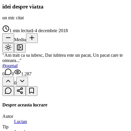
idei despre viatza
un mic citat
1
min lectură
·
4 decembrie 2018
Mediu
"Am trait ca sa iubesc, Dar iubirea este un pacat, Un pacat care te
omoara..."
#
journal
0
0
1.287
0
Despre aceasta lucrare
Autor
Lucian
Tip