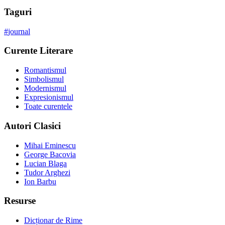
Taguri
#
journal
Curente Literare
Romantismul
Simbolismul
Modernismul
Expresionismul
Toate curentele
Autori Clasici
Mihai Eminescu
George Bacovia
Lucian Blaga
Tudor Arghezi
Ion Barbu
Resurse
Dicționar de Rime