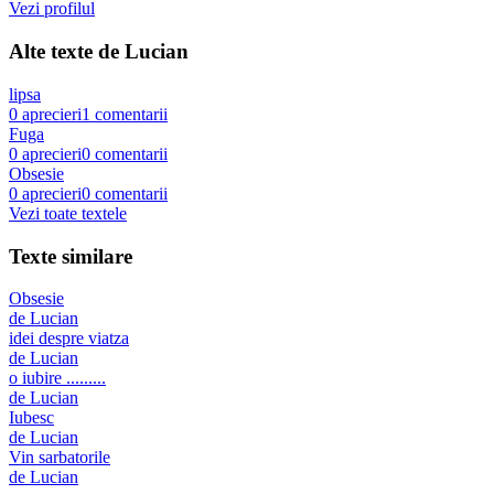
Vezi profilul
Alte texte de
Lucian
lipsa
0
aprecieri
1
comentarii
Fuga
0
aprecieri
0
comentarii
Obsesie
0
aprecieri
0
comentarii
Vezi toate textele
Texte similare
Obsesie
de
Lucian
idei despre viatza
de
Lucian
o iubire .........
de
Lucian
Iubesc
de
Lucian
Vin sarbatorile
de
Lucian