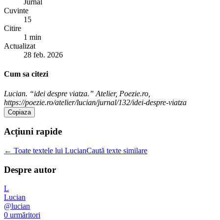
Jurnal
Cuvinte
15
Citire
1 min
Actualizat
28 feb. 2026
Cum sa citezi
Lucian. “idei despre viatza.” Atelier, Poezie.ro,
https://poezie.ro/atelier/lucian/jurnal/132/idei-despre-viatza
Copiaza
Acțiuni rapide
← Toate textele lui Lucian
Caută texte similare
Despre autor
L
Lucian
@
lucian
0
urmăritori