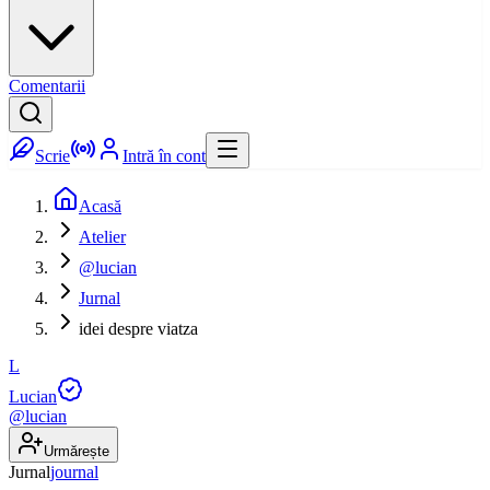
Comentarii
Scrie
Intră în cont
Acasă
Atelier
@lucian
Jurnal
idei despre viatza
L
Lucian
@
lucian
Urmărește
Jurnal
journal