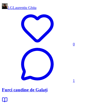
LG
Laurentiu Ghita
0
1
Furci caudine de Galați