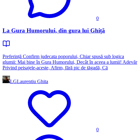
0
La Gura Humorului, din gura lui Ghiță
Preferință Confirm judecata poporului, Chiar spusă sub logica
glumii: Mai bine în Gura Humorului, Decât în aceea a lumii! Adevăr
Privind peisajele-aceste, Afirm, fără pic de tăgadă, Că
LG
Laurentiu Ghita
0