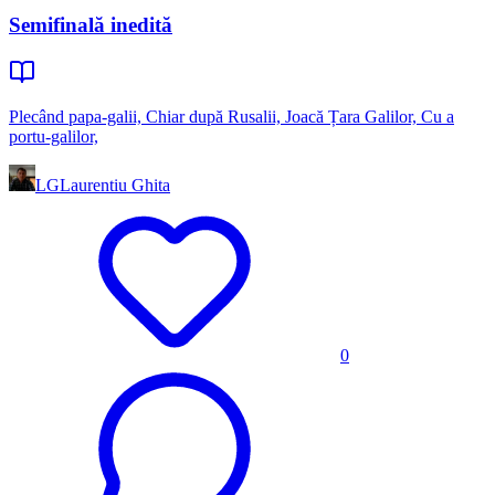
Semifinală inedită
Plecând papa-galii, Chiar după Rusalii, Joacă Țara Galilor, Cu a
portu-galilor,
LG
Laurentiu Ghita
0