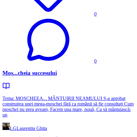
0
0
Mos...cheia succesului
Tema: MOSCHEEA... MÂNTUIRII NEAMULUI S-a aprobat
construirea unei mega-moschei fără ca românii să fie consultați Cum
moschei nu prea aveam, Facem una mare, nouă, Ca să mântuiască-
un
LG
Laurentiu Ghita