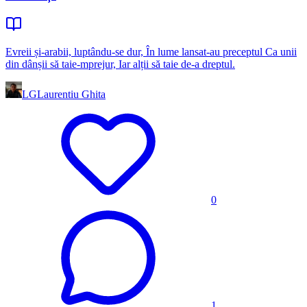
Evreii și-arabii, luptându-se dur, În lume lansat-au preceptul Ca unii
din dânșii să taie-mprejur, Iar alții să taie de-a dreptul.
LG
Laurentiu Ghita
0
1