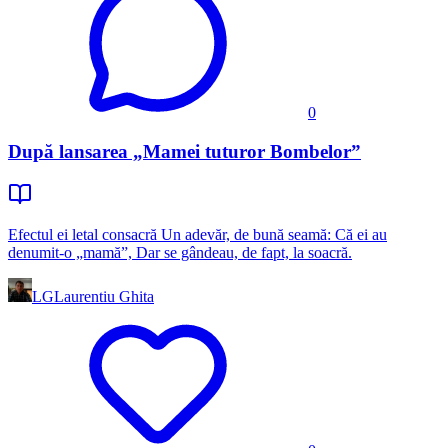
0
După lansarea „Mamei tuturor Bombelor”
Efectul ei letal consacră Un adevăr, de bună seamă: Că ei au
denumit-o „mamă”, Dar se gândeau, de fapt, la soacră.
LG
Laurentiu Ghita