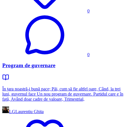
0
0
Program de guvernare
În țara noastră-i bună pace; Păi, cum să fie altfel oare, Când, la trei
luni, guvernul face Un nou program de guvernare. Partidul care e în
față, Având doar cadre de valoare, Trimestrial,
LG
Laurentiu Ghita