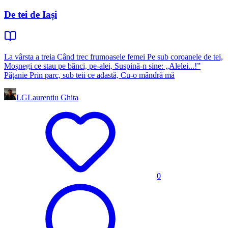
De tei de Iași
La vârsta a treia Când trec frumoasele femei Pe sub coroanele de tei,
Moșnegi ce stau pe bănci, pe-alei, Suspină-n sine: „Alelei...!”
Pățanie Prin parc, sub teii ce adastă, Cu-o mândră mă
LG
Laurentiu Ghita
0