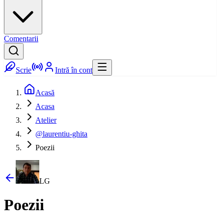
Comentarii
Scrie
Intră în cont
Acasă
Acasa
Atelier
@laurentiu-ghita
Poezii
LG
Poezii