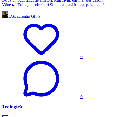
După un puci făcut de amatori, Atât civili, dar mai ales cazoni,
Vânează Erdogan judecători Și nu, ca toată lumea, pokemoni!
LG
Laurentiu Ghita
0
0
Teologică