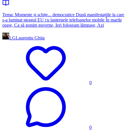
Tema: Momente și schițe... democratice După manifestațiile la care
s-a luminat steagul EU cu lanternele telefoanelor mobile În marile
orașe, Ca să gonim guverne, Ieri foloseam lămpașe, Azi
LG
Laurentiu Ghita
0
0