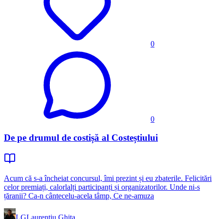
0
0
De pe drumul de costișă al Costeștiului
Acum că s-a încheiat concursul, îmi prezint și eu zbaterile. Felicitări
celor premiați, calorlalți participanți și organizatorilor. Unde ni-s
țăranii? Ca-n cântecelu-acela tâmp, Ce ne-amuza
LG
Laurentiu Ghita