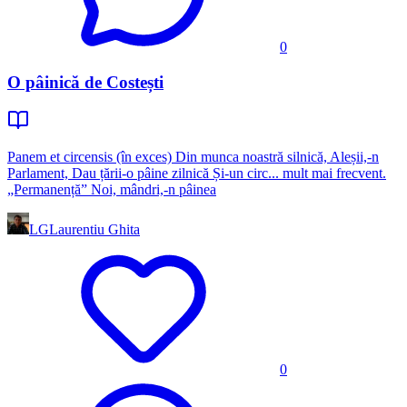
0
O pâinică de Costești
Panem et circensis (în exces) Din munca noastră silnică, Aleșii,-n
Parlament, Dau țării-o pâine zilnică Și-un circ... mult mai frecvent.
„Permanență” Noi, mândri,-n pâinea
LG
Laurentiu Ghita
0