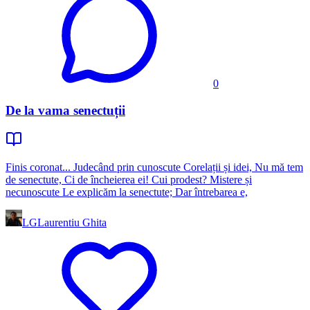
0
De la vama senectuții
Finis coronat... Judecând prin cunoscute Corelații și idei, Nu mă tem
de senectute, Ci de încheierea ei! Cui prodest? Mistere și
necunoscute Le explicăm la senectute; Dar întrebarea e,
LG
Laurentiu Ghita