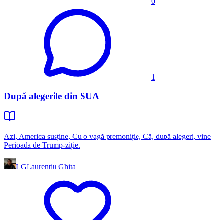
0
1
După alegerile din SUA
Azi, America susține, Cu o vagă premoniție, Că, după alegeri, vine
Perioada de Trump-ziție.
LG
Laurentiu Ghita