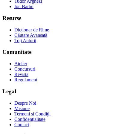
Tudor Arghezi
Ion Barbu
Resurse
Dicționar de Rime
Căutare Avansată
Toți Autorii
Comunitate
Atelier
Concursuri
Revistă
Regulament
Legal
Despre Noi
Misiune
Termeni și Condiții
Confidențialitate
Contact