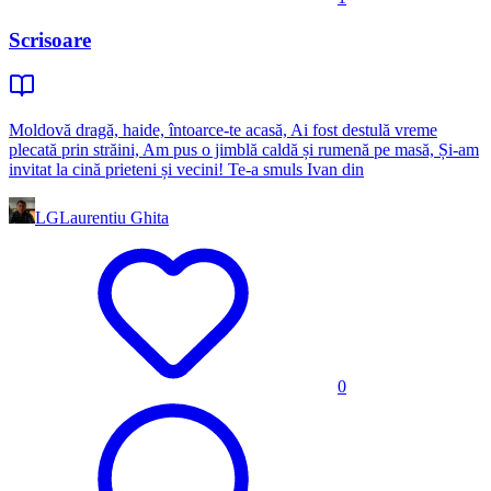
Scrisoare
Moldovă dragă, haide, întoarce-te acasă, Ai fost destulă vreme
plecată prin străini, Am pus o jimblă caldă și rumenă pe masă, Și-am
invitat la cină prieteni și vecini! Te-a smuls Ivan din
LG
Laurentiu Ghita
0