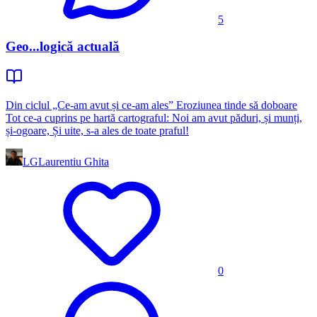
5
Geo...logică actuală
Din ciclul „Ce-am avut și ce-am ales” Eroziunea tinde să doboare
Tot ce-a cuprins pe hartă cartograful: Noi am avut păduri, și munți,
și-ogoare, Și uite, s-a ales de toate praful!
LG
Laurentiu Ghita
0