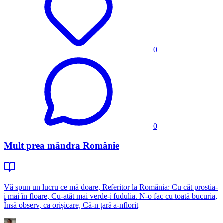
0
0
Mult prea mândra Românie
Vă spun un lucru ce mă doare, Referitor la România: Cu cât prostia-
i mai în floare, Cu-atât mai verde-i fudulia. N-o fac cu toată bucuria,
Însă observ, ca orișicare, Că-n țară a-nflorit