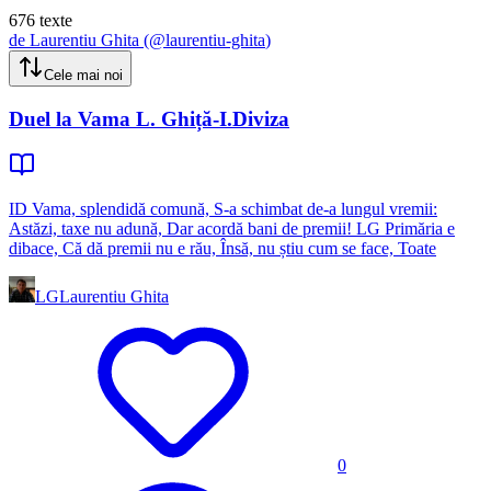
676
texte
de
Laurentiu Ghita
(@
laurentiu-ghita
)
Cele mai noi
Duel la Vama L. Ghiță-I.Diviza
ID Vama, splendidă comună, S-a schimbat de-a lungul vremii:
Astăzi, taxe nu adună, Dar acordă bani de premii! LG Primăria e
dibace, Că dă premii nu e rău, Însă, nu știu cum se face, Toate
LG
Laurentiu Ghita
0