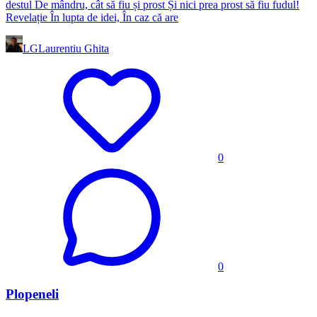
destul De mândru, cât să fiu și prost Și nici prea prost să fiu fudul!
Revelație În lupta de idei, În caz că are
LG
Laurentiu Ghita
0
0
Plopeneli