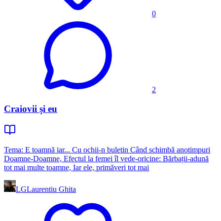
0
2
Craiovii și eu
Tema: E toamnă iar... Cu ochii-n buletin Când schimbă anotimpuri
Doamne-Doamne, Efectul la femei îl vede-oricine: Bărbații-adună
tot mai multe toamne, Iar ele, primăveri tot mai
LG
Laurentiu Ghita