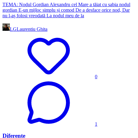
TEMA: Nodul Gordian Alexandru cel Mare a tăiat cu sabia nodul
gordian E-un mijloc simplu și comod De a desface orice nod, Dar
nu l-aș folosi vreodată La nodul meu de la
LG
Laurentiu Ghita
0
1
Diferențe