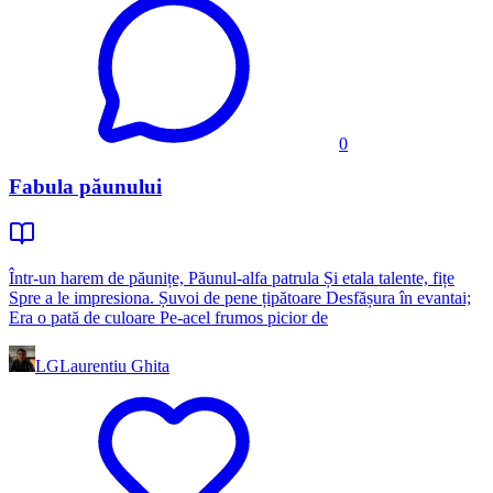
0
Fabula păunului
Într-un harem de păunițe, Păunul-alfa patrula Și etala talente, fițe
Spre a le impresiona. Șuvoi de pene țipătoare Desfășura în evantai;
Era o pată de culoare Pe-acel frumos picior de
LG
Laurentiu Ghita