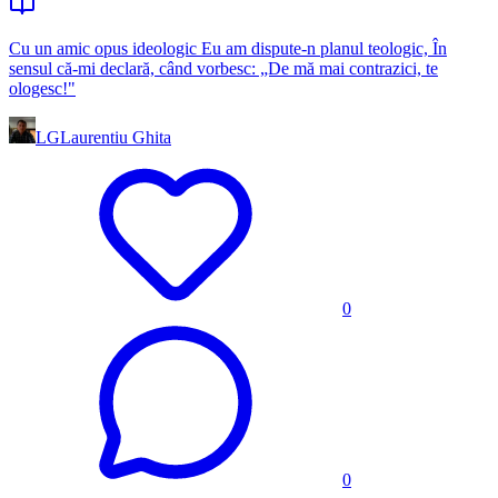
Cu un amic opus ideologic Eu am dispute-n planul teologic, În
sensul că-mi declară, când vorbesc: „De mă mai contrazici, te
ologesc!"
LG
Laurentiu Ghita
0
0