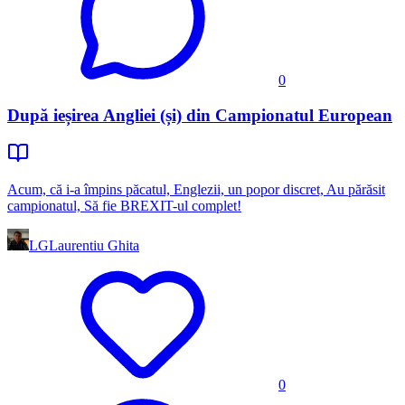
0
După ieșirea Angliei (și) din Campionatul European
Acum, că i-a împins păcatul, Englezii, un popor discret, Au părăsit
campionatul, Să fie BREXIT-ul complet!
LG
Laurentiu Ghita
0