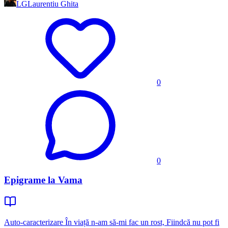
LG
Laurentiu Ghita
0
0
Epigrame la Vama
Auto-caracterizare În viață n-am să-mi fac un rost, Fiindcă nu pot fi