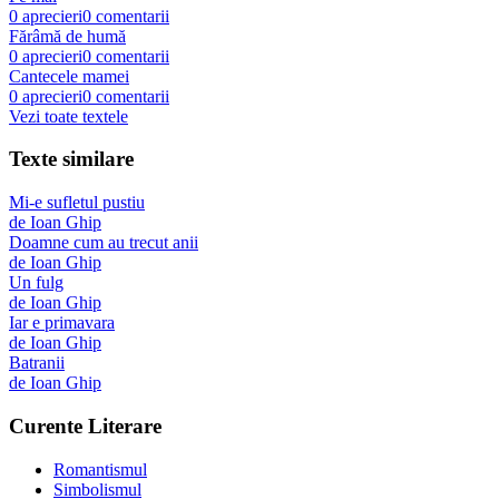
0
aprecieri
0
comentarii
Fărâmă de humă
0
aprecieri
0
comentarii
Cantecele mamei
0
aprecieri
0
comentarii
Vezi toate textele
Texte similare
Mi-e sufletul pustiu
de
Ioan Ghip
Doamne cum au trecut anii
de
Ioan Ghip
Un fulg
de
Ioan Ghip
Iar e primavara
de
Ioan Ghip
Batranii
de
Ioan Ghip
Curente Literare
Romantismul
Simbolismul