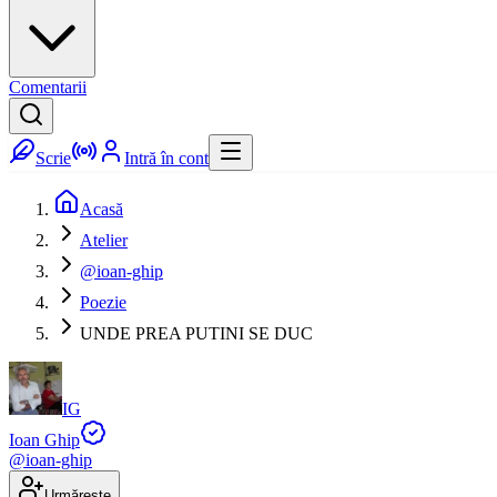
Comentarii
Scrie
Intră în cont
Acasă
Atelier
@ioan-ghip
Poezie
UNDE PREA PUTINI SE DUC
IG
Ioan Ghip
@
ioan-ghip
Urmărește