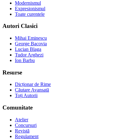
Modernismul
Expresionismul
Toate curentele
Autori Clasici
Mihai Eminescu
George Bacovia
Lucian Blaga
Tudor Arghezi
Ion Barbu
Resurse
Dicționar de Rime
Căutare Avansată
Toți Autorii
Comunitate
Atelier
Concursuri
Revistă
Regulament