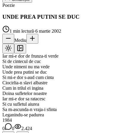
Poezie
UNDE PREA PUTINI SE DUC
1
min lectură
·
6 martie 2002
Mediu
Iar mi-e dor de frunza-ti verde
Si de cintecul de cuc
Unde nimeni nu ma vede
Unde prea putini se duc
Si mi-e dor s-aud cum cinta
Ciocirlia-n slavi albastre
Cum in trilul ei ingina
Doina sufletelor noastre
Iar mi-e dor sa ratacesc
Si cu sufletul aiurea
Sa m-ascunda-n vraja-i sfinta
Leganindu-se padurea
1984
0
0
2.424