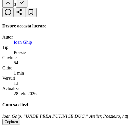
0
Despre aceasta lucrare
Autor
Ioan Ghip
Tip
Poezie
Cuvinte
54
Citire
1 min
Versuri
13
Actualizat
28 feb. 2026
Cum sa citezi
Ioan Ghip. “UNDE PREA PUTINI SE DUC.” Atelier, Poezie.ro, https:/
Copiaza