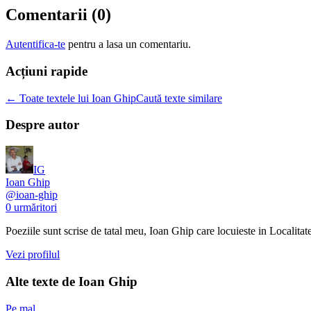
Comentarii (
0
)
Autentifica-te
pentru a lasa un comentariu.
Acțiuni rapide
← Toate textele lui Ioan Ghip
Caută texte similare
Despre autor
IG
Ioan Ghip
@
ioan-ghip
0
urmăritori
Poeziile sunt scrise de tatal meu, Ioan Ghip care locuieste in Localitat
Vezi profilul
Alte texte de
Ioan Ghip
Pe mal