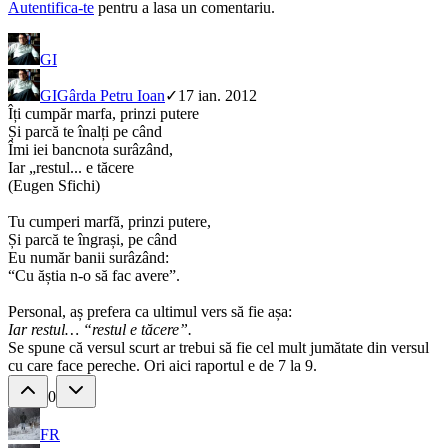
Autentifica-te
pentru a lasa un comentariu.
GI
GI
Gârda Petru Ioan
✓
17 ian. 2012
Îți cumpăr marfa, prinzi putere
Și parcă te înalți pe când
Îmi iei bancnota surâzând,
Iar „restul... e tăcere
(Eugen Sfichi)
Tu cumperi marfă, prinzi putere,
Și parcă te îngrași, pe când
Eu număr banii surâzând:
“Cu ăștia n-o să fac avere”.
Personal, aș prefera ca ultimul vers să fie așa:
Iar restul… “restul e tăcere”.
Se spune că versul scurt ar trebui să fie cel mult jumătate din versul
cu care face pereche. Ori aici raportul e de 7 la 9.
0
FR