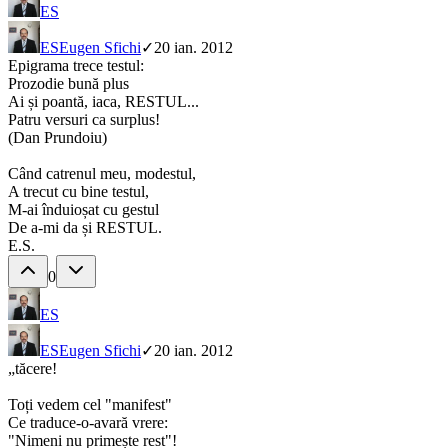
ES
ES
Eugen Sfichi
✓
20 ian. 2012
Epigrama trece testul:
Prozodie bună plus
Ai și poantă, iaca, RESTUL...
Patru versuri ca surplus!
(Dan Prundoiu)
Când catrenul meu, modestul,
A trecut cu bine testul,
M-ai înduioșat cu gestul
De a-mi da și RESTUL.
E.S.
0
ES
ES
Eugen Sfichi
✓
20 ian. 2012
„tăcere!
Toți vedem cel "manifest"
Ce traduce-o-avară vrere:
"Nimeni nu primește rest"!