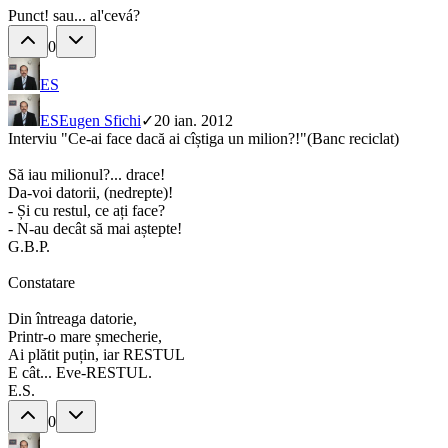
Punct! sau... al'cevá?
0
ES
ES
Eugen Sfichi
✓
20 ian. 2012
Interviu "Ce-ai face dacă ai cîștiga un milion?!"(Banc reciclat)
Să iau milionul?... drace!
Da-voi datorii, (nedrepte)!
- Și cu restul, ce ați face?
- N-au decât să mai aștepte!
G.B.P.
Constatare
Din întreaga datorie,
Printr-o mare șmecherie,
Ai plătit puțin, iar RESTUL
E cât... Eve-RESTUL.
E.S.
0