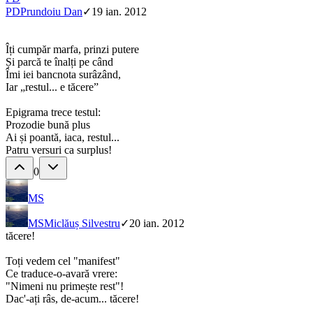
PD
Prundoiu Dan
✓
19 ian. 2012
Îți cumpăr marfa, prinzi putere
Și parcă te înalți pe când
Îmi iei bancnota surâzând,
Iar „restul... e tăcere”
Epigrama trece testul:
Prozodie bună plus
Ai și poantă, iaca, restul...
Patru versuri ca surplus!
0
MS
MS
Miclăuș Silvestru
✓
20 ian. 2012
tăcere!
Toți vedem cel "manifest"
Ce traduce-o-avară vrere:
"Nimeni nu primește rest"!
Dac'-ați râs, de-acum... tăcere!