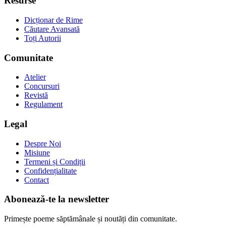
Resurse
Dicționar de Rime
Căutare Avansată
Toți Autorii
Comunitate
Atelier
Concursuri
Revistă
Regulament
Legal
Despre Noi
Misiune
Termeni și Condiții
Confidențialitate
Contact
Abonează-te la newsletter
Primește poeme săptămânale și noutăți din comunitate.