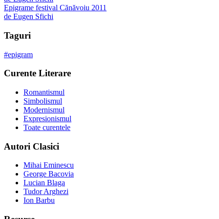
Epigrame festival Cănăvoiu 2011
de
Eugen Sfichi
Taguri
#
epigram
Curente Literare
Romantismul
Simbolismul
Modernismul
Expresionismul
Toate curentele
Autori Clasici
Mihai Eminescu
George Bacovia
Lucian Blaga
Tudor Arghezi
Ion Barbu