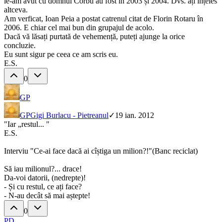
le-am avut cu domnul Corbu au fost în 2003 și 2004. Dvs. ați înțeles
altceva.
Am verficat, Ioan Peia a postat catrenul citat de Florin Rotaru în
2006. E chiar cel mai bun din grupajul de acolo.
Dacă vă lăsați purtată de vehemență, puteți ajunge la orice
concluzie.
Eu sunt sigur pe ceea ce am scris eu.
E.S.
0
GP
GP
Gigi Burlacu - Pietreanul
✓
19 ian. 2012
"Iar „restul... "
E.S.
Interviu "Ce-ai face dacă ai cîștiga un milion?!"(Banc reciclat)
Să iau milionul?... drace!
Da-voi datorii, (nedrepte)!
- Și cu restul, ce ați face?
- N-au decât să mai aștepte!
0
PD