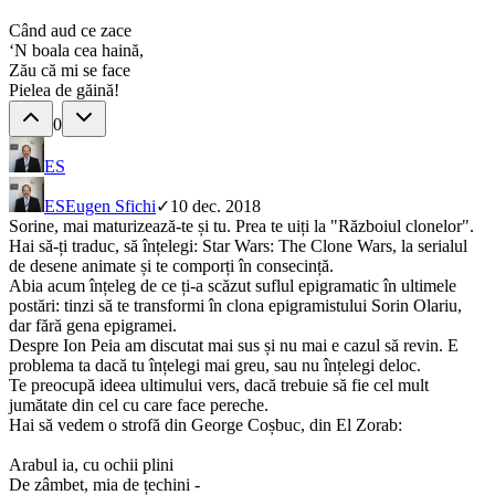
Când aud ce zace
‘N boala cea haină,
Zău că mi se face
Pielea de găină!
0
ES
ES
Eugen Sfichi
✓
10 dec. 2018
Sorine, mai maturizează-te și tu. Prea te uiți la "Războiul clonelor".
Hai să-ți traduc, să înțelegi: Star Wars: The Clone Wars, la serialul
de desene animate și te comporți în consecință.
Abia acum înțeleg de ce ți-a scăzut suflul epigramatic în ultimele
postări: tinzi să te transformi în clona epigramistului Sorin Olariu,
dar fără gena epigramei.
Despre Ion Peia am discutat mai sus și nu mai e cazul să revin. E
problema ta dacă tu înțelegi mai greu, sau nu înțelegi deloc.
Te preocupă ideea ultimului vers, dacă trebuie să fie cel mult
jumătate din cel cu care face pereche.
Hai să vedem o strofă din George Coșbuc, din El Zorab:
Arabul ia, cu ochii plini
De zâmbet, mia de țechini -