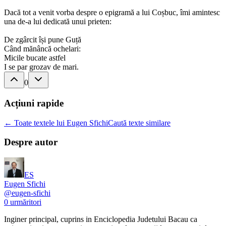
Dacă tot a venit vorba despre o epigramă a lui Coșbuc, îmi amintesc
una de-a lui dedicată unui prieten:
De zgârcit își pune Guță
Când mănâncă ochelari:
Micile bucate astfel
I se par grozav de mari.
0
Acțiuni rapide
← Toate textele lui Eugen Sfichi
Caută texte similare
Despre autor
ES
Eugen Sfichi
@
eugen-sfichi
0
urmăritori
Inginer principal, cuprins in Enciclopedia Judetului Bacau ca