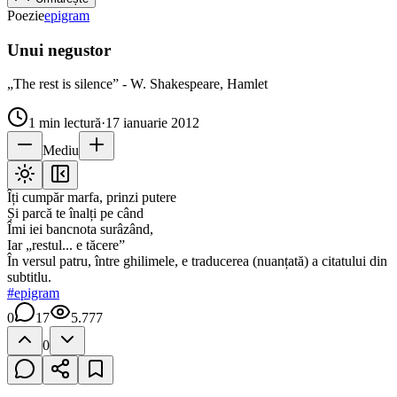
Poezie
epigram
Unui negustor
„The rest is silence” - W. Shakespeare, Hamlet
1
min lectură
·
17 ianuarie 2012
Mediu
Îți cumpăr marfa, prinzi putere
Și parcă te înalți pe când
Îmi iei bancnota surâzând,
Iar „restul... e tăcere”
În versul patru, între ghilimele, e traducerea (nuanțată) a citatului din
subtitlu.
#
epigram
0
17
5.777
0