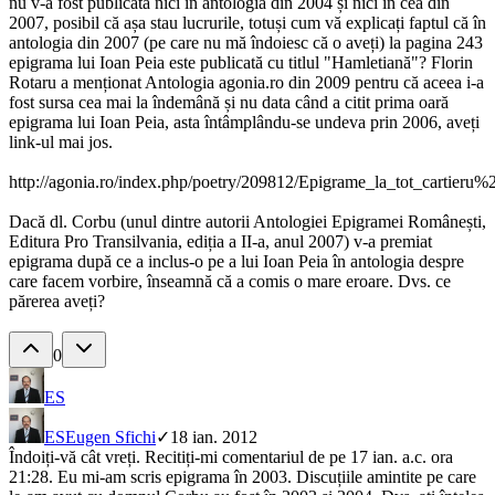
nu v-a fost publicată nici în antologia din 2004 și nici în cea din
2007, posibil că așa stau lucrurile, totuși cum vă explicați faptul că în
antologia din 2007 (pe care nu mă îndoiesc că o aveți) la pagina 243
epigrama lui Ioan Peia este publicată cu titlul "Hamletiană"? Florin
Rotaru a menționat Antologia agonia.ro din 2009 pentru că aceea i-a
fost sursa cea mai la îndemână și nu data când a citit prima oară
epigrama lui Ioan Peia, asta întâmplându-se undeva prin 2006, aveți
link-ul mai jos.
http://agonia.ro/index.php/poetry/209812/Epigrame_la_tot_cartieru%
Dacă dl. Corbu (unul dintre autorii Antologiei Epigramei Românești,
Editura Pro Transilvania, ediția a II-a, anul 2007) v-a premiat
epigrama după ce a inclus-o pe a lui Ioan Peia în antologia despre
care facem vorbire, înseamnă că a comis o mare eroare. Dvs. ce
părerea aveți?
0
ES
ES
Eugen Sfichi
✓
18 ian. 2012
Îndoiți-vă cât vreți. Recitiți-mi comentariul de pe 17 ian. a.c. ora
21:28. Eu mi-am scris epigrama în 2003. Discuțiile amintite pe care