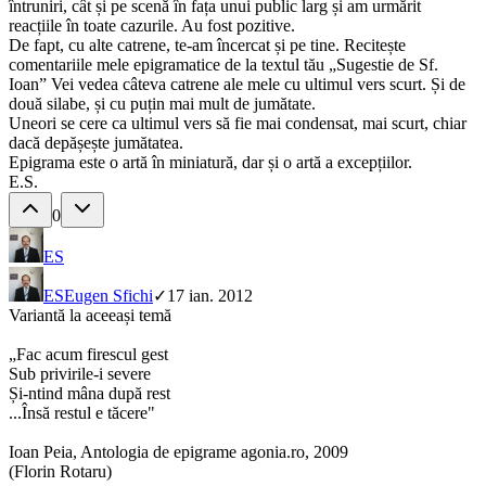
întruniri, cât și pe scenă în fața unui public larg și am urmărit
reacțiile în toate cazurile. Au fost pozitive.
De fapt, cu alte catrene, te-am încercat și pe tine. Recitește
comentariile mele epigramatice de la textul tău „Sugestie de Sf.
Ioan” Vei vedea câteva catrene ale mele cu ultimul vers scurt. Și de
două silabe, și cu puțin mai mult de jumătate.
Uneori se cere ca ultimul vers să fie mai condensat, mai scurt, chiar
dacă depășește jumătatea.
Epigrama este o artă în miniatură, dar și o artă a excepțiilor.
E.S.
0
ES
ES
Eugen Sfichi
✓
17 ian. 2012
Variantă la aceeași temă
„Fac acum firescul gest
Sub privirile-i severe
Și-ntind mâna după rest
...Însă restul e tăcere"
Ioan Peia, Antologia de epigrame agonia.ro, 2009
(Florin Rotaru)