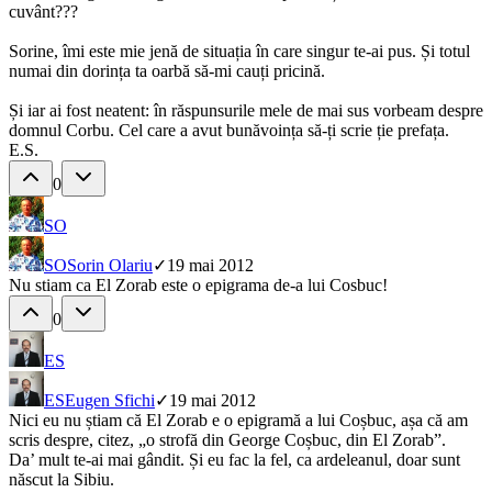
cuvânt???
Sorine, îmi este mie jenă de situația în care singur te-ai pus. Și totul
numai din dorința ta oarbă să-mi cauți pricină.
Și iar ai fost neatent: în răspunsurile mele de mai sus vorbeam despre
domnul Corbu. Cel care a avut bunăvoința să-ți scrie ție prefața.
E.S.
0
SO
SO
Sorin Olariu
✓
19 mai 2012
Nu stiam ca El Zorab este o epigrama de-a lui Cosbuc!
0
ES
ES
Eugen Sfichi
✓
19 mai 2012
Nici eu nu știam că El Zorab e o epigramă a lui Coșbuc, așa că am
scris despre, citez, „o strofă din George Coșbuc, din El Zorab”.
Da’ mult te-ai mai gândit. Și eu fac la fel, ca ardeleanul, doar sunt
născut la Sibiu.