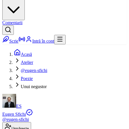
Comentarii
Scrie
Intră în cont
Acasă
Atelier
@eugen-sfichi
Poezie
Unui negustor
ES
Eugen Sfichi
@
eugen-sfichi
Urmărește