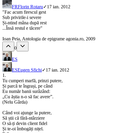
FR
Florin Rotaru
✓
17 ian. 2012
"Fac acum firescul gest
Sub privirile-i severe
Și-ntind mâna după rest
...Însă restul e tăcere"
Ioan Peia, Antologia de epigrame agonia.ro, 2009
0
ES
ES
Eugen Sfichi
✓
17 ian. 2012
1.
Tu cumperi marfă, prinzi putere,
Și parcă te îngrași, pe când
Eu număr banii surâzând:
„Cu ăștia n-o să fac avere”.
(Nelu Gârda)
Când voi ajunge la putere,
Să știi că fără-ntârziere
O să-ți devin client fidel
Și te-oi îmbogăți nițel.