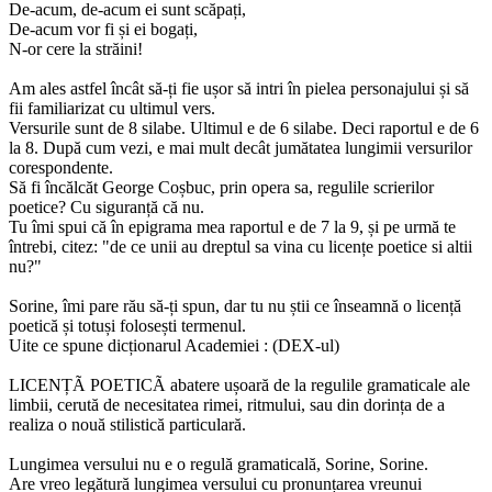
De-acum, de-acum ei sunt scăpați,
De-acum vor fi și ei bogați,
N-or cere la străini!
Am ales astfel încât să-ți fie ușor să intri în pielea personajului și să
fii familiarizat cu ultimul vers.
Versurile sunt de 8 silabe. Ultimul e de 6 silabe. Deci raportul e de 6
la 8. După cum vezi, e mai mult decât jumătatea lungimii versurilor
corespondente.
Să fi încălcăt George Coșbuc, prin opera sa, regulile scrierilor
poetice? Cu siguranță că nu.
Tu îmi spui că în epigrama mea raportul e de 7 la 9, și pe urmă te
întrebi, citez: "de ce unii au dreptul sa vina cu licențe poetice si altii
nu?"
Sorine, îmi pare rău să-ți spun, dar tu nu știi ce înseamnă o licență
poetică și totuși folosești termenul.
Uite ce spune dicționarul Academiei : (DEX-ul)
LICENȚÃ POETICÃ abatere ușoară de la regulile gramaticale ale
limbii, cerută de necesitatea rimei, ritmului, sau din dorința de a
realiza o nouă stilistică particulară.
Lungimea versului nu e o regulă gramaticală, Sorine, Sorine.
Are vreo legătură lungimea versului cu pronunțarea vreunui