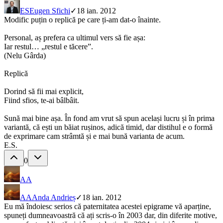
ES
Eugen Sfichi
✓
18 ian. 2012
Modific puțin o replică pe care ți-am dat-o înainte.
Personal, aș prefera ca ultimul vers să fie așa:
Iar restul… „restul e tăcere”.
(Nelu Gârda)
Replică
Dorind să fii mai explicit,
Fiind sfios, te-ai bâlbâit.
Sună mai bine așa. În fond am vrut să spun același lucru și în prima
variantă, că ești un băiat rușinos, adică timid, dar distihul e o formă
de exprimare cam strâmtă și e mai bună varianta de acum.
E.S.
0
AA
AA
Anda Andrieș
✓
18 ian. 2012
Eu mă îndoiesc serios că paternitatea acestei epigrame vă aparține,
spuneți dumneavoastră că ați scris-o în 2003 dar, din diferite motive,