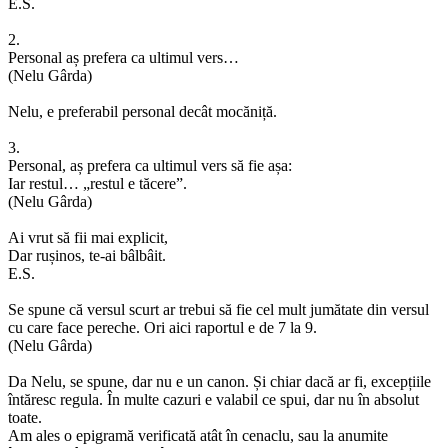
E.S.
2.
Personal aș prefera ca ultimul vers…
(Nelu Gârda)
Nelu, e preferabil personal decât mocăniță.
3.
Personal, aș prefera ca ultimul vers să fie așa:
Iar restul… „restul e tăcere”.
(Nelu Gârda)
Ai vrut să fii mai explicit,
Dar rușinos, te-ai bâlbâit.
E.S.
Se spune că versul scurt ar trebui să fie cel mult jumătate din versul
cu care face pereche. Ori aici raportul e de 7 la 9.
(Nelu Gârda)
Da Nelu, se spune, dar nu e un canon. Și chiar dacă ar fi, excepțiile
întăresc regula. În multe cazuri e valabil ce spui, dar nu în absolut
toate.
Am ales o epigramă verificată atât în cenaclu, sau la anumite