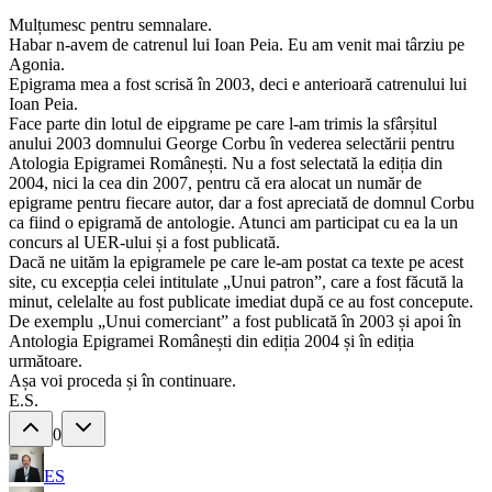
Mulțumesc pentru semnalare.
Habar n-avem de catrenul lui Ioan Peia. Eu am venit mai târziu pe
Agonia.
Epigrama mea a fost scrisă în 2003, deci e anterioară catrenului lui
Ioan Peia.
Face parte din lotul de eipgrame pe care l-am trimis la sfârșitul
anului 2003 domnului George Corbu în vederea selectării pentru
Atologia Epigramei Românești. Nu a fost selectată la ediția din
2004, nici la cea din 2007, pentru că era alocat un număr de
epigrame pentru fiecare autor, dar a fost apreciată de domnul Corbu
ca fiind o epigramă de antologie. Atunci am participat cu ea la un
concurs al UER-ului și a fost publicată.
Dacă ne uităm la epigramele pe care le-am postat ca texte pe acest
site, cu excepția celei intitulate „Unui patron”, care a fost făcută la
minut, celelalte au fost publicate imediat după ce au fost concepute.
De exemplu „Unui comerciant” a fost publicată în 2003 și apoi în
Antologia Epigramei Românești din ediția 2004 și în ediția
următoare.
Așa voi proceda și în continuare.
E.S.
0
ES