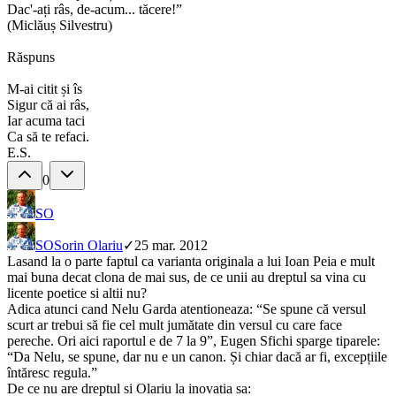
Dac'-ați râs, de-acum... tăcere!”
(Miclăuș Silvestru)
Răspuns
M-ai citit și îs
Sigur că ai râs,
Iar acuma taci
Ca să te refaci.
E.S.
0
SO
SO
Sorin Olariu
✓
25 mar. 2012
Lasand la o parte faptul ca varianta originala a lui Ioan Peia e mult
mai buna decat clona de mai sus, de ce unii au dreptul sa vina cu
licente poetice si altii nu?
Adica atunci cand Nelu Garda atentioneaza: “Se spune că versul
scurt ar trebui să fie cel mult jumătate din versul cu care face
pereche. Ori aici raportul e de 7 la 9”, Eugen Sfichi sparge tiparele:
“Da Nelu, se spune, dar nu e un canon. Și chiar dacă ar fi, excepțiile
întăresc regula.”
De ce nu are dreptul si Olariu la inovatia sa: