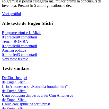
epigramist si pentru castigarea mai multor premii la concursuri de
inventica. Prezent in 5 antologii nationale de…
Vezi profilul
Alte texte de
Eugen Sfichi
Epigrame trimise la Mizil
0
aprecieri
0
comentarii
Tema - BOMBA
0
aprecieri
0
comentarii
Analiză politică
0
aprecieri
3
comentarii
Vezi toate textele
Texte similare
De Ziua Justiției
de
Eugen Sfichi
Crin Antonescu și „România bunului-simț“
de
Eugen Sfichi
Unui politician din partidul lui Crin Antonescu
de
Eugen Sfichi
Unuia care spune că scriu prost
de
Eugen Sfichi