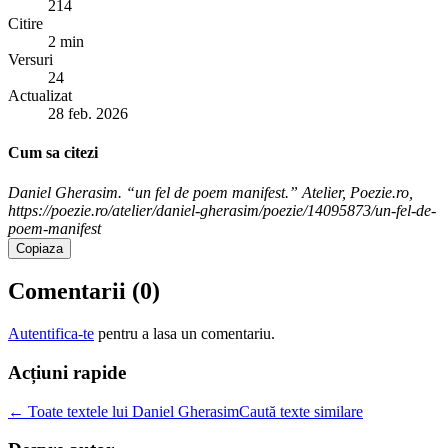
214
Citire
2 min
Versuri
24
Actualizat
28 feb. 2026
Cum sa citezi
Daniel Gherasim. “un fel de poem manifest.” Atelier, Poezie.ro,
https://poezie.ro/atelier/daniel-gherasim/poezie/14095873/un-fel-de-
poem-manifest
Copiaza
Comentarii (
0
)
Autentifica-te
pentru a lasa un comentariu.
Acțiuni rapide
← Toate textele lui Daniel Gherasim
Caută texte similare