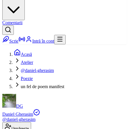
Comentarii
Scrie
Intră în cont
Acasă
Atelier
@daniel-gherasim
Poezie
un fel de poem manifest
DG
Daniel Gherasim
@
daniel-gherasim
Urmărește