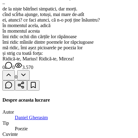
–
de la niște bătrînei simpatici, dar morți.
cînd scîrba ajunge, totuși, mai mare de-atît
ei, atunci? ce faci atunci, că n-o poți ține înăuntru?
în momentul acela, adică
în momentul acesta
îmi ridic ochii din cărțile lor răpănoase
îmi ridic mîinile dintre poemele lor răpciugoase
mă ridic, îmi așez picioarele pe poezia lor
și strig cu toată forța:
Ridică-te, Marius! Ridică-te, Mircea!
0
0
3.570
0
Despre aceasta lucrare
Autor
Daniel Gherasim
Tip
Poezie
Cuvinte