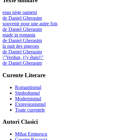
Texte similare
erau niște oameni
de
Daniel Gherasim
souvenir pour une autre fois
de
Daniel Gherasim
made in romania
de
Daniel Gherasim
la nuit des pigeons
de
Daniel Gherasim
\"Verdun, j\'y étais!\"
de
Daniel Gherasim
Curente Literare
Romantismul
Simbolismul
Modernismul
Expresionismul
Toate curentele
Autori Clasici
Mihai Eminescu
George Bacovia