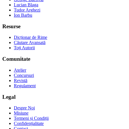
Lucian Blaga
Tudor Arghezi
Ion Barbu
Resurse
Dicționar de Rime
Căutare Avansată
Toți Autorii
Comunitate
Atelier
Concursuri
Revistă
Regulament
Legal
Despre Noi
Misiune
Termeni și Condiții
Confidențialitate
Contact