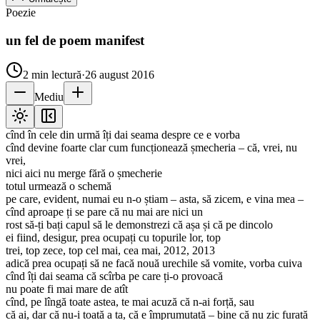
Poezie
un fel de poem manifest
2
min lectură
·
26 august 2016
Mediu
cînd în cele din urmă îți dai seama despre ce e vorba
cînd devine foarte clar cum funcționează șmecheria – că, vrei, nu
vrei,
nici aici nu merge fără o șmecherie
totul urmează o schemă
pe care, evident, numai eu n-o știam – asta, să zicem, e vina mea –
cînd aproape ți se pare că nu mai are nici un
rost să-ți bați capul să le demonstrezi că așa și că pe dincolo
ei fiind, desigur, prea ocupați cu topurile lor, top
trei, top zece, top cel mai, cea mai, 2012, 2013
adică prea ocupați să ne facă nouă urechile să vomite, vorba cuiva
cînd îți dai seama că scîrba pe care ți-o provoacă
nu poate fi mai mare de atît
cînd, pe lîngă toate astea, te mai acuză că n-ai forță, sau
că ai, dar că nu-i toată a ta, că e împrumutată – bine că nu zic furată