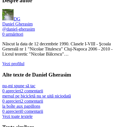
Despre autor
DG
Daniel Gherasim
@
daniel-gherasim
0
urmăritori
Născut la data de 12 decembrie 1990. Clasele I-VIII - Şcoala
Generală nr 1 "Nicolae Titulescu" Cluj-Napoca 2006 - 2010 -
Liceul teoretic "Nicolae Bălcescu"…
Vezi profilul
Alte texte de
Daniel Gherasim
nu-mi spune să tac
0
aprecieri
2
comentarii
mersul pe bicicletă nu se uită niciodată
0
aprecieri
2
comentarii
la boîte aux papillons
0
aprecieri
0
comentarii
Vezi toate textele