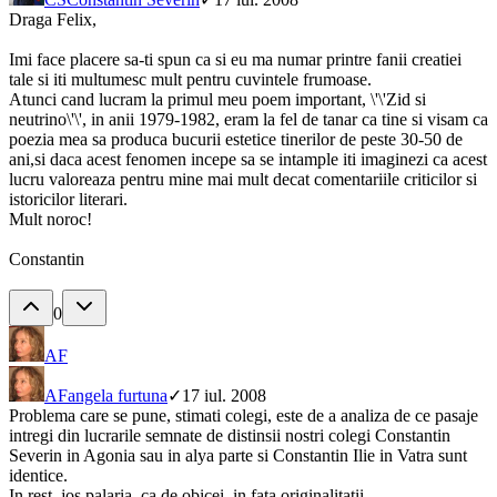
Draga Felix,
Imi face placere sa-ti spun ca si eu ma numar printre fanii creatiei
tale si iti multumesc mult pentru cuvintele frumoase.
Atunci cand lucram la primul meu poem important, \'\'Zid si
neutrino\'\', in anii 1979-1982, eram la fel de tanar ca tine si visam ca
poezia mea sa produca bucurii estetice tinerilor de peste 30-50 de
ani,si daca acest fenomen incepe sa se intample iti imaginezi ca acest
lucru valoreaza pentru mine mai mult decat comentariile criticilor si
istoricilor literari.
Mult noroc!
Constantin
0
AF
AF
angela furtuna
✓
17 iul. 2008
Problema care se pune, stimati colegi, este de a analiza de ce pasaje
intregi din lucrarile semnate de distinsii nostri colegi Constantin
Severin in Agonia sau in alya parte si Constantin Ilie in Vatra sunt
identice.
In rest, jos palaria, ca de obicei, in fata originalitatii.