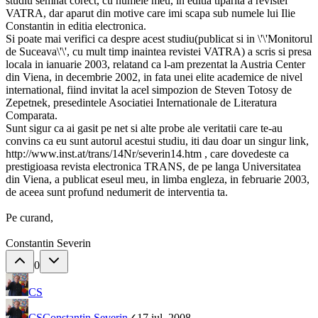
studiu semnat corect, cu numele meu, in editia tiparita a revistei
VATRA, dar aparut din motive care imi scapa sub numele lui Ilie
Constantin in editia electronica.
Si poate mai verifici ca despre acest studiu(publicat si in \'\'Monitorul
de Suceava\'\', cu mult timp inaintea revistei VATRA) a scris si presa
locala in ianuarie 2003, relatand ca l-am prezentat la Austria Center
din Viena, in decembrie 2002, in fata unei elite academice de nivel
international, fiind invitat la acel simpozion de Steven Totosy de
Zepetnek, presedintele Asociatiei Internationale de Literatura
Comparata.
Sunt sigur ca ai gasit pe net si alte probe ale veritatii care te-au
convins ca eu sunt autorul acestui studiu, iti dau doar un singur link,
http://www.inst.at/trans/14Nr/severin14.htm , care dovedeste ca
prestigioasa revista electronica TRANS, de pe langa Universitatea
din Viena, a publicat eseul meu, in limba engleza, in februarie 2003,
de aceea sunt profund nedumerit de interventia ta.
Pe curand,
Constantin Severin
0
CS
CS
Constantin Severin
✓
17 iul. 2008