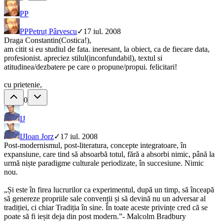
PP
PP
Petruț Pârvescu
✓
17 iul. 2008
Draga Constantin(Costica!),
am citit si eu studiul de fata. ineresant, la obiect, ca de fiecare data,
profesionist. apreciez stilul(inconfundabil), textul si
atitudinea/dezbatere pe care o propune/propui. felicitari!
cu prietenie,
0
IJ
IJ
Ioan Jorz
✓
17 iul. 2008
Post-modernismul, post-literatura, concepte integratoare, în
expansiune, care tind să absoarbă totul, fără a absorbi nimic, până la
urmă niște paradigme culturale periodizate, în succesiune. Nimic
nou.
„Și este în firea lucrurilor ca experimentul, după un timp, să înceapă
să genereze propriile sale convenții și să devină nu un adversar al
tradiției, ci chiar Tradiția în sine. În toate aceste privințe cred că se
poate să fi ieșit deja din post modern.”- Malcolm Bradbury