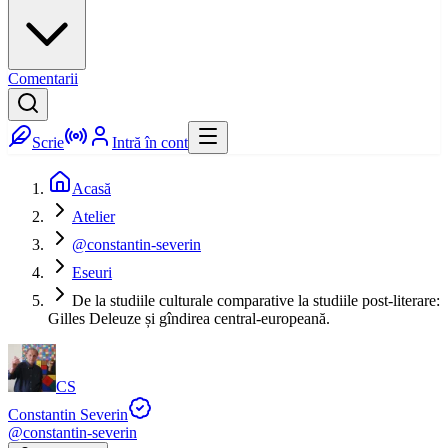
Comentarii
Scrie
Intră în cont
Acasă
Atelier
@constantin-severin
Eseuri
De la studiile culturale comparative la studiile post-literare:
Gilles Deleuze și gîndirea central-europeană.
CS
Constantin Severin
@
constantin-severin