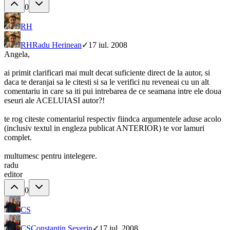
0
RH
RH
Radu Herinean
✓
17 iul. 2008
Angela,
ai primit clarificari mai mult decat suficiente direct de la autor, si
daca te deranjai sa le citesti si sa le verifici nu reveneai cu un alt
comentariu in care sa iti pui intrebarea de ce seamana intre ele doua
eseuri ale ACELUIASI autor?!
te rog citeste comentariul respectiv fiindca argumentele aduse acolo
(inclusiv textul in engleza publicat ANTERIOR) te vor lamuri
complet.
multumesc pentru intelegere.
radu
editor
0
CS
CS
Constantin Severin
✓
17 iul. 2008