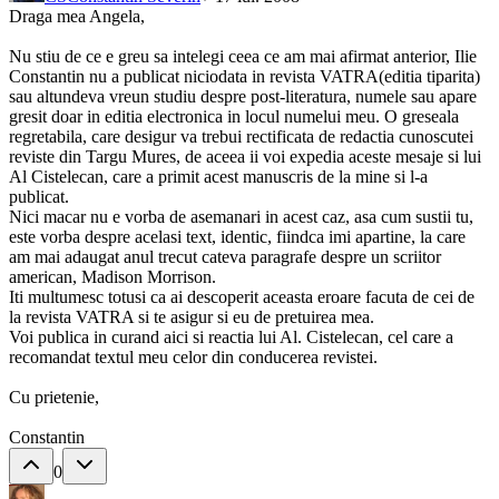
Draga mea Angela,
Nu stiu de ce e greu sa intelegi ceea ce am mai afirmat anterior, Ilie
Constantin nu a publicat niciodata in revista VATRA(editia tiparita)
sau altundeva vreun studiu despre post-literatura, numele sau apare
gresit doar in editia electronica in locul numelui meu. O greseala
regretabila, care desigur va trebui rectificata de redactia cunoscutei
reviste din Targu Mures, de aceea ii voi expedia aceste mesaje si lui
Al Cistelecan, care a primit acest manuscris de la mine si l-a
publicat.
Nici macar nu e vorba de asemanari in acest caz, asa cum sustii tu,
este vorba despre acelasi text, identic, fiindca imi apartine, la care
am mai adaugat anul trecut cateva paragrafe despre un scriitor
american, Madison Morrison.
Iti multumesc totusi ca ai descoperit aceasta eroare facuta de cei de
la revista VATRA si te asigur si eu de pretuirea mea.
Voi publica in curand aici si reactia lui Al. Cistelecan, cel care a
recomandat textul meu celor din conducerea revistei.
Cu prietenie,
Constantin
0