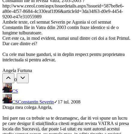
Constantin Ilie in revista Vatra, 2-03-2003 ?
http://www.ceeol.com/aspx/issuedetails.aspx?issueid=587be8e6-
a80e-4f57-8684-4c330eaf1f06&articleId=3da34f63-d0e9-4454-
9200-e47e31055989
Ambele texte, cel semnat Severin pe Agonia si cel semnat
Constantin Ilie in Vatra ddin 2003 contin fraze identice si de o
lungime tulburatoare.
Cert este ca, in mod evident, numai unul dintre cei doi a fost Primul.
Dar care dintre ei?
Cu cele mai bune ganduri, si in deplin respect pentru proprietatea
intelectuala si pentru adevar,
Angela Furtuna
0
CS
CS
Constantin Severin
✓
17 iul. 2008
Draga mea colega Angela,
Imi pare rau ca trebuie sa te dezamagesc, dar iti voi spune un lucru
pe care desigur il stiai(fiindca citesti regulat revista VATRA si presa
locala din Suceava), dar poate l-ai uitat: eu sunt autorul acestui