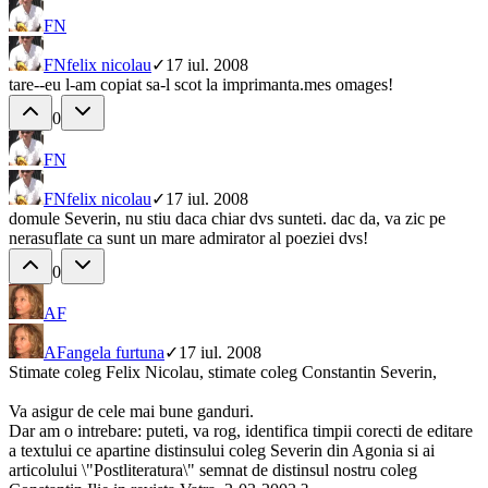
FN
FN
felix nicolau
✓
17 iul. 2008
tare--eu l-am copiat sa-l scot la imprimanta.mes omages!
0
FN
FN
felix nicolau
✓
17 iul. 2008
domule Severin, nu stiu daca chiar dvs sunteti. dac da, va zic pe
nerasuflate ca sunt un mare admirator al poeziei dvs!
0
AF
AF
angela furtuna
✓
17 iul. 2008
Stimate coleg Felix Nicolau, stimate coleg Constantin Severin,
Va asigur de cele mai bune ganduri.
Dar am o intrebare: puteti, va rog, identifica timpii corecti de editare
a textului ce apartine distinsului coleg Severin din Agonia si ai
articolului \"Postliteratura\" semnat de distinsul nostru coleg