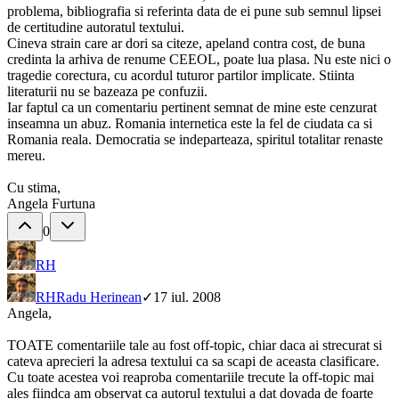
problema, bibliografia si referinta data de ei pune sub semnul lipsei
de certitudine autoratul textului.
Cineva strain care ar dori sa citeze, apeland contra cost, de buna
credinta la arhiva de renume CEEOL, poate lua plasa. Nu este nici o
tragedie corectura, cu acordul tuturor partilor implicate. Stiinta
literaturii nu se bazeaza pe confuzii.
Iar faptul ca un comentariu pertinent semnat de mine este cenzurat
inseamna un abuz. Romania internetica este la fel de ciudata ca si
Romania reala. Democratia se indeparteaza, spiritul totalitar renaste
mereu.
Cu stima,
Angela Furtuna
0
RH
RH
Radu Herinean
✓
17 iul. 2008
Angela,
TOATE comentariile tale au fost off-topic, chiar daca ai strecurat si
cateva aprecieri la adresa textului ca sa scapi de aceasta clasificare.
Cu toate acestea voi reaproba comentariile trecute la off-topic mai
ales fiindca am observat ca autorul textului a dat dovada de foarte