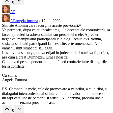
0
AF
AF
angela furtuna
✓
17 iul. 2008
Stimate Anonim care recurgi la aceste provocari,\\
Va permiteti, dupa ce ati incalcat regulile decente ale comunicarii, sa
faceti aprecieri la adresa stilului sau persoanei mele. Aprecieri
negative, manipuland participantii la dialog. Reaua dvs. vointa,
sesizata si de alti participanti la acest site, este omeneasca. Nu toti
oamenii sunt simpatici sau egali.
Lasati viata sa curga, nu va erijati in judecatori, si totul va fi perfect,
asa cum a creat Dumnezeu lumea noastra.
Cand aveti pe site personalitati, nu faceti confuzie intre dialogurile
lor si conflicte.
Cu stima,
Angela Furtuna
P.S. Campaniile mele, cele de promovare a valorilor, a culturilor, a
dialogului interconfesional si intercultural, a valorilor autentice sunt
un fapt care uneste oamenii si artistii. Nu dezbina, precum unele
actiuni de cenzura prost inteleasa.
0