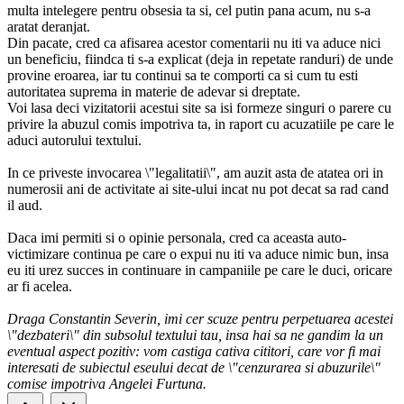
multa intelegere pentru obsesia ta si, cel putin pana acum, nu s-a
aratat deranjat.
Din pacate, cred ca afisarea acestor comentarii nu iti va aduce nici
un beneficiu, fiindca ti s-a explicat (deja in repetate randuri) de unde
provine eroarea, iar tu continui sa te comporti ca si cum tu esti
autoritatea suprema in materie de adevar si dreptate.
Voi lasa deci vizitatorii acestui site sa isi formeze singuri o parere cu
privire la abuzul comis impotriva ta, in raport cu acuzatiile pe care le
aduci autorului textului.
In ce priveste invocarea \"legalitatii\", am auzit asta de atatea ori in
numerosii ani de activitate ai site-ului incat nu pot decat sa rad cand
il aud.
Daca imi permiti si o opinie personala, cred ca aceasta auto-
victimizare continua pe care o expui nu iti va aduce nimic bun, insa
eu iti urez succes in continuare in campaniile pe care le duci, oricare
ar fi acelea.
Draga Constantin Severin, imi cer scuze pentru perpetuarea acestei
\"dezbateri\" din subsolul textului tau, insa hai sa ne gandim la un
eventual aspect pozitiv: vom castiga cativa cititori, care vor fi mai
interesati de subiectul eseului decat de \"cenzurarea si abuzurile\"
comise impotriva Angelei Furtuna.