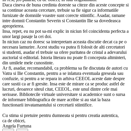
Daca cineva de buna credinta doreste sa citeze din aceste concepte si
sa continue aceasta cercetare, trebuie sa fie sigur ca informatiile
furnizate de domniile voastre sunt corecte stiintific. Asadar, ramane
intre domnii Constantin Severin si Constantin Ilie sa dovedeasca
aproprierea.
Insa, repet, eu nu pot sa-mi explic in niciun fel coincidenta perfecta a
unor largi pasaje la cei doi.
In niciun caz nu doresc sa interpretam aceasta discutie decat ca pe o
necesara lamurire. Acest studiu va putea fi folosit de alti cercetatori
si studenti, asadar el trebuie sa ofere puritatea de cristal a adevarului
auctorial si editorial. Istoria literara nu poate fi conceputa altminteri,
din umilele mele cunostinte.
Ar fi, asadar, recomandabil, ca problema sa fie discutata de autori cu
Vatra si Ilie Constantin, pentru a se inlatura eventuala greseala sau
confuzie, si pentru a se repara in arhiva CEEOL aceste date despre
care sustii ca ar fi gresite. Insa este de mirare ca se produc astfel de
lucruri, deoarece siteul citat, CEEOL, este unul dintre cele mai
serioase. Bibliotecile virtuale universitare si academice sunt o sursa
de informare bibliografica de mare acribie si au stat la baza
functionarii invatamantului si cercetarii stiintifice.
Cu stima si pretuire pentru dumneata si pentru creatia autentica,
ca de obicei,
Angela Furtuna