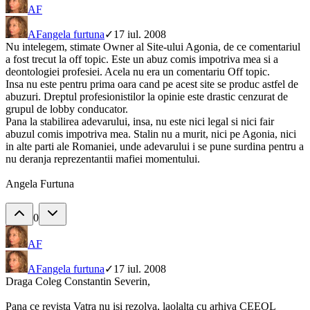
AF
AF
angela furtuna
✓
17 iul. 2008
Nu intelegem, stimate Owner al Site-ului Agonia, de ce comentariul
a fost trecut la off topic. Este un abuz comis impotriva mea si a
deontologiei profesiei. Acela nu era un comentariu Off topic.
Insa nu este pentru prima oara cand pe acest site se produc astfel de
abuzuri. Dreptul profesionistilor la opinie este drastic cenzurat de
grupul de lobby conducator.
Pana la stabilirea adevarului, insa, nu este nici legal si nici fair
abuzul comis impotriva mea. Stalin nu a murit, nici pe Agonia, nici
in alte parti ale Romaniei, unde adevarului i se pune surdina pentru a
nu deranja reprezentantii mafiei momentului.
Angela Furtuna
0
AF
AF
angela furtuna
✓
17 iul. 2008
Draga Coleg Constantin Severin,
Pana ce revista Vatra nu isi rezolva, laolalta cu arhiva CEEOL