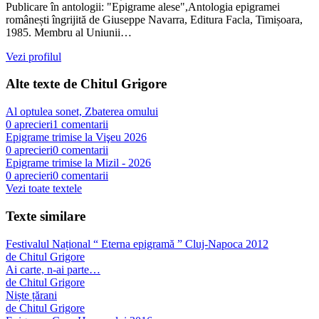
Publicare în antologii: "Epigrame alese",Antologia epigramei
românești îngrijită de Giuseppe Navarra, Editura Facla, Timișoara,
1985. Membru al Uniunii…
Vezi profilul
Alte texte de
Chitul Grigore
Al optulea sonet, Zbaterea omului
0
aprecieri
1
comentarii
Epigrame trimise la Vişeu 2026
0
aprecieri
0
comentarii
Epigrame trimise la Mizil - 2026
0
aprecieri
0
comentarii
Vezi toate textele
Texte similare
Festivalul Național “ Eterna epigramă ” Cluj-Napoca 2012
de
Chitul Grigore
Ai carte, n-ai parte…
de
Chitul Grigore
Niște țărani
de
Chitul Grigore