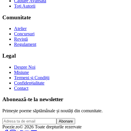
Căutare Avansată
Toți Autorii
Comunitate
Atelier
Concursuri
Revistă
Regulament
Legal
Despre Noi
Misiune
Termeni și Condiții
Confidențialitate
Contact
Abonează-te la newsletter
Primește poeme săptămânale și noutăți din comunitate.
Abonare
Poezie
.ro
© 2026 Toate drepturile rezervate