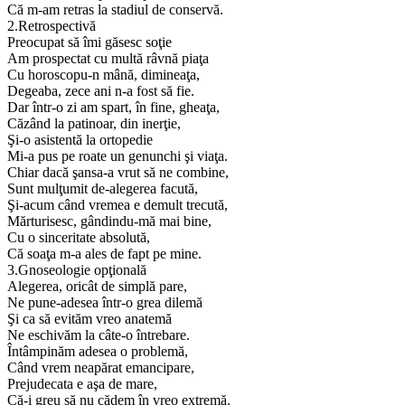
Că m-am retras la stadiul de conservă.
2.Retrospectivă
Preocupat să îmi găsesc soţie
Am prospectat cu multă râvnă piaţa
Cu horoscopu-n mână, dimineaţa,
Degeaba, zece ani n-a fost să fie.
Dar într-o zi am spart, în fine, gheaţa,
Căzând la patinoar, din inerţie,
Şi-o asistentă la ortopedie
Mi-a pus pe roate un genunchi şi viaţa.
Chiar dacă şansa-a vrut să ne combine,
Sunt mulţumit de-alegerea facută,
Şi-acum când vremea e demult trecută,
Mărturisesc, gândindu-mă mai bine,
Cu o sinceritate absolută,
Că soaţa m-a ales de fapt pe mine.
3.Gnoseologie opţională
Alegerea, oricât de simplă pare,
Ne pune-adesea într-o grea dilemă
Şi ca să evităm vreo anatemă
Ne eschivăm la câte-o întrebare.
Întâmpinăm adesea o problemă,
Când vrem neapărat emancipare,
Prejudecata e aşa de mare,
Că-i greu să nu cădem în vreo extremă.