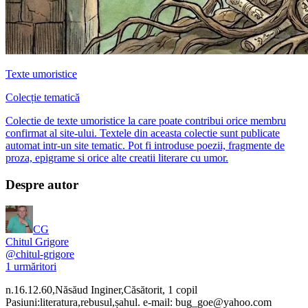
Texte umoristice
Colecție tematică
Colectie de texte umoristice la care poate contribui orice membru
confirmat al site-ului. Textele din aceasta colectie sunt publicate
automat intr-un site tematic. Pot fi introduse poezii, fragmente de
proza, epigrame si orice alte creatii literare cu umor.
Despre autor
CG
Chitul Grigore
@
chitul-grigore
1
urmăritori
n.16.12.60,Năsăud Inginer,Căsătorit, 1 copil
Pasiuni:literatura,rebusul,șahul. e-mail: bug_goe@yahoo.com