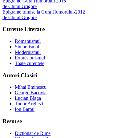
Epigrame Gura Humorului 2016
de
Chitul Grigore
Epigrame trimise la Gura Humorului-2012
de
Chitul Grigore
Curente Literare
Romantismul
Simbolismul
Modernismul
Expresionismul
Toate curentele
Autori Clasici
Mihai Eminescu
George Bacovia
Lucian Blaga
Tudor Arghezi
Ion Barbu
Resurse
Dicționar de Rime