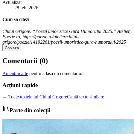
Actualizat
28 feb. 2026
Cum sa citezi
Chitul Grigore. “Poezii umoristice Gura Humorului 2025.” Atelier,
Poezie.ro, https://poezie.ro/atelier/chitul-
grigore/poezie/14192261/poezii-umoristice-gura-humorului-2025
Copiaza
Comentarii (
0
)
Autentifica-te
pentru a lasa un comentariu.
Acțiuni rapide
← Toate textele lui Chitul Grigore
Caută texte similare
Parte din colecții