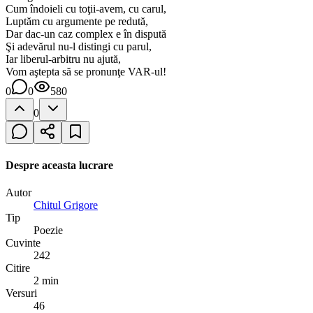
Cum îndoieli cu toţii-avem, cu carul,
Luptăm cu argumente pe redută,
Dar dac-un caz complex e în dispută
Şi adevărul nu-l distingi cu parul,
Iar liberul-arbitru nu ajută,
Vom aştepta să se pronunţe VAR-ul!
0
0
580
0
Despre aceasta lucrare
Autor
Chitul Grigore
Tip
Poezie
Cuvinte
242
Citire
2 min
Versuri
46