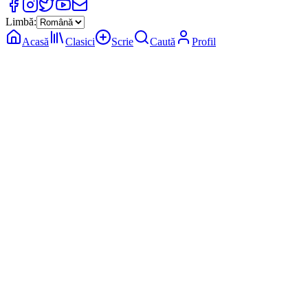
Limbă:
Acasă
Clasici
Scrie
Caută
Profil