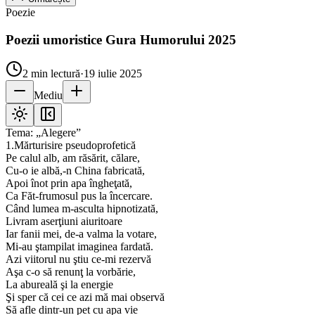
Poezie
Poezii umoristice Gura Humorului 2025
2
min lectură
·
19 iulie 2025
Mediu
Tema: „Alegere”
1.Mărturisire pseudoprofetică
Pe calul alb, am răsărit, călare,
Cu-o ie albă,-n China fabricată,
Apoi înot prin apa îngheţată,
Ca Făt-frumosul pus la încercare.
Când lumea m-asculta hipnotizată,
Livram aserţiuni aiuritoare
Iar fanii mei, de-a valma la votare,
Mi-au ştampilat imaginea fardată.
Azi viitorul nu ştiu ce-mi rezervă
Aşa c-o să renunţ la vorbărie,
La abureală şi la energie
Şi sper că cei ce azi mă mai observă
Să afle dintr-un pet cu apa vie