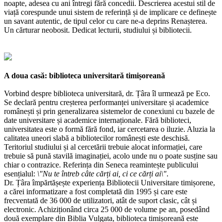
noapte, adesea cu ani întregi fără concedii. Descrierea acestui stil de
viață corespunde unui sistem de referință și de implicare ce definește
un savant autentic, de tipul celor cu care ne-a deprins Renașterea.
Un cărturar neobosit. Dedicat lecturii, studiului și bibliotecii.
A doua casă: biblioteca universitară timișoreană
Vorbind despre biblioteca universitară, dr. Țâra îl urmează pe Eco.
Se declară pentru creșterea performanței universitare și academice
românești și prin generalizarea sistemelor de conexiuni cu bazele de
date universitare și academice internaționale. Fără biblioteci,
universitatea este o formă fără fond, iar cercetarea o iluzie. Aluzia la
calitatea uneori slabă a bibliotecilor românești este deschisă.
Teritoriul studiului și al cercetării trebuie alocat informației, care
trebuie să pună stavilă imaginației, acolo unde nu o poate susține sau
chiar o contrazice. Referința din Seneca reamintește publicului
esențialul:
\"Nu te întreb câte cărți ai, ci ce cărți ai\"
.
Dr. Țâra împărtășește experiența Bibliotecii Universitare timișorene,
a cărei informatizare a fost completată din 1995 și care este
frecventată de 36 000 de utilizatori, atât de suport clasic, cât și
electronic. Achiziționând circa 25 000 de volume pe an, posedând
două exemplare din Biblia Vulgata, biblioteca timișoreană este