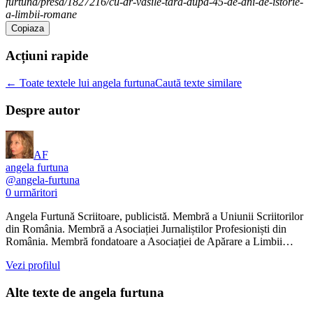
furtuna/presa/1827216/cu-dr-vasile-tara-dupa-45-de-ani-de-istorie-
a-limbii-romane
Copiaza
Acțiuni rapide
← Toate textele lui angela furtuna
Caută texte similare
Despre autor
AF
angela furtuna
@
angela-furtuna
0
urmăritori
Angela Furtună Scriitoare, publicistă. Membră a Uniunii Scriitorilor
din România. Membră a Asociației Jurnaliștilor Profesioniști din
România. Membră fondatoare a Asociației de Apărare a Limbii…
Vezi profilul
Alte texte de
angela furtuna