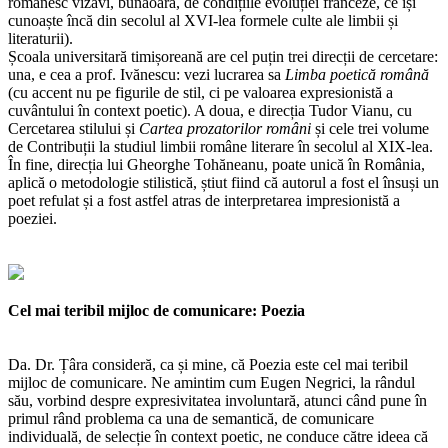
românesc vizavi, bunăoară, de condițiile evoluției franceze, ce își
cunoaște încă din secolul al XVI-lea formele culte ale limbii și
literaturii).
Școala universitară timișoreană are cel puțin trei direcții de cercetare:
una, e cea a prof. Ivănescu: vezi lucrarea sa
Limba poetică română
(cu accent nu pe figurile de stil, ci pe valoarea expresionistă a
cuvântului în context poetic). A doua, e direcția Tudor Vianu, cu
Cercetarea stilului și
Cartea prozatorilor români
și cele trei volume
de Contribuții la studiul limbii române literare în secolul al XIX-lea.
În fine, direcția lui Gheorghe Tohăneanu, poate unică în România,
aplică o metodologie stilistică, știut fiind că autorul a fost el însuși un
poet refulat și a fost astfel atras de interpretarea impresionistă a
poeziei.
Cel mai teribil mijloc de comunicare: Poezia
Da. Dr. Țâra consideră, ca și mine, că Poezia este cel mai teribil
mijloc de comunicare. Ne amintim cum Eugen Negrici, la rândul
său, vorbind despre expresivitatea involuntară, atunci când pune în
primul rând problema ca una de semantică, de comunicare
individuală, de selecție în context poetic, ne conduce către ideea că