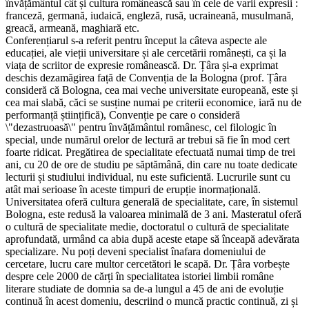
învățământul cât și cultura românească sau în cele de varii expresii :
franceză, germană, iudaică, engleză, rusă, ucraineană, musulmană,
greacă, armeană, maghiară etc.
Conferențiarul s-a referit pentru început la câteva aspecte ale
educației, ale vieții universitare și ale cercetării românești, ca și la
viața de scriitor de expresie românească. Dr. Țâra și-a exprimat
deschis dezamăgirea față de Convenția de la Bologna (prof. Țâra
consideră că Bologna, cea mai veche universitate europeană, este și
cea mai slabă, căci se susține numai pe criterii economice, iară nu de
performanță științifică), Convenție pe care o consideră
\"dezastruoasă\" pentru învățământul românesc, cel filologic în
special, unde numărul orelor de lectură ar trebui să fie în mod cert
foarte ridicat. Pregătirea de specialitate efectuată numai timp de trei
ani, cu 20 de ore de studiu pe săptămână, din care nu toate dedicate
lecturii și studiului individual, nu este suficientă. Lucrurile sunt cu
atât mai serioase în aceste timpuri de erupție inormațională.
Universitatea oferă cultura generală de specialitate, care, în sistemul
Bologna, este redusă la valoarea minimală de 3 ani. Masteratul oferă
o cultură de specialitate medie, doctoratul o cultură de specialitate
aprofundată, urmând ca abia după aceste etape să înceapă adevărata
specializare. Nu poți deveni specialist înafara domeniului de
cercetare, lucru care multor cercetători le scapă. Dr. Țâra vorbește
despre cele 2000 de cărți în specialitatea istoriei limbii române
literare studiate de domnia sa de-a lungul a 45 de ani de evoluție
continuă în acest domeniu, descriind o muncă practic continuă, zi și