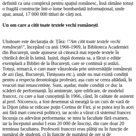
definită ca una complexă pentru spațiul românesc, însă rămâne totuși
o fragilă construcție într-o lume bombardată informațional, unde
apar, anual, 17 000 000 titluri de cărți noi.
Un om care a citit toate textele vechi românești
Uluitoare este declarația dr. Țâra:
\"Am citit toate textele vechi
românești\"
, începând cu anii 1966-1969, la Biblioteca Academiei
din București, unde ajunsese să citească mai repede textele în
chirilică decât în latină. Iașiul, după domnia sa, a făcut o ediție
exemplară a Bibliei de la București, care se continuă și astăzi.
Totuși, remarcă, e cam mare vânzoleala prin universitățile românești
de azi (Iași, București, Timișoara etc.), unde nu mai există condiții
pentru a respecta deontologia profesiei, așa cum se cerea altădată, în
veacuri mai renascentiste. Sunt, așadar, multe condiții ce duc la
scăderi de performanță. Își amintește, spre edificare, de modelul
francez, cu care a luat cunoștință în 1966, când, în calitate de asistent
al prof. Nicorescu, a fost desemnat să meargă la un curs de vară de
la Dijon (abia se ridicase puțin Cortina de Fier, și se putea ieși în acei
ani fără mari concesii politice), iar acolo a văzut că sistemul francez
încuraja cu adevărat performanța: se intra la facultate fără examen,
iar la începutul anului I erau 20 000 de înscriși, din care doar 20
terminau facultatea. Profesorii francezi erau plătiți nu în funcție de
numărul de studenți, ci în funcție de numărul de ore și de