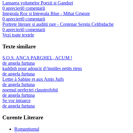
Lansarea volumelor Poezii si Ganduri
0
aprecieri
0
comentarii
Integrala Roz si Integrala Blue - Mihai Grigore
0
aprecieri
0
comentarii
Portrete literare si auditii rare - Centenar Sergiu Celibidache
0
aprecieri
0
comentarii
Vezi toate textele
Texte similare
S.O.S. ANCA PARGHEL, ACUM !
de
angela furtuna
kaddish pour adoucir d\'inutiles petits riens
de
angela furtuna
Lettre à Sabine et aux Amis Juifs
de
angela furtuna
poemul perfectei claustrofobii
de
angela furtuna
Se vor intoarce
de
angela furtuna
Curente Literare
Romantismul