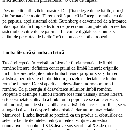
și scriitorilor români profesioniști. O carte de căpătâi.
Despre cititul din zilele noastre. Dr. Țâra citește de pe hârtie, dar și
din format electronic. El remarcă faptul că la început omul citea de
pe papirus, apoi sistemul cărții Gutenberg a devenit cel de a întoarce
filă după filă, în timp ce lectura de pe ecranul computerului a readus
sistemul de citire de pe papirus. La cărțile digitale ce simulează
cititul de pe cartea de hârtie încă nu au acces toți europenii.
Limba literară și limba artistică
Trecând repede în revistă problemele fundamentale ale limbii
române literare: definirea conceptului de limbă literară; originile
limbii literare; relațiile dintre limba literară propriu-zisă și limba
artistică; periodizarea limbii literare; bazele dialectale ale limbii
române literare. Dar și apariția și dezvoltarea normelor limbii
române. Ca și apariția și dezvoltarea stilurilor limbii române.
Propune o definiție a limbii literare (cea mai uzuală): limba literară
este o varietate cultivată a limbii unui popor, ce se caracterizează
prin normă, unitate și o stabilitate relativă. Din aceasta, în final, se va
ajunge la discuția despre limba artistică, dar nu printr-o relație
biunivocă. Limba literară se prezintă ca un produs al eforturilor de
selecție făcute de intelectuali (cu toate discuțiile contextual-
conotative la secolul al XIX-lea versus secolul al XX-lea, cel