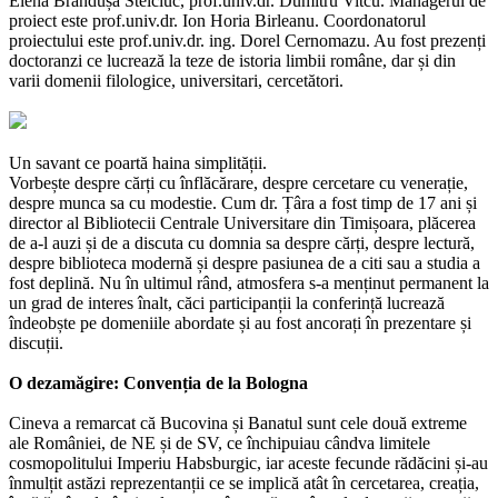
Elena Brândușa Steiciuc, prof.univ.dr. Dumitru Vitcu. Managerul de
proiect este prof.univ.dr. Ion Horia Birleanu. Coordonatorul
proiectului este prof.univ.dr. ing. Dorel Cernomazu. Au fost prezenți
doctoranzi ce lucrează la teze de istoria limbii române, dar și din
varii domenii filologice, universitari, cercetători.
Un savant ce poartă haina simplității.
Vorbește despre cărți cu înflăcărare, despre cercetare cu venerație,
despre munca sa cu modestie. Cum dr. Țâra a fost timp de 17 ani și
director al Bibliotecii Centrale Universitare din Timișoara, plăcerea
de a-l auzi și de a discuta cu domnia sa despre cărți, despre lectură,
despre biblioteca modernă și despre pasiunea de a citi sau a studia a
fost deplină. Nu în ultimul rând, atmosfera s-a menținut permanent la
un grad de interes înalt, căci participanții la conferință lucrează
îndeobște pe domeniile abordate și au fost ancorați în prezentare și
discuții.
O dezamăgire: Convenția de la Bologna
Cineva a remarcat că Bucovina și Banatul sunt cele două extreme
ale României, de NE și de SV, ce închipuiau cândva limitele
cosmopolitului Imperiu Habsburgic, iar aceste fecunde rădăcini și-au
înmulțit astăzi reprezentanții ce se implică atât în cercetarea, creația,