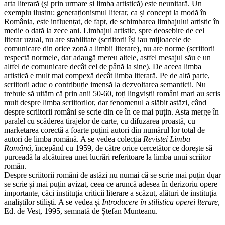
arta literară (și prin urmare și limba artistică) este neunitară. Un
exemplu ilustru: generaționismul literar, ca și concept la modă în
România, este influențat, de fapt, de schimbarea limbajului artistic în
medie o dată la zece ani. Limbajul artistic, spre deosebire de cel
literar uzual, nu are stabilitate (scriitorii își iau mijloacele de
comunicare din orice zonă a limbii literare), nu are norme (scriitorii
respectă normele, dar adaugă mereu altele, astfel mesajul său e un
altfel de comunicare decât cel de până la sine). De aceea limba
artistică e mult mai compexă decât limba literară. Pe de altă parte,
scriitorii aduc o contribuție imensă la dezvoltarea semanticii. Nu
trebuie să uităm că prin anii 50-60, toți lingviștii români mari au scris
mult despre limba scriitorilor, dar fenomenul a slăbit astăzi, când
despre scriitorii români se scrie din ce în ce mai puțin. Asta merge în
paralel cu scăderea tirajelor de carte, cu difuzarea proastă, cu
marketarea corectă a foarte puțini autori din numărul lor total de
autori de limba română. A se vedea colecția
Revistei Limba
Română
, începând cu 1959, de către orice cercetător ce dorește să
purceadă la alcătuirea unei lucrări referitoare la limba unui scriitor
român.
Despre scriitorii români de astăzi nu numai că se scrie mai puțin dqar
se scrie și mai puțin avizat, ceea ce aruncă adesea în derizoriu opere
importante, căci instituția criticii literare a scăzut, alături de instituția
analiștilor stiliști. A se vedea și
Introducere în stilistica operei lterare
,
Ed. de Vest, 1995, semnată de Ștefan Munteanu.