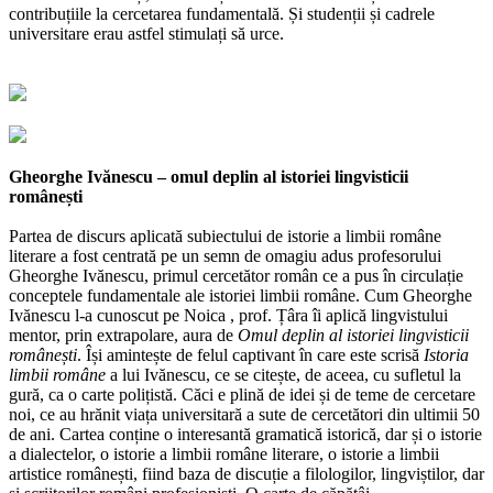
contribuțiile la cercetarea fundamentală. Și studenții și cadrele
universitare erau astfel stimulați să urce.
Gheorghe Ivănescu – omul deplin al istoriei lingvisticii
românești
Partea de discurs aplicată subiectului de istorie a limbii române
literare a fost centrată pe un semn de omagiu adus profesorului
Gheorghe Ivănescu, primul cercetător român ce a pus în circulație
conceptele fundamentale ale istoriei limbii române. Cum Gheorghe
Ivănescu l-a cunoscut pe Noica , prof. Țâra îi aplică lingvistului
mentor, prin extrapolare, aura de
Omul deplin al istoriei lingvisticii
românești
. Își amintește de felul captivant în care este scrisă
Istoria
limbii române
a lui Ivănescu, ce se citește, de aceea, cu sufletul la
gură, ca o carte polițistă. Căci e plină de idei și de teme de cercetare
noi, ce au hrănit viața universitară a sute de cercetători din ultimii 50
de ani. Cartea conține o interesantă gramatică istorică, dar și o istorie
a dialectelor, o istorie a limbii române literare, o istorie a limbii
artistice românești, fiind baza de discuție a filologilor, lingviștilor, dar