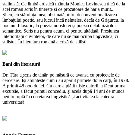
stalinistă. Ce limbă artistică mânuia Monica Lovinescu încă de la
acel roman scris în tinerețe și ce prozatoare de har a murit...
Și eu, cu stăruința mea, obstinată, întru deconvenționalizarea
limbajului poetic, sau lucrul încă neînțeles, decât de Grigurcu, la
poemul filosofic, la poezia noosferei și poezia detabuizărilor
semantice. Scris nu pentru acum, ci pentru altădată. Presiunea
interiorității cuvintelor, de care nu se mai ocupă lingvistica, ci
stilistul. În literatura română a criză de stiliști.
Bani din literatură
Dr. Țâra a scris de tânăr, pe măsură ce avansa cu proiectele de
cercetare. Își amintește cum i-au apărut primele două cărți, în 1978.
A primit 48 ooo de lei. Cu care a plătit niște datorii, a făcut prima
excursie, a făcut primul concediu, și acela după 14 ani de muncă
neîntreruptă în cercetarea lingvistică și activitatea la catedra
universitară.