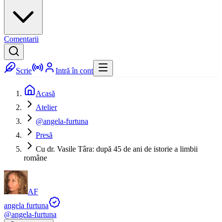
Comentarii
Scrie
Intră în cont
Acasă
Atelier
@angela-furtuna
Presă
Cu dr. Vasile Târa: după 45 de ani de istorie a limbii
române
AF
angela furtuna
@
angela-furtuna