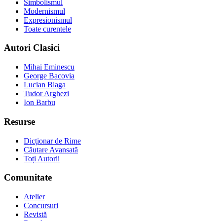
Simbolismul
Modernismul
Expresionismul
Toate curentele
Autori Clasici
Mihai Eminescu
George Bacovia
Lucian Blaga
Tudor Arghezi
Ion Barbu
Resurse
Dicționar de Rime
Căutare Avansată
Toți Autorii
Comunitate
Atelier
Concursuri
Revistă