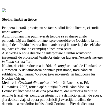
Studiul limbii artistice
Pe opera literară, practic, nu se face studiul limbii literare, ci studiul
limbii artistice.
Autorii români mai puțin avizați trebuie să evalueze unele
particularități ale limbii române: spre deosebire de Occident, la noi,
timpul de individualizare a limbii artistice și literare față de celelalte
mijloace (folclor, de exemplu) e încă prea scurt.
A se vedea o nouă direcție de interpretare a limbii scriitorilor,
inaugurată de profesorul Vasile Arvinte, cu lucrarea
Normele literare
în limba scriitorilor
.
Notăm, de citit: traducerea la
1001 de nopți
semnată de Haralambie
Grămescu. A dat atmosfera orientală prin limbă, traducând cu
subtilitate. Sau, iarăși:
Voievozi fără morminte
, în traducerea lui
Nicolae Crișan.
Meditez la
Cuvântul din cuvinte
al Monicăi Lovinescu, Ed.
Humanitas, 2007, roman apărut inițial în exil, când Monica
Lovinescu încă visa să devină prozatoare, dar ulterior a trebuit să
renunțe la acel vis, pentru că istoria nu i-a dat nicio șansă : de aceea,
și-a dedicat viața și opera publicisticii și exercițiului zilnic de
demnitate a românilor închiși după Cortina de Fier de dictatura