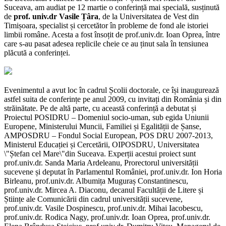
Suceava, am audiat pe 12 martie o conferință mai specială, susținută
de
prof. univ.dr Vasile Țâra
, de la Universitatea de Vest din
Timișoara, specialist și cercetător în probleme de fond ale istoriei
limbii române. Acesta a fost însoțit de prof.univ.dr. Ioan Oprea, între
care s-au pasat adesea replicile cheie ce au ținut sala în tensiunea
plăcută a conferinței.
Evenimentul a avut loc în cadrul Școlii doctorale, ce își inaugurează
astfel suita de conferințe pe anul 2009, cu invitați din România și din
străinătate. Pe de altă parte, cu această conferință a debutat și
Proiectul POSIDRU – Domeniul socio-uman, sub egida Uniunii
Europene, Ministerului Muncii, Familiei și Egalității de Șanse,
AMPOSDRU – Fondul Social European, POS DRU 2007-2013,
Ministerul Educației și Cercetării, OIPOSDRU, Universitatea
\"Ștefan cel Mare\"din Suceava. Experții acestui proiect sunt
prof.univ.dr. Sanda Maria Ardeleanu, Prorectorul universității
sucevene și deputat în Parlamentul României, prof.univ.dr. Ion Horia
Birleanu, prof.univ.dr. Albumița Muguraș Constantinescu,
prof.univ.dr. Mircea A. Diaconu, decanul Facultății de Litere și
Științe ale Comunicării din cadrul universității sucevene,
prof.univ.dr. Vasile Dospinescu, prof.univ.dr. Mihai Iacobescu,
prof.univ.dr. Rodica Nagy, prof.univ.dr. Ioan Oprea, prof.univ.dr.