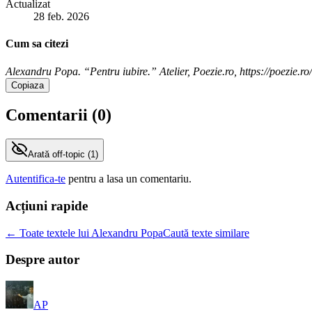
Actualizat
28 feb. 2026
Cum sa citezi
Alexandru Popa. “Pentru iubire.” Atelier, Poezie.ro, https://poezie.
Copiaza
Comentarii (
0
)
Arată
off-topic (
1
)
Autentifica-te
pentru a lasa un comentariu.
Acțiuni rapide
← Toate textele lui Alexandru Popa
Caută texte similare
Despre autor
AP