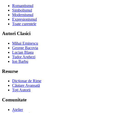
Romantismul
Simbolismul
Modernismul
Expresionismul
Toate curentele
Autori Clasici
Mihai Eminescu
George Bacovia
Lucian Blaga
Tudor Arghezi
Ion Barbu
Resurse
Dicționar de Rime
Căutare Avansată
Toți Autorii
Comunitate
Atelier