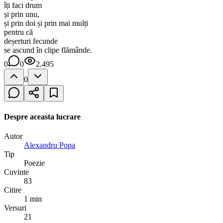
îți faci drum
și prin unu,
și prin doi și prin mai mulți
pentru că
deșerturi fecunde
se ascund în clipe flămânde.
0
0
2.495
0
Despre aceasta lucrare
Autor
Alexandru Popa
Tip
Poezie
Cuvinte
83
Citire
1 min
Versuri
21