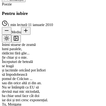
Poezie
Pentru iubire
1
min lectură
·
11 ianuarie 2010
Mediu
Inimi stoarse de zeamă
lumi paralele,
rădăcini fără glie...
fie chiar și o mie.
Începuturi de beteală
se leagă
și lacrimile oricând pot înflori
să împodobească
pomul de Crăciun ...
sau din orice altă zi din an.
Nu se întâmplă ca EU să
devină mai mic niciodată,
ba chiar unul face cât doi
iar doi și trei cresc exponențial.
Tu, Morgana