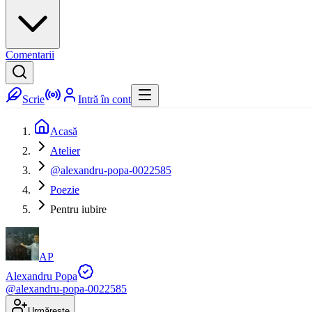
Comentarii
Scrie
Intră în cont
Acasă
Atelier
@alexandru-popa-0022585
Poezie
Pentru iubire
AP
Alexandru Popa
@
alexandru-popa-0022585
Urmărește