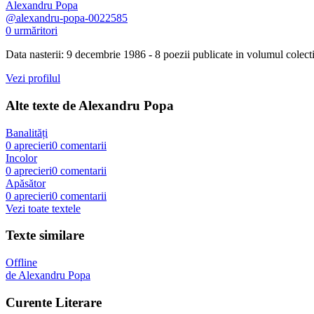
Alexandru Popa
@
alexandru-popa-0022585
0
urmăritori
Data nasterii: 9 decembrie 1986 - 8 poezii publicate in volumul colecti
Vezi profilul
Alte texte de
Alexandru Popa
Banalități
0
aprecieri
0
comentarii
Incolor
0
aprecieri
0
comentarii
Apăsător
0
aprecieri
0
comentarii
Vezi toate textele
Texte similare
Offline
de
Alexandru Popa
Curente Literare