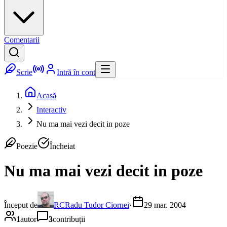
Comentarii
Scrie
Intră în cont
Acasă
Interactiv
Nu ma mai vezi decit in poze
Poezie
Încheiat
Nu ma mai vezi decit in poze
Început de
RC
Radu Tudor Ciornei
·
29 mar. 2004
1
autor
3
contribuții