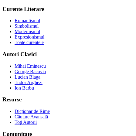
Curente Literare
Romantismul
Simbolismul
Modernismul
Expresionismul
Toate curentele
Autori Clasici
Mihai Eminescu
George Bacovia
Lucian Blaga
Tudor Arghezi
Ion Barbu
Resurse
Dicționar de Rime
Căutare Avansată
Toți Autorii
Comunitate