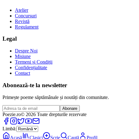
Atelier
Concursuri
Revistă
Regulament
Legal
Despre Noi
Misiune
Termeni și Condiții
Confidențialitate
Contact
Abonează-te la newsletter
Primește poeme săptămânale și noutăți din comunitate.
Abonare
Poezie
.ro
© 2026 Toate drepturile rezervate
Limbă:
Acasă
Clasici
Scrie
Caută
Profil