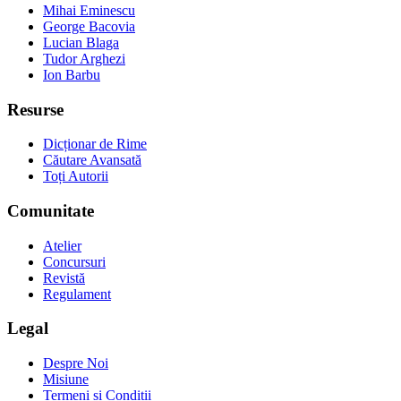
Mihai Eminescu
George Bacovia
Lucian Blaga
Tudor Arghezi
Ion Barbu
Resurse
Dicționar de Rime
Căutare Avansată
Toți Autorii
Comunitate
Atelier
Concursuri
Revistă
Regulament
Legal
Despre Noi
Misiune
Termeni și Condiții