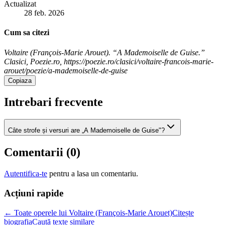
Actualizat
28 feb. 2026
Cum sa citezi
Voltaire (François-Marie Arouet). “A Mademoiselle de Guise.”
Clasici, Poezie.ro, https://poezie.ro/clasici/voltaire-francois-marie-
arouet/poezie/a-mademoiselle-de-guise
Copiaza
Intrebari frecvente
Câte strofe și versuri are „A Mademoiselle de Guise"?
Comentarii (
0
)
Autentifica-te
pentru a lasa un comentariu.
Acțiuni rapide
← Toate operele lui Voltaire (François-Marie Arouet)
Citește
biografia
Caută texte similare