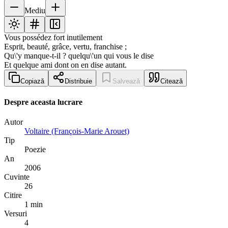
Mediu
Vous possédez fort inutilement
Esprit, beauté, grâce, vertu, franchise ;
Qu\'y manque-t-il ? quelqu\'un qui vous le dise
Et quelque ami dont on en dise autant.
Copiază
Distribuie
Salvează
Citează
Despre aceasta lucrare
Autor
Voltaire (François-Marie Arouet)
Tip
Poezie
An
2006
Cuvinte
26
Citire
1 min
Versuri
4