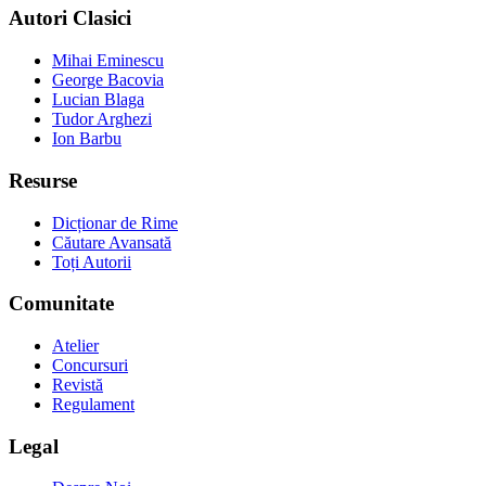
Autori Clasici
Mihai Eminescu
George Bacovia
Lucian Blaga
Tudor Arghezi
Ion Barbu
Resurse
Dicționar de Rime
Căutare Avansată
Toți Autorii
Comunitate
Atelier
Concursuri
Revistă
Regulament
Legal