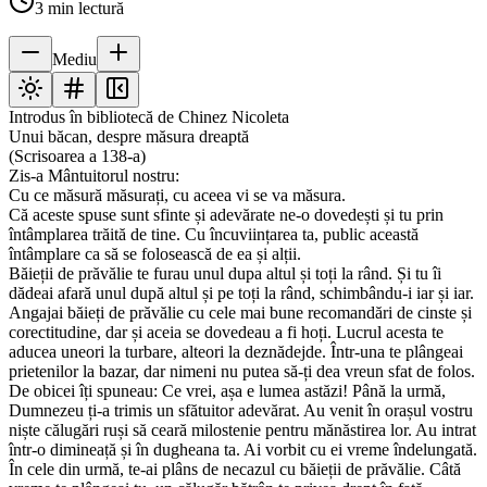
3
min lectură
Mediu
Introdus în bibliotecă de Chinez Nicoleta
Unui băcan, despre măsura dreaptă
(Scrisoarea a 138-a)
Zis-a Mântuitorul nostru:
Cu ce măsură măsurați, cu aceea vi se va măsura.
Că aceste spuse sunt sfinte și adevărate ne-o dovedești și tu prin
întâmplarea trăită de tine. Cu încuviințarea ta, public această
întâmplare ca să se folosească de ea și alții.
Băieții de prăvălie te furau unul dupa altul și toți la rând. Și tu îi
dădeai afară unul după altul și pe toți la rând, schimbându-i iar și iar.
Angajai băieți de prăvălie cu cele mai bune recomandări de cinste și
corectitudine, dar și aceia se dovedeau a fi hoți. Lucrul acesta te
aducea uneori la turbare, alteori la deznădejde. Într-una te plângeai
prietenilor la bazar, dar nimeni nu putea să-ți dea vreun sfat de folos.
De obicei îți spuneau: Ce vrei, așa e lumea astăzi! Până la urmă,
Dumnezeu ți-a trimis un sfătuitor adevărat. Au venit în orașul vostru
niște călugări ruși să ceară milostenie pentru mănăstirea lor. Au intrat
într-o dimineață și în dugheana ta. Ai vorbit cu ei vreme îndelungată.
În cele din urmă, te-ai plâns de necazul cu băieții de prăvălie. Câtă