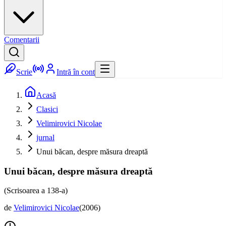
Comentarii
Scrie
Intră în cont
Acasă
Clasici
Velimirovici Nicolae
jurnal
Unui băcan, despre măsura dreaptă
Unui băcan, despre măsura dreaptă
(Scrisoarea a 138-a)
de
Velimirovici Nicolae
(
2006
)