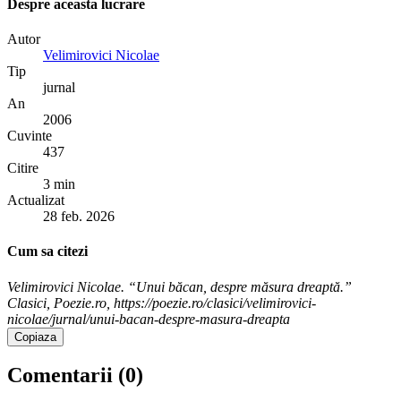
Despre aceasta lucrare
Autor
Velimirovici Nicolae
Tip
jurnal
An
2006
Cuvinte
437
Citire
3 min
Actualizat
28 feb. 2026
Cum sa citezi
Velimirovici Nicolae. “Unui băcan, despre măsura dreaptă.”
Clasici, Poezie.ro, https://poezie.ro/clasici/velimirovici-
nicolae/jurnal/unui-bacan-despre-masura-dreapta
Copiaza
Comentarii (
0
)