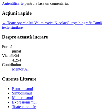
Autentifica-te
pentru a lasa un comentariu.
Acțiuni rapide
← Toate operele lui Velimirovici Nicolae
Citește biografia
Caută
texte similare
Despre această lucrare
Formă
jurnal
Vizualizări
4.254
Contribuitor
Mentor AI
Curente Literare
Romantismul
Simbolismul
Modernismul
Expresionismul
Toate curentele