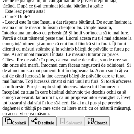
vreme te plângeai tu, un călugăr bătrân te privea drept în față,
tăcând. După ce ți-ai terminat jelania, bătrânul a grăit:
- Este leac pentru asta!
- Cum? Unde?
- Leacul este în tine însuți, a dat răspuns bătrânul. De acum înainte ia
seama cum le măsori tu însuți clienților tăi. Umple măsura,
întotdeauna umple-o cu prisosință! Și hoții vor înceta să te mai fure.
Parcă a căzut trăsnetul peste tine! Lucrul acesta nu ți-l mai adusese la
cunoștință nimeni și anume că erai furat fiindcă și tu furai. Îți furai
clienții cu măsuri strâmbe și în schimb băieții de prăvălie te furau pe
tine. Ai schimbat macazul îndată. Le măsurai tuturor cu prisos.
Câteva fire de zahăr în plus, câteva boabe de cafea, sau de orez sau
din orice altă marfă. Întocmai cum făceau negustorii de odinioară. Și
de atunci nu s-a mai pomenit furt în dugheana ta. Acum sunt câțiva
ani de când lucrează la tine aceeași băieți de prăvălie care te furau
mai înainte. Toți lucrează cinstit și nici unul nu fură. Și toată afacerea
ta înflorește. Pur și simplu simți binecuvântarea lui Dumnezeu
începând cu ziua în care bătrânul duhovnic ți-a deschis ochii ca să
cunoști adevărul. Iar acum tu, ca un propovăduitor evanghelic, înveți
tot bazarul și dai sfat în loc să-l ceri. Ba ai mai pus și pe peretele
dughenei o tăbliță pe care scrie cu litere mari: cu ce măsură măsurați,
cu aceea vi se va măsura.
Copiază
Distribuie
Salvează
Citează