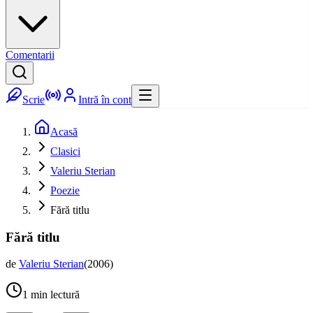
Comentarii
Scrie
Intră în cont
Acasă
Clasici
Valeriu Sterian
Poezie
Fără titlu
Fără titlu
de
Valeriu Sterian
(
2006
)
1
min lectură