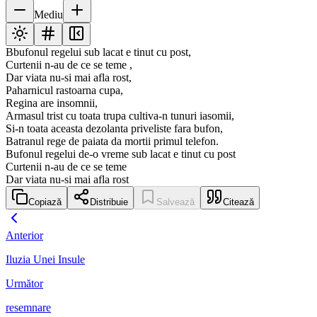
Mediu
Bbufonul regelui sub lacat e tinut cu post,
Curtenii n-au de ce se teme ,
Dar viata nu-si mai afla rost,
Paharnicul rastoarna cupa,
Regina are insomnii,
Armasul trist cu toata trupa cultiva-n tunuri iasomii,
Si-n toata aceasta dezolanta priveliste fara bufon,
Batranul rege de paiata da mortii primul telefon.
Bufonul regelui de-o vreme sub lacat e tinut cu post
Curtenii n-au de ce se teme
Dar viata nu-si mai afla rost
Copiază
Distribuie
Salvează
Citează
Anterior
Iluzia Unei Insule
Următor
resemnare