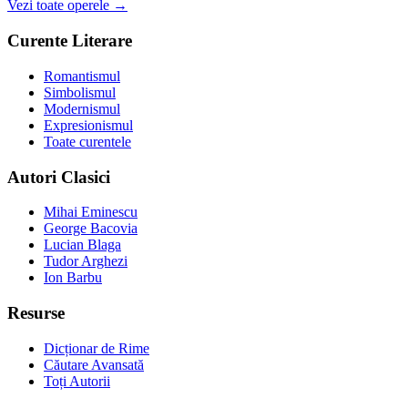
Vezi toate operele →
Curente Literare
Romantismul
Simbolismul
Modernismul
Expresionismul
Toate curentele
Autori Clasici
Mihai Eminescu
George Bacovia
Lucian Blaga
Tudor Arghezi
Ion Barbu
Resurse
Dicționar de Rime
Căutare Avansată
Toți Autorii