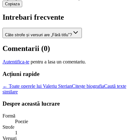
Copiaza
Intrebari frecvente
Câte strofe și versuri are „Fără titlu"?
Comentarii (
0
)
Autentifica-te
pentru a lasa un comentariu.
Acțiuni rapide
← Toate operele lui Valeriu Sterian
Citește biografia
Caută texte
similare
Despre această lucrare
Formă
Poezie
Strofe
1
Versuri