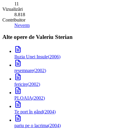
11
Vizualizări
8.818
Contribuitor
Neverm
Alte opere de
Valeriu Sterian
Iluzia Unei Insule
(
2006
)
resemnare
(
2002
)
fericire
(
2002
)
PLOAIA
(
2002
)
Te port în gând
(
2004
)
pariu pe o lacrima
(
2004
)