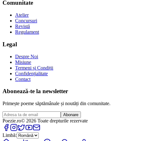
Comunitate
Atelier
Concursuri
Revistă
Regulament
Legal
Despre Noi
Misiune
Termeni și Condiții
Confidențialitate
Contact
Abonează-te la newsletter
Primește poeme săptămânale și noutăți din comunitate.
Abonare
Poezie
.ro
© 2026 Toate drepturile rezervate
Limbă: