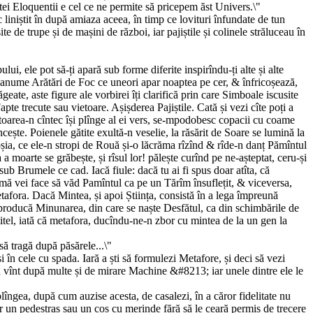
itei Eloquentii e cel ce ne permite să pricepem ăst Univers.\"
c liniștit în după amiaza aceea, în timp ce lovituri înfundate de tun
e de trupe și de mașini de război, iar pajiștile și colinele străluceau în
lui, ele pot să-ți apară sub forme diferite inspirîndu-ți alte și alte
de anume Arătări de Foc ce uneori apar noaptea pe cer, & înfricoșează,
te, aste figure ale vorbirei îți clarifică prin care Simboale iscusite
te trecute sau vietoare. Așișderea Pajiștile. Cată și vezi cîte poți a
hetoarea-n cîntec își plînge al ei vers, se-mpodobesc copacii cu coame
uncește. Poienele gătite exultă-n veselie, la răsărit de Soare se lumină la
ioșia, ce ele-n stropi de Rouă și-o lăcrăma rîzînd & rîde-n danț Pămîntul
 moarte se grăbește, și rîsul lor! pălește curînd pe ne-așteptat, ceru-și
ub Brumele ce cad. Iacă fiule: dacă tu ai fi spus doar atîta, că
îd mă vei face să văd Pamîntul ca pe un Tărîm însuflețit, & viceversa,
Metafora. Dacă Mintea, și apoi Știința, consistă în a lega împreună
 producă Minunarea, din care se naște Desfătul, ca din schimbările de
titel, iată că metafora, ducîndu-ne-n zbor cu mintea de la un gen la
 să tragă după păsărele...\"
în cele cu spada. Iară a ști să formulezi Metafore, și deci să vezi
 în vînt după multe și de mirare Machine &#8213; iar unele dintre ele le
lîngea, după cum auzise acesta, de casalezi, în a căror fidelitate nu
ăcar un pedestraș sau un coș cu merinde fără să le ceară permis de trecere