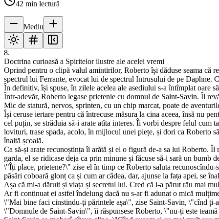
42
min lectură
Mediu
8.
Doctrina curioasă a Spiritelor ilustre ale acelei vremi
Oprind pentru o clipă valul amintirilor, Roberto își dăduse seama că ree
spectrul lui Ferrante, evocat lui de spectrul Intrusului de pe Daphne. Ce
În definitiv, își spuse, în zilele acelea ale asediului s-a întîmplat o
Într-adevăr, Roberto legase prietenie cu domnul de Saint-Savin. Îl rev
Mic de statură, nervos, sprinten, cu un chip marcat, poate de aventurile
Își ceruse iertare pentru că întrecuse măsura la cina aceea, însă nu pen
cel puțin, se străduia să-i arate atîta interes. Îi vorbi despre felul cum 
lovituri, trase spada, acolo, în mijlocul unei piețe, și dori ca Roberto 
înaltă școală.
Ca să-și arate recunoștința îi arătă și el o figură de-a sa lui Roberto. 
garda, el se ridicase deja ca prin minune și făcuse să-i sară un bumb d
\"Îți place, prietene?\" zise el în timp ce Roberto saluta recunoscîndu-
păsări coboară glonț ca și cum ar cădea, dar, ajunse la fața apei, se îna
Așa că mi-a dăruit și viața și secretul lui. Cred că i-a părut rău mai mu
Ar fi continuat ei astfel îndelung dacă nu s-ar fi adunat o mică mulțime
\"Mai bine faci cinstindu-ți părintele așa\", zise Saint-Savin, \"cînd ți-a
\"Domnule de Saint-Savin\", îi răspunsese Roberto, \"nu-ți este teamă c