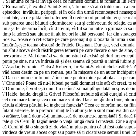
\"Și anume ce m-ar învăța ceea ce numești domnia ta romanul lui Ferr
\"Romanul\", îi explică Saint-Savin, \"trebuie să aibă totdeauna ca tem
episodice, învăluiri, peripeții, și în cele din urmă recunoașteri neaștep
cantitate, ca de pildă cînd o femeie îl crede mort pe iubitul ei și se măr
sub puterea unei băuturi adormitoare; sau și echivocuri de relație, ca 
un așa fel de armă încît, cînd lovim, vîrful să nu intre-n grumaz ci să i
timp la adresă sau ajunse în alt loc ori la altă persoană. Iar din stratag
Sosie... Sosia e o reflectare pe care pesonajul și-o poartă în urmă-i sa
împărtășește teama obscură de Fratele Dușman. Dar așa, vezi domnia ta că
nu sînt altceva decît răsfrîngerea temerii pe care fiecare o are de sine,
neexprimate. Mai deunăzi s-a demonstrat că există gînduri imperceptibil
puțin pe sine, nu va întîrzia să-și dea seama că poartă-n inimă iubire și
\"Așadar, Ferrante...\" riscă Roberto, iar Saint-Savin încheie astfel: \"A
văd acest destin ca pe un roman, pus în mișcare de un autor închipuit ș
\"Dar ce anume ar trebui să însemne pentru mine parabola asta pe care 
\"Cine știe? Poate că nu-l iubeai pe tatăl domniei tale atît cît crezi, te 
\"Domnule, îi vorbești unui fiu ce încă-și mai plînge tatăl nespus de iu
\"Haide, haide, dragă la Grive! Filosoful trebuie să aibă curajul să crit
cel mai mare bine și cea mai mare virtute. Dacă ne gîndim bine, atunci 
căruia albirea părului i-a înghețat fantezia? Ceea ce onorăm noi ca fiind
întărit arterele, le-a prefăcut mințile în abur și le-a supt măduva din 
o arătare, bună doar să-ți amintească de moartea-i apropiată? Și dacă fac
tale și că Cerul îți făgăduiește o viață lungă dacă-l cinstești. Cine a 
că Cerul îți dă o singură zi de viață în plus pentru că ai fost oaia supus
vindeca de vreun abces copt sau poate să-ți cicatrizeze semnul unei lovi