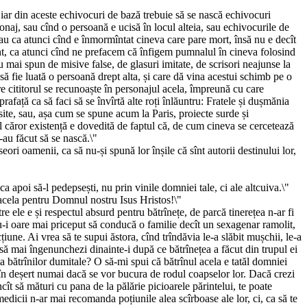
 iar din aceste echivocuri de bază trebuie să se nască echivocuri
sonaj, sau cînd o persoană e ucisă în locul alteia, sau echivocurile de
, sau ca atunci cînd e înmormîntat cineva care pare mort, însă nu e decît
ent, ca atunci cînd ne prefacem că înfigem pumnalul în cineva folosind
u mai spun de misive false, de glasuri imitate, de scrisori neajunse la
 să fie luată o persoană drept alta, și care dă vina acestui schimb pe o
re cititorul se recunoaște în personajul acela, împreună cu care
față ca să faci să se învîrtă alte roți înlăuntru: Fratele și dușmănia
isite, sau, așa cum se spune acum la Paris, proiecte surde și
al căror existență e dovedită de faptul că, de cum cineva se cercetează
-au făcut să se nască.\"
ori oamenii, ca să nu-și spună lor înșile că sînt autorii destinului lor,
 ca apoi să-l pedepsești, nu prin vinile domniei tale, ci ale altcuiva.\"
t acela pentru Domnul nostru Isus Hristos!\"
e ele e și respectul absurd pentru bătrînețe, de parcă tinerețea n-ar fi
u-i oare mai priceput să conducă o familie decît un sexagenar ramolit,
iune. Ai vrea să te supui ăstora, cînd trîndăvia le-a slăbit mușchii, le-a
 să mai îngenunchezi dinainte-i după ce bătrînețea a făcut din trupul ei
nța bătrînilor dumitale? O să-mi spui că bătrînul acela e tatăl domniei
i în deșert numai dacă se vor bucura de rodul coapselor lor. Dacă crezi
ncît să mături cu pana de la pălărie picioarele părintelui, te poate
edicii n-ar mai recomanda poțiunile alea scîrboase ale lor, ci, ca să te