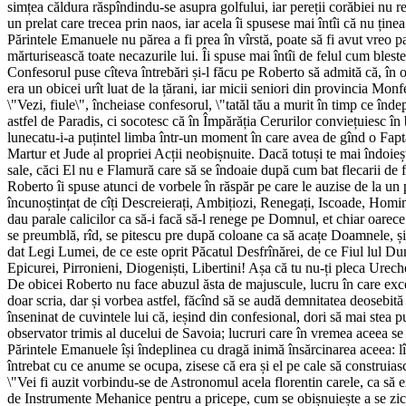
simțea căldura răspîndindu-se asupra golfului, iar pereții corăbiei nu reu
un prelat care trecea prin naos, iar acela îi spusese mai întîi că nu țin
Părintele Emanuele nu părea a fi prea în vîrstă, poate să fi avut vreo p
mărturisească toate necazurile lui. Îi spuse mai întîi de felul cum bles
Confesorul puse cîteva întrebări și-l făcu pe Roberto să admită că, în o
era un obicei urît luat de la țărani, iar micii seniori din provincia Monf
\"Vezi, fiule\", încheiase confesorul, \"tatăl tău a murit în timp ce în
astfel de Paradis, ci socotesc că în Împărăția Cerurilor conviețuiesc î
lunecatu-i-a puțintel limba într-un moment în care avea de gînd o Fa
Martur et Jude al propriei Acții neobișnuite. Dacă totuși te mai îndoie
sale, căci El nu e Flamură care să se îndoaie după cum bat flecarii de f
Roberto îi spuse atunci de vorbele în răspăr pe care le auzise de la un p
încunoștințat de cîți Descreierați, Ambițiozi, Renegați, Iscoade, Homini
dau parale calicilor ca să-i facă să-l renege pe Domnul, et chiar oarec
se preumblă, rîd, se pitescu pre după coloane ca să acațe Doamnele, și
dat Legi Lumei, de ce este oprit Păcatul Desfrînărei, de ce Fiul lul Du
Epicurei, Pirronieni, Diogeniști, Libertini! Așa că tu nu-ți pleca Urech
De obicei Roberto nu face abuzul ăsta de majuscule, lucru în care excel
doar scria, dar și vorbea astfel, făcînd să se audă demnitatea deosebit
înseninat de cuvintele lui că, ieșind din confesional, dori să mai stea
observator trimis al ducelui de Savoia; lucruri care în vremea aceea s
Părintele Emanuele își îndeplinea cu dragă inimă însărcinarea aceea: lî
întrebat cu ce anume se ocupa, zisese că era și el pe cale să construi
\"Vei fi auzit vorbindu-se de Astronomul acela florentin carele, ca să 
de Instrumente Mehanice pentru a pricepe, cum se obișnuiește a se zice