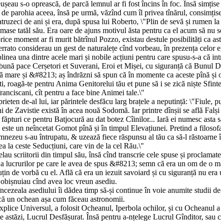
șeau s-o oprească, de parcă lemnul ar fi fost încins în foc. Însă simțise ș
ea de parohia aceea, însă pe urmă, văzînd cum îl privea tînărul, consimțise
atruzeci de ani și era, după spusa lui Roberto, \"Plin de sevă și rumen la
temase tatăl său. Era oare de ajuns motivul ăsta pentru ca el acum să nu 
rice moment ar fi murit bătrînul Pozzo, existau destule posibilități ca as
errato considerau un gest de naturalețe cînd vorbeau, în prezența celor egal
deplinea una dintre acele mari și nobile acțiuni pentru care spusu-s-a că 
n bună pace Cerșetori et Suverani, Eroi et Mișei, cu siguranță că Bunul 
ptă mare și &#8213; aș îndrăzni să spun că în momente ca aceste pînă și
ști, roagă-te pentru Anima Genitorelui tău et pune să i se zică niște Sfi
ranciscani, cît pentru a face bine Animei tale.\"
rieten de-al lui, iar părintele desfăcu larg brațele a neputință: \"Fiule, 
 de Zavistie există în acea nouă Sodomă. Iar printre dînșii se află Falși 
e făpturi ce pentru Batjocură au dat botez Cîinilor... Iară ei numesc ast
 este un neîncetat Gomot pînă și în timpul Elevațiunei. Pretind a filoso
mnezeu s-au întrupatu, & uzează fiece răspunsu al tău ca să-l răstoarne 
ea la ceste Seducțiuni, care vin de la cel Rău.\"
au scriitorii din timpul său, însă cînd transcrie cele spuse și proclamat
ă a lucrurilor pe care le avea de spus &#8213; semn că era un om de o ma
 puțin de vorbă cu el. Află că era un iezuit savoiard și cu siguranță nu 
e obișnuiau cînd avea loc vreun asediu.
ncezeala asediului îi dădea timp să-și continue în voie anumite studii de-
ască un ochean așa cum făceau astronomii.
explice Universul, a folosit Ocheanul, Iperbola ochilor, și cu Ocheanul a 
 astăzi, Lucrul Desfășurat. Însă pentru a-nțelege Lucrul Gînditor, sau 