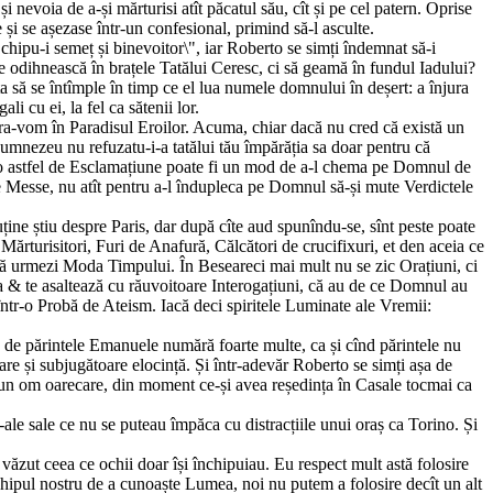
i nevoia de a-și mărturisi atît păcatul său, cît și pe cel patern. Oprise
 și se așezase într-un confesional, primind să-l asculte.
 chipu-i semeț și binevoitor\", iar Roberto se simți îndemnat să-i
se odihnească în brațele Tatălui Ceresc, ci să geamă în fundul Iadului?
ta să se întîmple în timp ce el lua numele domnului în deșert: a înjura
i cu ei, la fel ca sătenii lor.
intra-vom în Paradisul Eroilor. Acuma, chiar dacă nu cred că există un
Dumnezeu nu refuzatu-i-a tatălui tău împărăția sa doar pentru că
 o astfel de Esclamațiune poate fi un mod de a-l chema pe Domnul de
nte Messe, nu atît pentru a-l îndupleca pe Domnul să-și mute Verdictele
puține știu despre Paris, dar după cîte aud spunîndu-se, sînt peste poate
Mărturisitori, Furi de Anafură, Călcători de crucifixuri, et den aceia ce
a să urmezi Moda Timpului. În Beseareci mai mult nu se zic Orațiuni, ci
fa & te asaltează cu răuvoitoare Interogațiuni, că au de ce Domnul au
într-o Probă de Ateism. Iacă deci spiritele Luminate ale Vremii:
e de părintele Emanuele numără foarte multe, ca și cînd părintele nu
re și subjugătoare elocință. Și într-adevăr Roberto se simți așa de
era un om oarecare, din moment ce-și avea reședința în Casale tocmai ca
ale sale ce nu se puteau împăca cu distracțiile unui oraș ca Torino. Și
văzut ceea ce ochii doar își închipuiau. Eu respect mult astă folosire
chipul nostru de a cunoaște Lumea, noi nu putem a folosire decît un alt