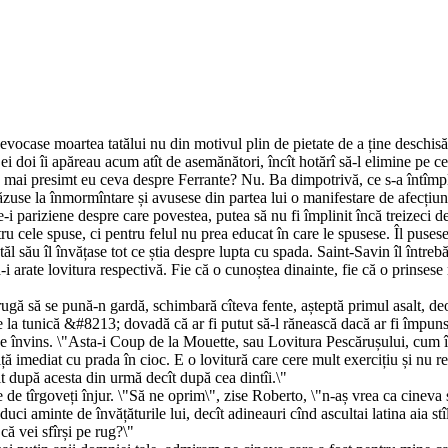
vocase moartea tatălui nu din motivul plin de pietate de a ține deschisă 
i doi îi apăreau acum atît de asemănători, încît hotărî să-l elimine pe ce
are să mai presimt eu ceva despre Ferrante? Nu. Ba dimpotrivă, ce s-a înt
ăzuse la înmormîntare și avusese din partea lui o manifestare de afecțiu
-i pariziene despre care povestea, putea să nu fi împlinit încă treizeci de
tru cele spuse, ci pentru felul nu prea educat în care le spusese. Îl puse
tatăl său îl învățase tot ce știa despre lupta cu spada. Saint-Savin îl într
să-i arate lovitura respectivă. Fie că o cunoștea dinainte, fie că o prinse
Îl rugă să se pună-n gardă, schimbară cîteva fente, așteptă primul asalt, 
e la tunică &#8213; dovadă că ar fi putut să-l rănească dacă ar fi împun
se învins. \"Asta-i Coup de la Mouette, sau Lovitura Pescărușului, cum îi
lță imediat cu prada în cioc. E o lovitură care cere mult exercițiu și nu r
lt după acesta din urmă decît după cea dintîi.\"
 de tîrgoveți înjur. \"Să ne oprim\", zise Roberto, \"n-aș vrea ca cineva
duci aminte de învățăturile lui, decît adineauri cînd ascultai latina aia stîl
ă vei sfîrși pe rug?\"