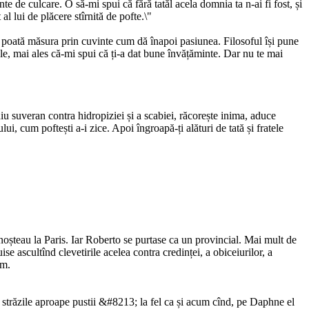
nte de culcare. O să-mi spui că fără tatăl acela domnia ta n-ai fi fost, și
al lui de plăcere stîrnită de pofte.\"
 poată măsura prin cuvinte cum dă înapoi pasiunea. Filosoful își pune
tale, mai ales că-mi spui că ți-a dat bune învățăminte. Dar nu te mai
diu suveran contra hidropiziei și a scabiei, răcorește inima, aduce
i, cum poftești a-i zice. Apoi îngroapă-ți alături de tată și fratele
 cunoșteau la Paris. Iar Roberto se purtase ca un provincial. Mai mult de
ise ascultînd clevetirile acelea contra credinței, a obiceiurilor, a
em.
pe străzile aproape pustii &#8213; la fel ca și acum cînd, pe Daphne el