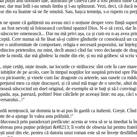
i puțin anii domniei tale, admiram pe cineva care a fost pentru mine ca u
louse, dar mai întîi i-au smuls limba și l-au spînzurat. Vezi, deci, că dacă
e din ea înainte să ne fie smulsă. Sau, bașca temnița, s-o rupem cu preju
 ne spune că galițienii nu aveau nici o noțiune despre vreo ființă superi
au fost nevoiți să folosească cuvîntul spaniol Dios. N-o să crezi, dar în 
ăscocire omenească... Dar nu mă privi așa, ca și cum eu n-aș avea princ
eptă. Cere numai să fie lăsat să-și cultive gîndurile ce consolează un cug
re o uniformitate de comportare, religia e necesară poporului, iar înțelep
ncios prietenilor, nu mint, decît atunci cînd fac vreo declarație de drago
te la modă, dar mă gîndesc la multe din ele, și nu mă grăbesc să scriu v
 niște cetăți, niște insule, iar locurile ce strălucesc sînt cele în care m
cirii iubiților de pe acolo, care în timpul nopților lor suspină privind spr
ele cu picioarele, și vinele cum fac dragoste cu arterele, sau oasele cu m
ejurul meu ca niște dracușori, și că unul mă trage de o ureche, altul de
rumoasă născocind un duel original, de exemplu să te bați și să-l convin
ada, așa, parează, poftim! Þine călcîiele pe aceeași linie: nu așa, căci se
ersarului...\"
rdă nemțească, iar domnia ta te-ai pus în gardă ca italienii. Greșit. Cînd 
nte de-a ajunge în valea asta prăfuită.\"
ălucească prin paradoxuri prefăcute: acesta ar vrea să se ia imediat la în
 ofereau prea puține prilejuri &#8213; îi vorbi de obsesia lui pentru frat
ăiești unul din ele, pentru că datoria unui roman este să ne învețe desfătî