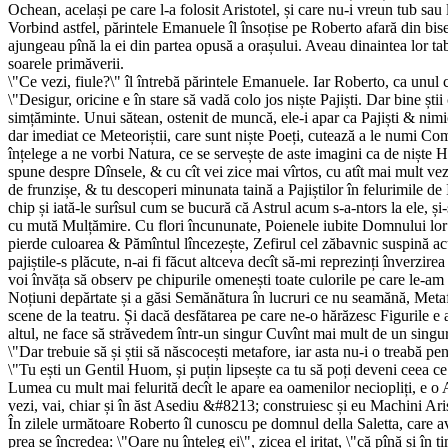
Ochean, același pe care l-a folosit Aristotel, și care nu-i vreun tub sa
Vorbind astfel, părintele Emanuele îl însoțise pe Roberto afară din biseri
ajungeau pînă la ei din partea opusă a orașului. Aveau dinaintea lor taber
soarele primăverii.
\"Ce vezi, fiule?\" îl întrebă părintele Emanuele. Iar Roberto, ca unul ce
\"Desigur, oricine e în stare să vadă colo jos niște Pajiști. Dar bine știi
simțăminte. Unui sătean, ostenit de muncă, ele-i apar ca Pajiști & nimi
dar imediat ce Meteoriștii, care sunt niște Poeți, cutează a le numi Co
înțelege a ne vorbi Natura, ce se servește de aste imagini ca de niște Hi
spune despre Dînsele, & cu cît vei zice mai vîrtos, cu atît mai mult vez
de frunzișe, & tu descoperi minunata taină a Pajiștilor în felurimile de I
chip și iată-le surîsul cum se bucură că Astrul acum s-a-ntors la ele, ș
cu mută Mulțămire. Cu flori încununate, Poienele iubite Domnului lor se 
pierde culoarea & Pămîntul lîncezește, Zefirul cel zăbavnic suspină acum
pajiștile-s plăcute, n-ai fi făcut altceva decît să-mi reprezinți înverzi
voi învăța să observ pe chipurile omenești toate culorile pe care le-am a
Noțiuni depărtate și a găsi Semănătura în lucruri ce nu seamănă, Metaf
scene de la teatru. Și dacă desfătarea pe care ne-o hărăzesc Figurile e 
altul, ne face să străvedem într-un singur Cuvînt mai mult de un singu
\"Dar trebuie să și știi să născocești metafore, iar asta nu-i o treabă pe
\"Tu ești un Gentil Huom, și puțin lipsește ca tu să poți deveni ceea c
Lumea cu mult mai felurită decît le apare ea oamenilor neciopliți, e o A
vezi, vai, chiar și în ăst Asediu &#8213; construiesc și eu Machini Aris
În zilele următoare Roberto îl cunoscu pe domnul della Saletta, care ave
prea se încredea: \"Oare nu înțeleg ei\", zicea el iritat, \"că pînă și î