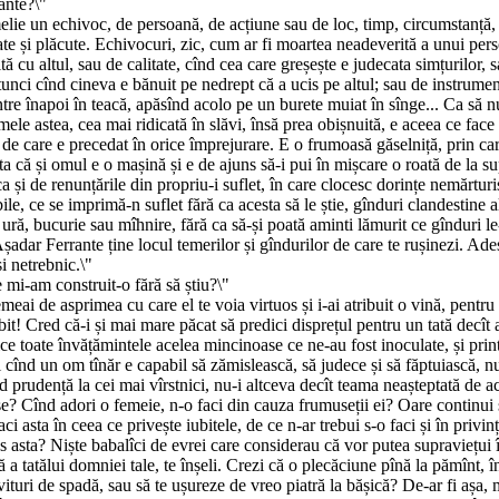
ante?\"
elie un echivoc, de persoană, de acțiune sau de loc, timp, circumstanță,
tate și plăcute. Echivocuri, zic, cum ar fi moartea neadeverită a unui per
ită cu altul, sau de calitate, cînd cea care greșește e judecata simțurilor
atunci cînd cineva e bănuit pe nedrept că a ucis pe altul; sau de instrum
ntre înapoi în teacă, apăsînd acolo pe un burete muiat în sînge... Ca să n
emele astea, cea mai ridicată în slăvi, însă prea obișnuită, e aceea ce face
u de care e precedat în orice împrejurare. E o frumoasă găselniță, prin ca
 și omul e o mașină și e de ajuns să-i pui în mișcare o roată de la supra
 ca și de renunțările din propriu-i suflet, în care clocesc dorințe nemărtur
e, ce se imprimă-n suflet fără ca acesta să le știe, gînduri clandestine 
 ură, bucurie sau mîhnire, fără ca să-și poată aminti lămurit ce gînduri le
șadar Ferrante ține locul temerilor și gîndurilor de care te rușinezi. Adese
i netrebnic.\"
mi-am construit-o fără să știu?\"
temeai de asprimea cu care el te voia virtuos și i-ai atribuit o vină, pentru
bit! Cred că-i și mai mare păcat să predici disprețul pentru un tată decî
ice toate învățămintele acelea mincinoase ce ne-au fost inoculate, și printr
cînd un om tînăr e capabil să zămislească, să judece și să făptuiască, n
 prudență la cei mai vîrstnici, nu-i altceva decît teama neașteptată de acț
oase? Cînd adori o femeie, n-o faci din cauza frumuseții ei? Oare continui
i asta în ceea ce privește iubitele, de ce n-ar trebui s-o faci și în privi
spus asta? Niște babalîci de evrei care considerau că vor putea supraviețu
ă a tatălui domniei tale, te înșeli. Crezi că o plecăciune pînă la pămînt, î
turi de spadă, sau să te ușureze de vreo piatră la bășică? De-ar fi așa, m