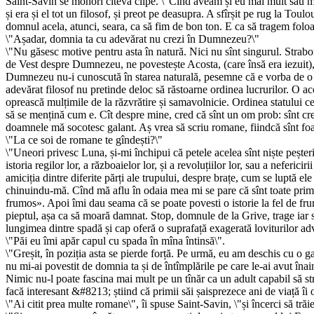
Saint-Savin se mohorî cîteva clipe. \"Cînd aveam și eu mai mult sau ma
și era și el tot un filosof, și preot pe deasupra. A sfîrșit pe rug la Tou
domnul acela, atunci, seara, ca să fim de bon ton. E ca să tragem foloas
\"Așadar, domnia ta cu adevărat nu crezi în Dumnezeu?\"
\"Nu găsesc motive pentru asta în natură. Nici nu sînt singurul. Strabon
de Vest despre Dumnezeu, ne povestește Acosta, (care însă era iezuit), 
Dumnezeu nu-i cunoscută în starea naturală, pesemne că e vorba de o n
adevărat filosof nu pretinde deloc să răstoarne ordinea lucrurilor. O acc
oprească mulțimile de la răzvrătire și samavolnicie. Ordinea statului ce
să se mențină cum e. Cît despre mine, cred că sînt un om prob: sînt credi
doamnele mă socotesc galant. Aș vrea să scriu romane, fiindcă sînt foar
\"La ce soi de romane te gîndești?\"
\"Uneori privesc Luna, și-mi închipui că petele acelea sînt niște peșteri,
istoria regilor lor, a războaielor lor, și a revoluțiilor lor, sau a neferi
amiciția dintre diferite părți ale trupului, despre brațe, cum se luptă 
chinuindu-mă. Cînd mă aflu în odaia mea mi se pare că sînt toate primpr
frumos». Apoi îmi dau seama că se poate povesti o istorie la fel de f
pieptul, așa ca să moară damnat. Stop, domnule de la Grive, trage iar sp
lungimea dintre spadă și cap oferă o suprafață exagerată loviturilor adv
\"Păi eu îmi apăr capul cu spada în mîna întinsă\".
\"Greșit, în poziția asta se pierde forță. Pe urmă, eu am deschis cu o ga
nu mi-ai povestit de domnia ta și de întîmplările pe care le-ai avut înai
Nimic nu-l poate fascina mai mult pe un tînăr ca un adult capabil să str
facă interesant &#8213; știind că primii săi șaisprezece ani de viață îi
\"Ai citit prea multe romane\", îi spuse Saint-Savin, \"și încerci să tr