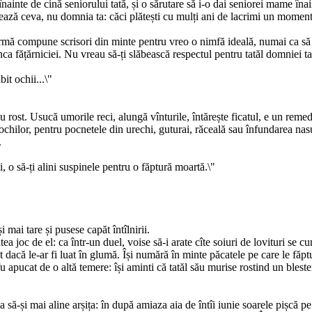
înainte de cină seniorului tată, și o sărutare să i-o dai seniorei mame înai
orează ceva, nu domnia ta: căci plătești cu mulți ani de lacrimi un moment 
 urmă compune scrisori din minte pentru vreo o nimfă ideală, numai ca să
stînca fățărniciei. Nu vreau să-ți slăbească respectul pentru tatăl domniei 
it ochii...\"
eu rost. Usucă umorile reci, alungă vînturile, întărește ficatul, e un reme
hilor, pentru pocnetele din urechi, guturai, răceală sau înfundarea nasulu
.
, o să-ți alini suspinele pentru o făptură moartă.\"
 mai tare și pusese capăt întîlnirii.
tea joc de el: ca într-un duel, voise să-i arate cîte soiuri de lovituri se
at dacă le-ar fi luat în glumă. Își numără în minte păcatele pe care le făptu
 fu apucat de o altă temere: își aminti că tatăl său murise rostind un blest
 să-și mai aline arșița: în după amiaza aia de întîi iunie soarele pișcă 