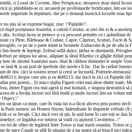
u lentilă, ci Leasă de Cuvinte, Idee Perspicace, deoarece doar darul Iscus
că și, plimbîndu-se ei, urcaseră pe povîrnișurile fortificației, într-un lo
ele imperiale în depărtare, dar pe o distanță bunicică locurile erau lipsit
 nu știa să se exprime bogat, zise: \"Pajiștile\".
 că după pozițiunea Soarelui, a culorii Cerului, ai orei din zi & a anotimpu
c alta. Același lucru se petrece și cu pescarul primitiv ce-i spăimîntat 
meate cu Plete, Bărboase & Codate, Capre, Căpriori, Scuturi, Facle & Săgea
eroglife, ce pe de o parte trimit la Semnele Zodiacului & pe de alta la Fap
i într-însele & înțelegi: Zefirul suflă dulce, țărîna se dismiardă, Privig
erburi pe stirpea lor alese, alăptate la sînul Rîurilor ce gîlgîie rîzînd pr
i-ș bete de sărutul Austrului suav, rîsul & căldura dimineței le umple Vo
lasă & și-un pod de Iperbole din razele-i îi fac. Dar în curînd Junețea a
 de dor, căci la sosirea iernei și cerul se încruntă, Poienele-ntristează s
rea &#8213; despre care știu și eu &#8213; dar dacă tu zici că Pajiștile r
flat prin poieni... Și asta-i slujba Figurii celei mai alese dintre toate, 
ora, dintre Figuri cea mai ageră și mai hoinară, e singura destoinică să
aceea de a învăța lucruri noi fără trudă și multe lucruri într-un volum mi
r Object.\"
ntru un țăran ca mine, care în viața lui n-a făcut altceva prin poieni decît
e la Paris numesc un Honest Huom, îndemînatic în disputele verbale cît și 
rtă ce se învață. Căci dacă vrei să știi, în astă lume în care toți se dau
totelice, ce îngădui-vor tuturor să vadă cu ajutorul Cuvintelor...\"
a rol de ofițer de legătură între Toiras și mai marii orașului. Toiras se p
n timp de pace Casale se află în situația de a nu putea să-și treacă nici m