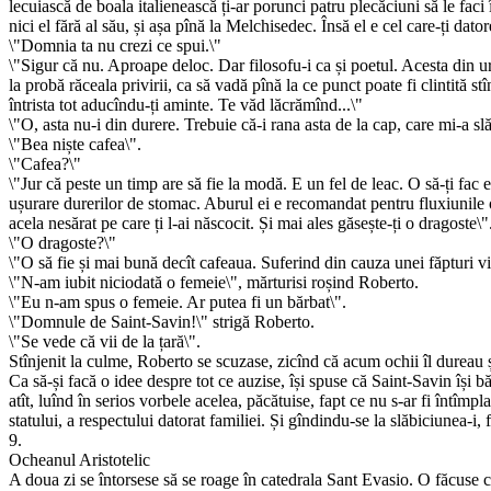
lecuiască de boala italienească ți-ar porunci patru plecăciuni să le faci 
nici el fără al său, și așa pînă la Melchisedec. Însă el e cel care-ți dat
\"Domnia ta nu crezi ce spui.\"
\"Sigur că nu. Aproape deloc. Dar filosofu-i ca și poetul. Acesta din
la probă răceala privirii, ca să vadă pînă la ce punct poate fi clintită 
întrista tot aducîndu-ți aminte. Te văd lăcrămînd...\"
\"O, asta nu-i din durere. Trebuie că-i rana asta de la cap, care mi-a slăb
\"Bea niște cafea\".
\"Cafea?\"
\"Jur că peste un timp are să fie la modă. E un fel de leac. O să-ți fac 
ușurare durerilor de stomac. Aburul ei e recomandat pentru fluxiunile oc
acela nesărat pe care ți l-ai născocit. Și mai ales găsește-ți o dragoste\"
\"O dragoste?\"
\"O să fie și mai bună decît cafeaua. Suferind din cauza unei făpturi vii
\"N-am iubit niciodată o femeie\", mărturisi roșind Roberto.
\"Eu n-am spus o femeie. Ar putea fi un bărbat\".
\"Domnule de Saint-Savin!\" strigă Roberto.
\"Se vede că vii de la țară\".
Stînjenit la culme, Roberto se scuzase, zicînd că acum ochii îl dureau și
Ca să-și facă o idee despre tot ce auzise, își spuse că Saint-Savin își bă
atît, luînd în serios vorbele acelea, păcătuise, fapt ce nu s-ar fi întîmpl
statului, a respectului datorat familiei. Și gîndindu-se la slăbiciunea-i,
9.
Ocheanul Aristotelic
A doua zi se întorsese să se roage în catedrala Sant Evasio. O făcuse ca