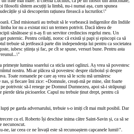
n frate mai mare. Îl chema Lucilius, ca pe un filosof din antichitate,
 noi filosofii sîntem ascuțiți la limbă, nu-i numai așa, cum spunea
decățile și să descoperim rațiunea firească a lucrurilor.\"
oară. Cînd misionarii au trebuit să le vorbească indigenilor din Indiile
limba lor nu a existat nici un termen potrivit. Dacă ideea de
ipii sănătoase și n-aș fi un servitor credincios regelui meu. Un
et puternic. Pentru ceilalți, noroc că există și papi și episcopi ca să
tul trebuie să jertfească parte din independența lui pentru ca societatea
ste, iubesc știința și fac, pe cît se spune, versuri bune. Pentru asta
reunul...\"
area primește lumina soarelui ca sticla unei oglinzi. Aș vrea să povestesc
e Pămîntul nostru. Mi-ar plăcea să povestesc despre războiul și despre
ăduva. Toate romanele pe care aș vrea să le scriu mă urmăresc
 nas, și fiecare îmi zice: «Domnule, creați-mă pe mine, sînt foarte
gi pe potrivnic să-l renege pe Domnul Dumnezeu, apoi să-i străpungi
 pierde tăria picioarelor. Capul nu trebuie ținut drept, pentru că
lupți pe garda adversarului, trebuie s-o imiți cît mai mult posibil. Dar
trecere cu el. Roberto își deschise inima către Saint-Savin și, ca să se
ele necunoscut.
ndu-ne, iar ceea ce ne învață este să recunoaștem capcanele lumii\".