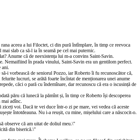
rana aceea a lui Filoctet, ci din pură întîmplare, în timp ce reevoca
l mai slab ca să-l ia în seamă pe cel mai puternic.
împlat? Anume că de neexistența lui m-a convins Saint-Savin.
ne. Nemaifiind în prada vinului, Saint-Savin era un gentilom perfect.
 ani.
se să-i vorbească de seniorul Pozzo, iar Roberto îi fu recunoscător că,
ebă felurite lucruri, se arătă foarte încîntat de menționarea unei anume
se repede, căci o pară cu îndemînare, dar recunoscu că era o iscusință de
deodată păru că lunecă la pămînt și, în timp ce Roberto își descoperea
s mai adînc.
 ziceți voi. Dacă te vei duce într-o zi pe mare, vei vedea că aceste
eușește întotdeauna. Nu i-a reușit, cu mine, mișelului care a născocit-o.
 să observe că am uitat de doliul meu.\"
cită din biserică.\"