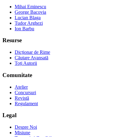
Mihai Eminescu
George Bacovia
Lucian Blaga
Tudor Arghezi
Ion Barbu
Resurse
Dicționar de Rime
Căutare Avansată
Toți Autorii
Comunitate
Atelier
Concursuri
Revistă
Regulament
Legal
Despre Noi
Misiune