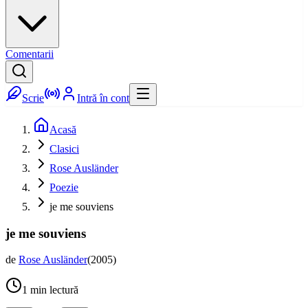
Comentarii
Scrie
Intră în cont
Acasă
Clasici
Rose Ausländer
Poezie
je me souviens
je me souviens
de
Rose Ausländer
(
2005
)
1
min lectură