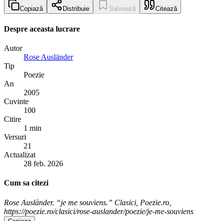
Copiază
Distribuie
Salvează
Citează
Despre aceasta lucrare
Autor
Rose Ausländer
Tip
Poezie
An
2005
Cuvinte
100
Citire
1 min
Versuri
21
Actualizat
28 feb. 2026
Cum sa citezi
Rose Ausländer. “je me souviens.” Clasici, Poezie.ro,
https://poezie.ro/clasici/rose-auslander/poezie/je-me-souviens