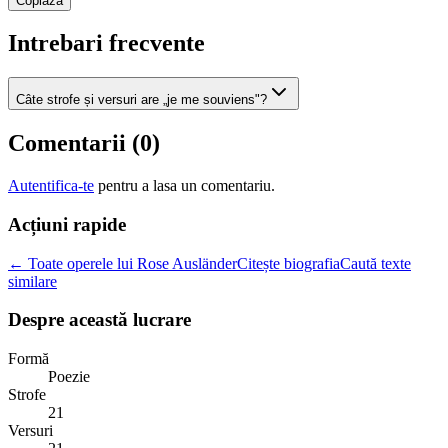
Copiaza
Intrebari frecvente
Câte strofe și versuri are „je me souviens"?
Comentarii (
0
)
Autentifica-te
pentru a lasa un comentariu.
Acțiuni rapide
← Toate operele lui Rose Ausländer
Citește biografia
Caută texte
similare
Despre această lucrare
Formă
Poezie
Strofe
21
Versuri