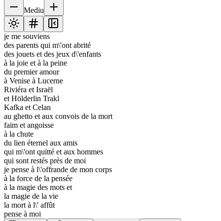
Mediu
je me souviens
des parents qui m\'ont abrité
des jouets et des jeux d\'enfants
à la joie et à la peine
du premier amour
à Venise à Lucerne
Riviéra et Israël
et Hölderlin Trakl
Kafka et Celan
au ghetto et aux convois de la mort
faim et angoisse
à la chute
du lien éternel aux amis
qui m\'ont quitté et aux hommes
qui sont restés près de moi
je pense à l\'offrande de mon corps
à la force de la pensée
à la magie des mots et
la magie de la vie
la mort à l\' affût
pense à moi