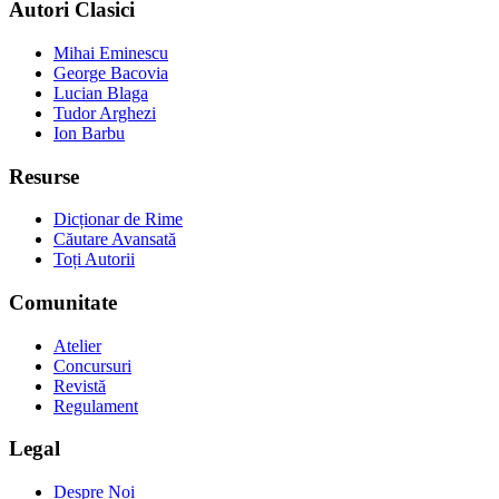
Autori Clasici
Mihai Eminescu
George Bacovia
Lucian Blaga
Tudor Arghezi
Ion Barbu
Resurse
Dicționar de Rime
Căutare Avansată
Toți Autorii
Comunitate
Atelier
Concursuri
Revistă
Regulament
Legal
Despre Noi