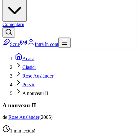
Comentarii
Scrie
Intră în cont
Acasă
Clasici
Rose Ausländer
Poezie
A nouveau II
A nouveau II
de
Rose Ausländer
(
2005
)
1
min lectură