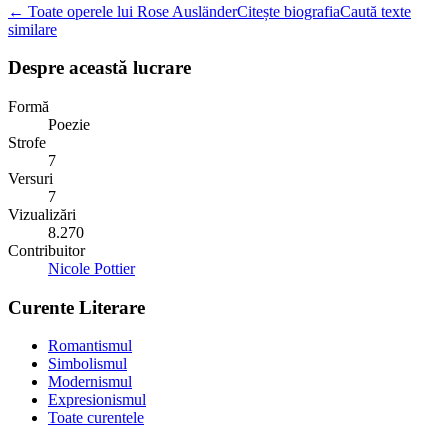
← Toate operele lui Rose Ausländer
Citește biografia
Caută texte
similare
Despre această lucrare
Formă
Poezie
Strofe
7
Versuri
7
Vizualizări
8.270
Contribuitor
Nicole Pottier
Curente Literare
Romantismul
Simbolismul
Modernismul
Expresionismul
Toate curentele