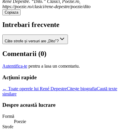
René Depestre. “Dito.” Clasici, Poezie.ro,
https://poezie.ro/clasici/rene-depestre/poezie/dito
Copiaza
Intrebari frecvente
Câte strofe și versuri are „Dito"?
Comentarii (
0
)
Autentifica-te
pentru a lasa un comentariu.
Acțiuni rapide
← Toate operele lui René Depestre
Citește biografia
Caută texte
similare
Despre această lucrare
Formă
Poezie
Strofe