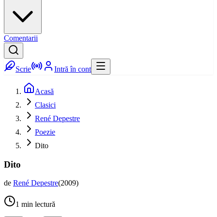
Comentarii
Scrie
Intră în cont
Acasă
Clasici
René Depestre
Poezie
Dito
Dito
de
René Depestre
(
2009
)
1
min lectură