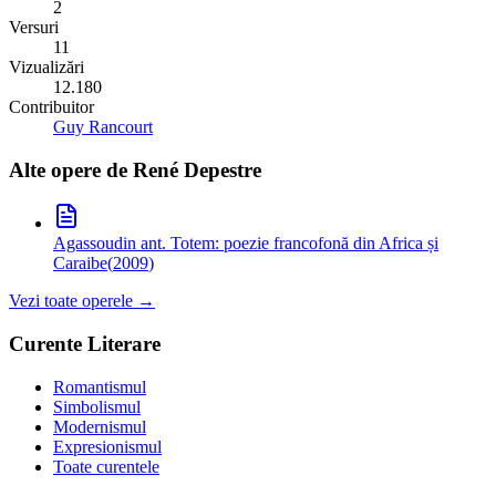
2
Versuri
11
Vizualizări
12.180
Contribuitor
Guy Rancourt
Alte opere de
René Depestre
Agassou
din ant. Totem: poezie francofonă din Africa și
Caraibe
(
2009
)
Vezi toate operele →
Curente Literare
Romantismul
Simbolismul
Modernismul
Expresionismul
Toate curentele