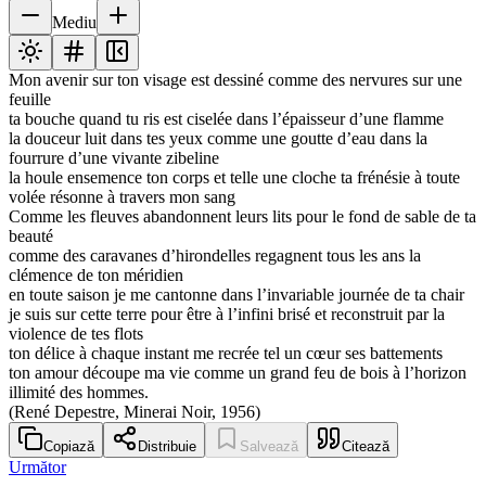
Mediu
Mon avenir sur ton visage est dessiné comme des nervures sur une
feuille
ta bouche quand tu ris est ciselée dans l’épaisseur d’une flamme
la douceur luit dans tes yeux comme une goutte d’eau dans la
fourrure d’une vivante zibeline
la houle ensemence ton corps et telle une cloche ta frénésie à toute
volée résonne à travers mon sang
Comme les fleuves abandonnent leurs lits pour le fond de sable de ta
beauté
comme des caravanes d’hirondelles regagnent tous les ans la
clémence de ton méridien
en toute saison je me cantonne dans l’invariable journée de ta chair
je suis sur cette terre pour être à l’infini brisé et reconstruit par la
violence de tes flots
ton délice à chaque instant me recrée tel un cœur ses battements
ton amour découpe ma vie comme un grand feu de bois à l’horizon
illimité des hommes.
(René Depestre, Minerai Noir, 1956)
Copiază
Distribuie
Salvează
Citează
Următor