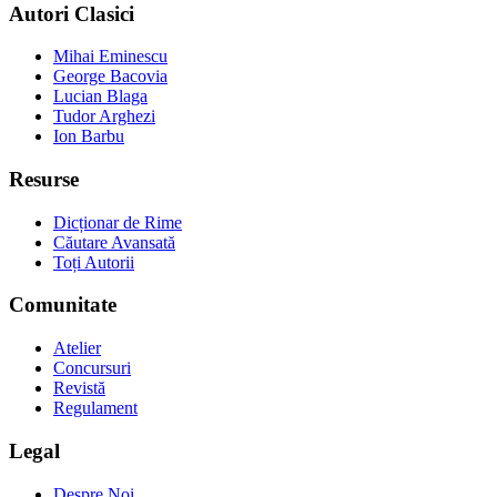
Autori Clasici
Mihai Eminescu
George Bacovia
Lucian Blaga
Tudor Arghezi
Ion Barbu
Resurse
Dicționar de Rime
Căutare Avansată
Toți Autorii
Comunitate
Atelier
Concursuri
Revistă
Regulament
Legal
Despre Noi