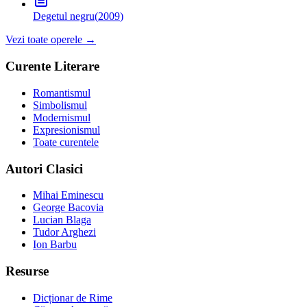
Degetul negru
(
2009
)
Vezi toate operele →
Curente Literare
Romantismul
Simbolismul
Modernismul
Expresionismul
Toate curentele
Autori Clasici
Mihai Eminescu
George Bacovia
Lucian Blaga
Tudor Arghezi
Ion Barbu
Resurse
Dicționar de Rime