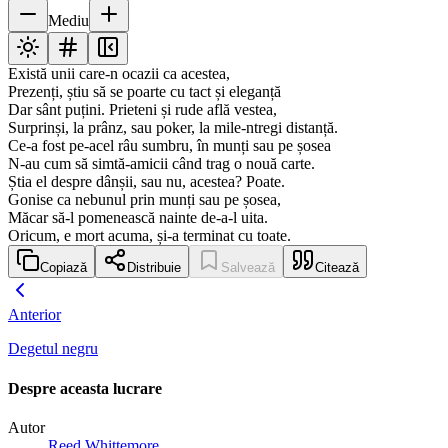
Mediu
Există unii care-n ocazii ca acestea,
Prezenți, știu să se poarte cu tact și eleganță
Dar sânt puțini. Prieteni și rude află vestea,
Surprinși, la prânz, sau poker, la mile-ntregi distanță.
Ce-a fost pe-acel râu sumbru, în munți sau pe șosea
N-au cum să simtă-amicii când trag o nouă carte.
Știa el despre dânșii, sau nu, acestea? Poate.
Gonise ca nebunul prin munți sau pe șosea,
Măcar să-l pomenească nainte de-a-l uita.
Oricum, e mort acuma, și-a terminat cu toate.
Copiază
Distribuie
Salvează
Citează
Anterior
Degetul negru
Despre aceasta lucrare
Autor
Reed Whittemore