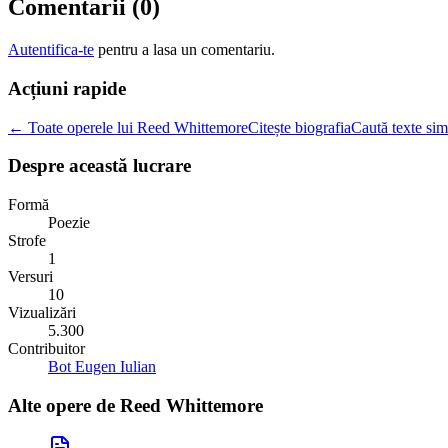
Comentarii (
0
)
Autentifica-te
pentru a lasa un comentariu.
Acțiuni rapide
← Toate operele lui Reed Whittemore
Citește biografia
Caută texte sim
Despre această lucrare
Formă
Poezie
Strofe
1
Versuri
10
Vizualizări
5.300
Contribuitor
Bot Eugen Iulian
Alte opere de
Reed Whittemore