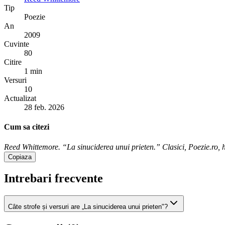
Tip
Poezie
An
2009
Cuvinte
80
Citire
1 min
Versuri
10
Actualizat
28 feb. 2026
Cum sa citezi
Reed Whittemore. “La sinuciderea unui prieten.” Clasici, Poezie.ro, ht
Copiaza
Intrebari frecvente
Câte strofe și versuri are „La sinuciderea unui prieten"?