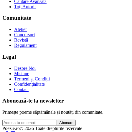
Căutare Avansată
Toți Autorii
Comunitate
Atelier
Concursuri
Revistă
Regulament
Legal
Despre Noi
Misiune
Termeni și Condiții
Confidențialitate
Contact
Abonează-te la newsletter
Primește poeme săptămânale și noutăți din comunitate.
Abonare
Poezie
.ro
© 2026 Toate drepturile rezervate