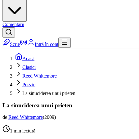
Comentarii
Scrie
Intră în cont
Acasă
Clasici
Reed Whittemore
Poezie
La sinuciderea unui prieten
La sinuciderea unui prieten
de
Reed Whittemore
(
2009
)
1
min lectură