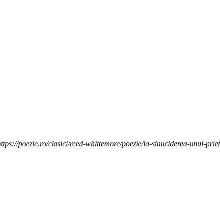
tps://poezie.ro/clasici/reed-whittemore/poezie/la-sinuciderea-unui-prie