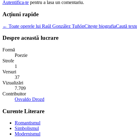
Autentifica-te
pentru a lasa un comentariu.
Acțiuni rapide
← Toate operele lui Raúl González Tuñón
Citește biografia
Caută texte
Despre această lucrare
Formă
Poezie
Strofe
1
Versuri
37
Vizualizări
7.709
Contribuitor
Osvaldo Drozd
Curente Literare
Romantismul
Simbolismul
Modernismul