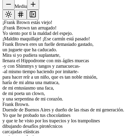
Mediu
¡Frank Brown estás viejo!
¡Frank Brown tan arrugado!
Yo siento por ti la maldad del espejo.
¡Maldito maquillaje! ¡Ese carmín está pasado!
Frank Brown eres un fuelle demasiado gastado,
un juguete que ha caducado.
Mira si yo pudiera suplantarte,
llenara el Hippodrome con mis ágiles muecas
-y con Shimmys y tangos y zamacuecas-
-al mismo tiempo haciendo por imitarte-
para hacer reír a un niño, que es tan noble misión,
haría de mi alma una matraca,
de mi entusiasmo una faca,
de mi poeta un clown,
y una serpentina de mi corazón.
Frank Brown.
Duende de Buenos Aires y dueño de las risas de mi generación.
Yo que he probado tus chocolatines
y que te he visto por los trapecios y los trampolines
dibujando desafíos pirotécnicos
carcajadas elásticas