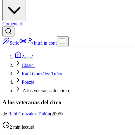
Comentarii
Scrie
Intră în cont
Acasă
Clasici
Raúl González Tuñón
Poezie
A los veteranas del circo
A los veteranas del circo
de
Raúl González Tuñón
(
2005
)
2
min lectură