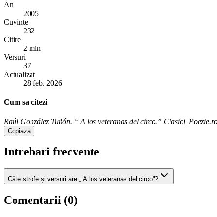
An
2005
Cuvinte
232
Citire
2 min
Versuri
37
Actualizat
28 feb. 2026
Cum sa citezi
Raúl González Tuñón. “ A los veteranas del circo.” Clasici, Poezie.ro,
Copiaza
Intrebari frecvente
Câte strofe și versuri are „ A los veteranas del circo"?
Comentarii (
0
)