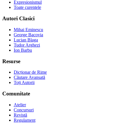
Expresionismul
Toate curentele
Autori Clasici
Mihai Eminescu
George Bacovia
Lucian Blaga
Tudor Arghezi
Ion Barbu
Resurse
Dicționar de Rime
Căutare Avansată
Toți Autorii
Comunitate
Atelier
Concursuri
Revistă
Regulament