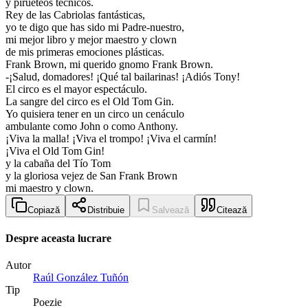
y pirueteos técnicos.
Rey de las Cabriolas fantásticas,
yo te digo que has sido mi Padre-nuestro,
mi mejor libro y mejor maestro y clown
de mis primeras emociones plásticas.
Frank Brown, mi querido gnomo Frank Brown.
-¡Salud, domadores! ¡Qué tal bailarinas! ¡Adiós Tony!
El circo es el mayor espectáculo.
La sangre del circo es el Old Tom Gin.
Yo quisiera tener en un circo un cenáculo
ambulante como John o como Anthony.
¡Viva la malla! ¡Viva el trompo! ¡Viva el carmín!
¡Viva el Old Tom Gin!
y la cabaña del Tío Tom
y la gloriosa vejez de San Frank Brown
mi maestro y clown.
Copiază
Distribuie
Salvează
Citează
Despre aceasta lucrare
Autor
Raúl González Tuñón
Tip
Poezie