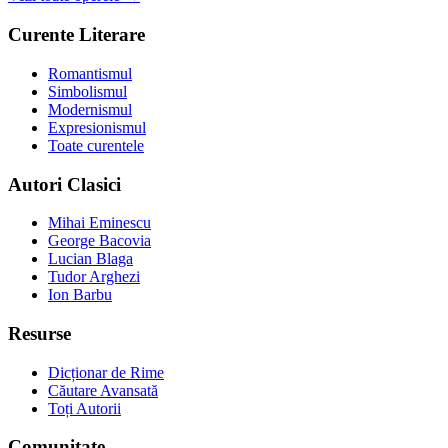
Curente Literare
Romantismul
Simbolismul
Modernismul
Expresionismul
Toate curentele
Autori Clasici
Mihai Eminescu
George Bacovia
Lucian Blaga
Tudor Arghezi
Ion Barbu
Resurse
Dicționar de Rime
Căutare Avansată
Toți Autorii
Comunitate