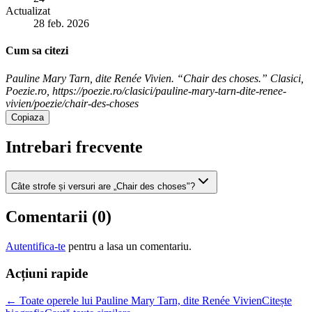
Actualizat
28 feb. 2026
Cum sa citezi
Pauline Mary Tarn, dite Renée Vivien. “Chair des choses.” Clasici,
Poezie.ro, https://poezie.ro/clasici/pauline-mary-tarn-dite-renee-
vivien/poezie/chair-des-choses
Copiaza
Intrebari frecvente
Câte strofe și versuri are „Chair des choses"?
Comentarii (
0
)
Autentifica-te
pentru a lasa un comentariu.
Acțiuni rapide
← Toate operele lui Pauline Mary Tarn, dite Renée Vivien
Citește