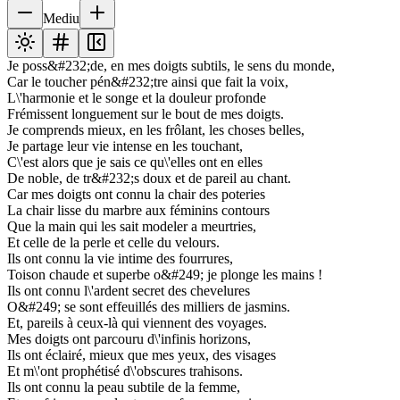
Mediu
Je poss&#232;de, en mes doigts subtils, le sens du monde,
Car le toucher pén&#232;tre ainsi que fait la voix,
L\'harmonie et le songe et la douleur profonde
Frémissent longuement sur le bout de mes doigts.
Je comprends mieux, en les frôlant, les choses belles,
Je partage leur vie intense en les touchant,
C\'est alors que je sais ce qu\'elles ont en elles
De noble, de tr&#232;s doux et de pareil au chant.
Car mes doigts ont connu la chair des poteries
La chair lisse du marbre aux féminins contours
Que la main qui les sait modeler a meurtries,
Et celle de la perle et celle du velours.
Ils ont connu la vie intime des fourrures,
Toison chaude et superbe o&#249; je plonge les mains !
Ils ont connu l\'ardent secret des chevelures
O&#249; se sont effeuillés des milliers de jasmins.
Et, pareils à ceux-là qui viennent des voyages.
Mes doigts ont parcouru d\'infinis horizons,
Ils ont éclairé, mieux que mes yeux, des visages
Et m\'ont prophétisé d\'obscures trahisons.
Ils ont connu la peau subtile de la femme,