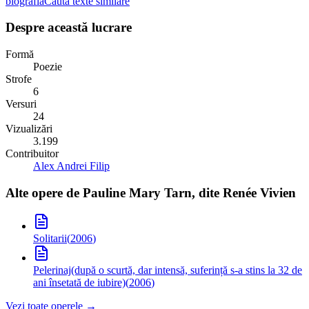
biografia
Caută texte similare
Despre această lucrare
Formă
Poezie
Strofe
6
Versuri
24
Vizualizări
3.199
Contribuitor
Alex Andrei Filip
Alte opere de
Pauline Mary Tarn, dite Renée Vivien
Solitarii
(
2006
)
Pelerinaj
(după o scurtă, dar intensă, suferință s-a stins la 32 de
ani însetată de iubire)
(
2006
)
Vezi toate operele →