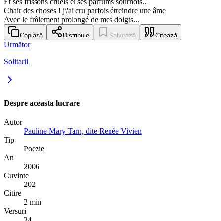
Et ses frissons cruels et ses parfums sournois...
Chair des choses ! j\'ai cru parfois étreindre une âme
Avec le frôlement prolongé de mes doigts...
Copiază
Distribuie
Salvează
Citează
Următor
Solitarii
Despre aceasta lucrare
Autor
Pauline Mary Tarn, dite Renée Vivien
Tip
Poezie
An
2006
Cuvinte
202
Citire
2 min
Versuri
24