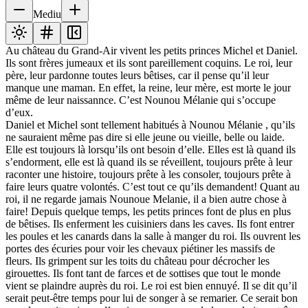
Mediu
Au château du Grand-Air vivent les petits princes Michel et Daniel.
Ils sont frères jumeaux et ils sont pareillement coquins. Le roi, leur
père, leur pardonne toutes leurs bêtises, car il pense qu’il leur
manque une maman. En effet, la reine, leur mère, est morte le jour
même de leur naissannce. C’est Nounou Mélanie qui s’occupe
d’eux.
Daniel et Michel sont tellement habitués à Nounou Mélanie , qu’ils
ne sauraient même pas dire si elle jeune ou vieille, belle ou laide.
Elle est toujours là lorsqu’ils ont besoin d’elle. Elles est là quand ils
s’endorment, elle est là quand ils se réveillent, toujours prête à leur
raconter une histoire, toujours prête à les consoler, toujours prête à
faire leurs quatre volontés. C’est tout ce qu’ils demandent! Quant au
roi, il ne regarde jamais Nounoue Melanie, il a bien autre chose à
faire! Depuis quelque temps, les petits princes font de plus en plus
de bêtises. Ils enferment les cuisiniers dans les caves. Ils font entrer
les poules et les canards dans la salle à manger du roi. Ils ouvrent les
portes des écuries pour voir les chevaux piétiner les massifs de
fleurs. Ils grimpent sur les toits du château pour décrocher les
girouettes. Ils font tant de farces et de sottises que tout le monde
vient se plaindre auprès du roi. Le roi est bien ennuyé. Il se dit qu’il
serait peut-être temps pour lui de songer à se remarier. Ce serait bon