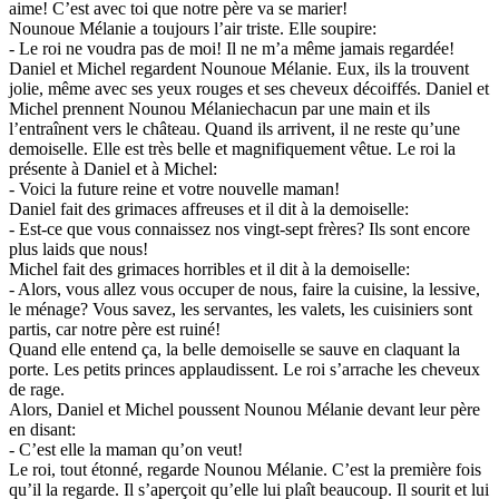
aime! C’est avec toi que notre père va se marier!
Nounoue Mélanie a toujours l’air triste. Elle soupire:
- Le roi ne voudra pas de moi! Il ne m’a même jamais regardée!
Daniel et Michel regardent Nounoue Mélanie. Eux, ils la trouvent
jolie, même avec ses yeux rouges et ses cheveux décoiffés. Daniel et
Michel prennent Nounou Mélaniechacun par une main et ils
l’entraînent vers le château. Quand ils arrivent, il ne reste qu’une
demoiselle. Elle est très belle et magnifiquement vêtue. Le roi la
présente à Daniel et à Michel:
- Voici la future reine et votre nouvelle maman!
Daniel fait des grimaces affreuses et il dit à la demoiselle:
- Est-ce que vous connaissez nos vingt-sept frères? Ils sont encore
plus laids que nous!
Michel fait des grimaces horribles et il dit à la demoiselle:
- Alors, vous allez vous occuper de nous, faire la cuisine, la lessive,
le ménage? Vous savez, les servantes, les valets, les cuisiniers sont
partis, car notre père est ruiné!
Quand elle entend ça, la belle demoiselle se sauve en claquant la
porte. Les petits princes applaudissent. Le roi s’arrache les cheveux
de rage.
Alors, Daniel et Michel poussent Nounou Mélanie devant leur père
en disant:
- C’est elle la maman qu’on veut!
Le roi, tout étonné, regarde Nounou Mélanie. C’est la première fois
qu’il la regarde. Il s’aperçoit qu’elle lui plaît beaucoup. Il sourit et lui