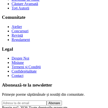
Căutare Avansată
Toți Autorii
Comunitate
Atelier
Concursuri
Revistă
Regulament
Legal
Despre Noi
Misiune
Termeni și Condiții
Confidențialitate
Contact
Abonează-te la newsletter
Primește poeme săptămânale și noutăți din comunitate.
Abonare
Poezie
.ro
© 2026 Toate drepturile rezervate