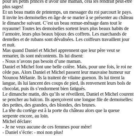
pour les petits princes d’avoir une maman, cela les rendrait peut-être
plus sages!
Et un beau matin de printemps, un messager du roi parcourt le pays.
Il invite les demoiselles en âge de se marier à se présenter au château
le dimanche suivant. C’est un beau remue-ménage dans tout le
royaume! Toutes les demoiselles sortent leurs plus beaux habits de
l’armoire, leurs plus beaux bijoux des coffrets. Les marchands de
dentelles et de rubans sont dévalisées. Les coiffeurs travaillent jour
et nuit.
Mas quand Daniel et Michel apprennent que leur père veut se
remarier, ils sont mécontents. Ils lui disent:
- Nous n’avons pas besoin d’une maman.
Daniel et Michel font une belle colère. Mais, pour une fois, le roi ne
cède pas. Alors Daniel et Michel passent leur mauvaise humeur sur
Nounou Mélanie. Ils la traitent de vilaine guenon. Ils lui tirent la
langue, ils lui lancent des coups de pied, ils renversent leurs bols de
chocolat, puis ils s’endorment bien fatigués.
Le dimanche matin, dès qu’ils se réveillent, Daniel et Michel courent
se pencher au balcon. Ils aperçoivent une longue file de demoiselles:
des petites, des grandes, des blondes, des brunes.
La tête du cortège est à la porte du château alors que la queue
serpente encore, au loin.
Michel déclare:
- Je ne veux aucune de ces femmes pour mère!
- Daniel s’écrie: - moi non plus!