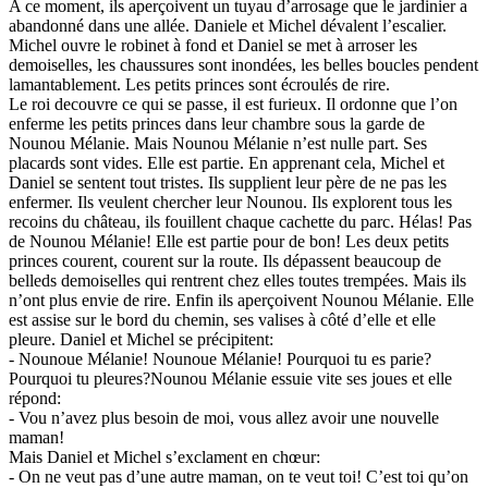
A ce moment, ils aperçoivent un tuyau d’arrosage que le jardinier a
abandonné dans une allée. Daniele et Michel dévalent l’escalier.
Michel ouvre le robinet à fond et Daniel se met à arroser les
demoiselles, les chaussures sont inondées, les belles boucles pendent
lamantablement. Les petits princes sont écroulés de rire.
Le roi decouvre ce qui se passe, il est furieux. Il ordonne que l’on
enferme les petits princes dans leur chambre sous la garde de
Nounou Mélanie. Mais Nounou Mélanie n’est nulle part. Ses
placards sont vides. Elle est partie. En apprenant cela, Michel et
Daniel se sentent tout tristes. Ils supplient leur père de ne pas les
enfermer. Ils veulent chercher leur Nounou. Ils explorent tous les
recoins du château, ils fouillent chaque cachette du parc. Hélas! Pas
de Nounou Mélanie! Elle est partie pour de bon! Les deux petits
princes courent, courent sur la route. Ils dépassent beaucoup de
belleds demoiselles qui rentrent chez elles toutes trempées. Mais ils
n’ont plus envie de rire. Enfin ils aperçoivent Nounou Mélanie. Elle
est assise sur le bord du chemin, ses valises à côté d’elle et elle
pleure. Daniel et Michel se précipitent:
- Nounoue Mélanie! Nounoue Mélanie! Pourquoi tu es parie?
Pourquoi tu pleures?Nounou Mélanie essuie vite ses joues et elle
répond:
- Vou n’avez plus besoin de moi, vous allez avoir une nouvelle
maman!
Mais Daniel et Michel s’exclament en chœur:
- On ne veut pas d’une autre maman, on te veut toi! C’est toi qu’on