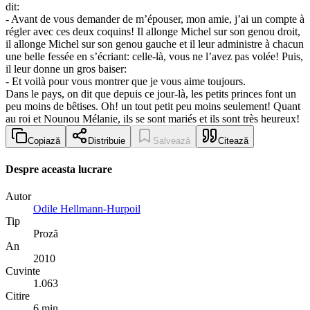
dit:
- Avant de vous demander de m’épouser, mon amie, j’ai un compte à
régler avec ces deux coquins! Il allonge Michel sur son genou droit,
il allonge Michel sur son genou gauche et il leur administre à chacun
une belle fessée en s’écriant: celle-là, vous ne l’avez pas volée! Puis,
il leur donne un gros baiser:
- Et voilà pour vous montrer que je vous aime toujours.
Dans le pays, on dit que depuis ce jour-là, les petits princes font un
peu moins de bêtises. Oh! un tout petit peu moins seulement! Quant
au roi et Nounou Mélanie, ils se sont mariés et ils sont très heureux!
Copiază
Distribuie
Salvează
Citează
Despre aceasta lucrare
Autor
Odile Hellmann-Hurpoil
Tip
Proză
An
2010
Cuvinte
1.063
Citire
6 min