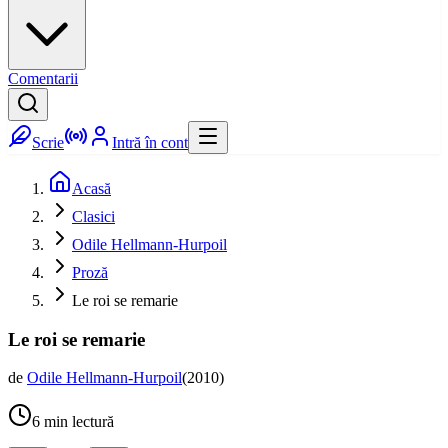
Comentarii
Scrie
Intră în cont
Acasă
Clasici
Odile Hellmann-Hurpoil
Proză
Le roi se remarie
Le roi se remarie
de
Odile Hellmann-Hurpoil
(
2010
)
6
min lectură