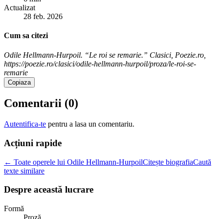
Actualizat
28 feb. 2026
Cum sa citezi
Odile Hellmann-Hurpoil. “Le roi se remarie.” Clasici, Poezie.ro,
https://poezie.ro/clasici/odile-hellmann-hurpoil/proza/le-roi-se-
remarie
Copiaza
Comentarii (
0
)
Autentifica-te
pentru a lasa un comentariu.
Acțiuni rapide
← Toate operele lui Odile Hellmann-Hurpoil
Citește biografia
Caută
texte similare
Despre această lucrare
Formă
Proză