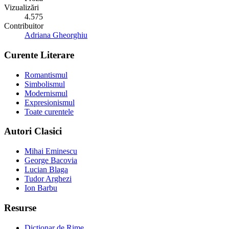
Vizualizări
4.575
Contribuitor
Adriana Gheorghiu
Curente Literare
Romantismul
Simbolismul
Modernismul
Expresionismul
Toate curentele
Autori Clasici
Mihai Eminescu
George Bacovia
Lucian Blaga
Tudor Arghezi
Ion Barbu
Resurse
Dicționar de Rime