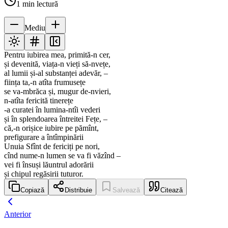
1
min lectură
Mediu
Pentru iubirea mea, primită-n cer,
și devenită, viața-n vieți să-nvețe,
al lumii și-al substanței adevăr, –
ființa ta,-n atîta frumusețe
se va-mbrăca și, mugur de-nvieri,
n-atîta fericită tinerețe
-a curatei în lumina-ntîi vederi
și în splendoarea întreitei Fețe, –
că,-n orișice iubire pe pămînt,
prefigurare a întîmpinării
Unuia Sfînt de fericiți pe nori,
cînd nume-n lumen se va fi văzînd –
vei fi însuși lăuntrul adorării
și chipul regăsirii tuturor.
Copiază
Distribuie
Salvează
Citează
Anterior