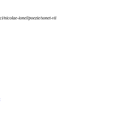
ci/nicolae-ionel/poezie/sonet-vii
e