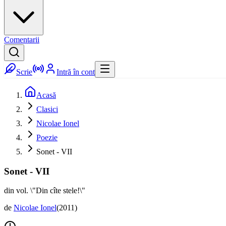
Comentarii
Scrie
Intră în cont
Acasă
Clasici
Nicolae Ionel
Poezie
Sonet - VII
Sonet - VII
din vol. \"Din cîte stele!\"
de
Nicolae Ionel
(
2011
)