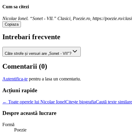
Cum sa citezi
Nicolae Ionel. “Sonet - VII.” Clasici, Poezie.ro, https://poezie.ro/clasi
Copiaza
Intrebari frecvente
Câte strofe și versuri are „Sonet - VII"?
Comentarii (
0
)
Autentifica-te
pentru a lasa un comentariu.
Acțiuni rapide
← Toate operele lui Nicolae Ionel
Citește biografia
Caută texte similar
Despre această lucrare
Formă
Poezie