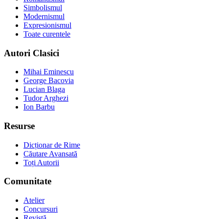
Simbolismul
Modernismul
Expresionismul
Toate curentele
Autori Clasici
Mihai Eminescu
George Bacovia
Lucian Blaga
Tudor Arghezi
Ion Barbu
Resurse
Dicționar de Rime
Căutare Avansată
Toți Autorii
Comunitate
Atelier
Concursuri
Revistă