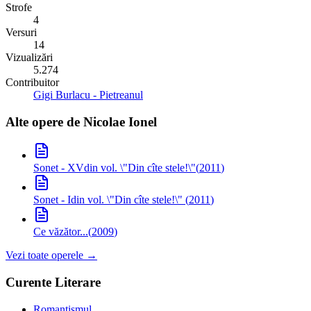
Strofe
4
Versuri
14
Vizualizări
5.274
Contribuitor
Gigi Burlacu - Pietreanul
Alte opere de
Nicolae Ionel
Sonet - XV
din vol. \"Din cîte stele!\"
(
2011
)
Sonet - I
din vol. \"Din cîte stele!\"
(
2011
)
Ce văzător...
(
2009
)
Vezi toate operele →
Curente Literare
Romantismul