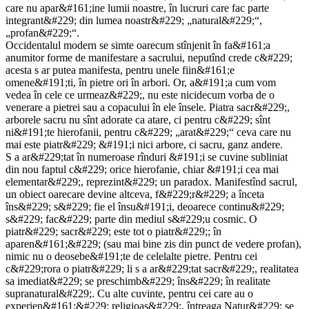
care nu apar&#161;ine lumii noastre, în lucruri care fac parte
integrant&#229; din lumea noastr&#229; „natural&#229;“,
„profan&#229;“.
Occidentalul modern se simte oarecum stînjenit în fa&#161;a
anumitor forme de manifestare a sacrului, neputînd crede c&#229;
acesta s ar putea manifesta, pentru unele fiin&#161;e
omene&#191;ti, în pietre ori în arbori. Or, a&#191;a cum vom
vedea în cele ce urmeaz&#229;, nu este nicidecum vorba de o
venerare a pietrei sau a copacului în ele însele. Piatra sacr&#229;,
arborele sacru nu sînt adorate ca atare, ci pentru c&#229; sînt
ni&#191;te hierofanii, pentru c&#229; „arat&#229;“ ceva care nu
mai este piatr&#229; &#191;i nici arbore, ci sacru, ganz andere.
S a ar&#229;tat în numeroase rînduri &#191;i se cuvine subliniat
din nou faptul c&#229; orice hierofanie, chiar &#191;i cea mai
elementar&#229;, reprezint&#229; un paradox. Manifestînd sacrul,
un obiect oarecare devine altceva, f&#229;r&#229; a înceta
îns&#229; s&#229; fie el însu&#191;i, deoarece continu&#229;
s&#229; fac&#229; parte din mediul s&#229;u cosmic. O
piatr&#229; sacr&#229; este tot o piatr&#229;; în
aparen&#161;&#229; (sau mai bine zis din punct de vedere profan),
nimic nu o deosebe&#191;te de celelalte pietre. Pentru cei
c&#229;rora o piatr&#229; li s a ar&#229;tat sacr&#229;, realitatea
sa imediat&#229; se preschimb&#229; îns&#229; în realitate
supranatural&#229;. Cu alte cuvinte, pentru cei care au o
experien&#161;&#229; religioas&#229;, întreaga Natur&#229; se