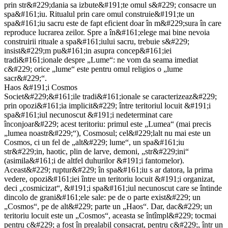
prin str&#229;dania sa izbute&#191;te omul s&#229; consacre un
spa&#161;iu. Ritualul prin care omul construie&#191;te un
spa&#161;iu sacru este de fapt eficient doar în m&#229;sura în care
reproduce lucrarea zeilor. Spre a în&#161;elege mai bine nevoia
construirii rituale a spa&#161;iului sacru, trebuie s&#229;
insist&#229;m pu&#161;in asupra concep&#161;iei
tradi&#161;ionale despre „Lume“: ne vom da seama imediat
c&#229; orice „lume“ este pentru omul religios o „lume
sacr&#229;“.
Haos &#191;i Cosmos
Societ&#229;&#161;ile tradi&#161;ionale se caracterizeaz&#229;
prin opozi&#161;ia implicit&#229; între teritoriul locuit &#191;i
spa&#161;iul necunoscut &#191;i nedeterminat care
înconjoar&#229; acest teritoriu: primul este „Lumea“ (mai precis
„lumea noastr&#229;“), Cosmosul; cel&#229;lalt nu mai este un
Cosmos, ci un fel de „alt&#229; lume“, un spa&#161;iu
str&#229;in, haotic, plin de larve, demoni, „str&#229;ini“
(asimila&#161;i de altfel duhurilor &#191;i fantomelor).
Aceast&#229; ruptur&#229; în spa&#161;iu s ar datora, la prima
vedere, opozi&#161;iei între un teritoriu locuit &#191;i organizat,
deci „cosmicizat“, &#191;i spa&#161;iul necunoscut care se întinde
dincolo de grani&#161;ele sale: pe de o parte exist&#229; un
„Cosmos“, pe de alt&#229; parte un „Haos“. Dar, dac&#229; un
teritoriu locuit este un „Cosmos“, aceasta se întîmpl&#229; tocmai
pentru c&#229; a fost în prealabil consacrat, pentru c&#229;, într un