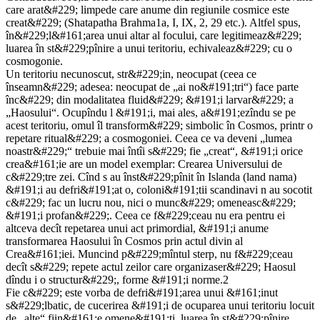
care arat&#229; limpede care anume din regiunile cosmice este
creat&#229; (Shatapatha Brahma1a, I, IX, 2, 29 etc.). Altfel spus,
în&#229;l&#161;area unui altar al focului, care legitimeaz&#229;
luarea în st&#229;pînire a unui teritoriu, echivaleaz&#229; cu o
cosmogonie.
Un teritoriu necunoscut, str&#229;in, neocupat (ceea ce
înseamn&#229; adesea: neocupat de „ai no&#191;tri“) face parte
înc&#229; din modalitatea fluid&#229; &#191;i larvar&#229; a
„Haosului“. Ocupîndu l &#191;i, mai ales, a&#191;ezîndu se pe
acest teritoriu, omul îl transform&#229; simbolic în Cosmos, printr o
repetare ritual&#229; a cosmogoniei. Ceea ce va deveni „lumea
noastr&#229;“ trebuie mai întîi s&#229; fie „creat“, &#191;i orice
crea&#161;ie are un model exemplar: Crearea Universului de
c&#229;tre zei. Cînd s au înst&#229;pînit în Islanda (land nama)
&#191;i au defri&#191;at o, coloni&#191;tii scandinavi n au socotit
c&#229; fac un lucru nou, nici o munc&#229; omeneasc&#229;
&#191;i profan&#229;. Ceea ce f&#229;ceau nu era pentru ei
altceva decît repetarea unui act primordial, &#191;i anume
transformarea Haosului în Cosmos prin actul divin al
Crea&#161;iei. Muncind p&#229;mîntul sterp, nu f&#229;ceau
decît s&#229; repete actul zeilor care organizaser&#229; Haosul
dîndu i o structur&#229;, forme &#191;i norme.2
Fie c&#229; este vorba de defri&#191;area unui &#161;inut
s&#229;lbatic, de cucerirea &#191;i de ocuparea unui teritoriu locuit
de „alte“ fiin&#161;e omene&#191;ti, luarea în st&#229;pînire