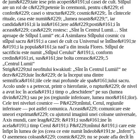
de jum&#229;tate iese prin acoperi&#191;ul casei de cult. Stîlpul
are un rol de c&#229;petenie în ceremonii, pentru c&#229; el
confer&#229; casei o structur&#229; cosmic&#229;. În cîntecele
rituale, casa este numit&#229; „lumea noastr&#229;“, iar
candida&#161;ii la ini&#161;iere ad&#229;posti&#161;i în
aceast&#229; cas&#229; rostesc: „Sînt în Centrul Lumii… Sînt
aproape de Stîlpul Lumii“ etc.4 Asimilarea Stîlpului cosmic cu
stîlpul sacru &#191;i a casei de cult cu Universul se întîlne&#191;te
&#191;i la popula&#161;ia nad’a din insula Flores. Stîlpul de
sacrificiu este numit „Stîlpul Cerului“ &#191;i, conform
credin&#161;ei, sus&#161;ine bolta cereasc&#229;.5
„Centrul Lumii“
Strig&#229;tul neofitului kwakiutl: „Sînt în Centrul Lumii!“ ne
dezv&#229;luie înc&#229; de la început una dintre
semnifica&#161;iile cele mai profunde ale spa&#161;iului sacru.
Acolo unde s a petrecut, printr o hierofanie, o ruptur&#229; de nivel
a avut loc în acela&#191;i timp o „deschidere“ pe sus (lumea
divin&#229;) sau pe jos (regiunile inferioare, lumea mor&#161;ilor).
Cele trei niveluri cosmice — P&#229;mîntul, Cerul, regiunile
inferioare — pot astfel comunica. Aceast&#229; comunicare este
uneori exprimat&#229; cu ajutorul imaginii unei coloane universale,
Axis mundi, care leag&#229; &#191;i sus&#161;ine în
acela&#191;i timp Cerul &#191;i P&#229;mîntul &#191;i care este
înfipt în lumea de jos (ceea ce este numit îndeob&#191;te „Infern“).
O asemenea coloan&#229; cosmic&#229; nu se poate afla decît în