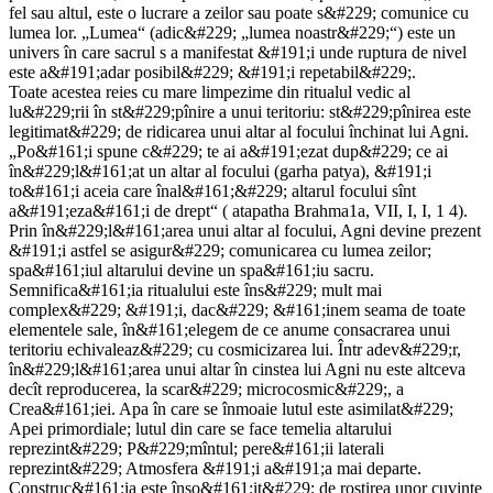
fel sau altul, este o lucrare a zeilor sau poate s&#229; comunice cu
lumea lor. „Lumea“ (adic&#229; „lumea noastr&#229;“) este un
univers în care sacrul s a manifestat &#191;i unde ruptura de nivel
este a&#191;adar posibil&#229; &#191;i repetabil&#229;.
Toate acestea reies cu mare limpezime din ritualul vedic al
lu&#229;rii în st&#229;pînire a unui teritoriu: st&#229;pînirea este
legitimat&#229; de ridicarea unui altar al focului închinat lui Agni.
„Po&#161;i spune c&#229; te ai a&#191;ezat dup&#229; ce ai
în&#229;l&#161;at un altar al focului (garha patya), &#191;i
to&#161;i aceia care înal&#161;&#229; altarul focului sînt
a&#191;eza&#161;i de drept“ ( atapatha Brahma1a, VII, I, I, 1 4).
Prin în&#229;l&#161;area unui altar al focului, Agni devine prezent
&#191;i astfel se asigur&#229; comunicarea cu lumea zeilor;
spa&#161;iul altarului devine un spa&#161;iu sacru.
Semnifica&#161;ia ritualului este îns&#229; mult mai
complex&#229; &#191;i, dac&#229; &#161;inem seama de toate
elementele sale, în&#161;elegem de ce anume consacrarea unui
teritoriu echivaleaz&#229; cu cosmicizarea lui. Într adev&#229;r,
în&#229;l&#161;area unui altar în cinstea lui Agni nu este altceva
decît reproducerea, la scar&#229; microcosmic&#229;, a
Crea&#161;iei. Apa în care se înmoaie lutul este asimilat&#229;
Apei primordiale; lutul din care se face temelia altarului
reprezint&#229; P&#229;mîntul; pere&#161;ii laterali
reprezint&#229; Atmosfera &#191;i a&#191;a mai departe.
Construc&#161;ia este înso&#161;it&#229; de rostirea unor cuvinte