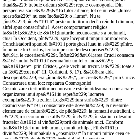
ritual&#229; trebuie oricum s&#229; repete cosmogonia. Din
perspectiva societ&#229;&#161;ilor arhaice, tot ce nu este „lumea
noastr&#229;“ nu este înc&#229; o „lume“. Nu te
„înst&#229;pîne&#191;ti“ peste un teritoriu decît creîndu l din nou,
altfel spus consacrîndu l. Acest comportament religios
fa&#161;&#229; de &#161;inuturile necunoscute s a prelungit,
chiar în Occident, pîn&#229; spre începutul timpurilor moderne.
Conchistadorii spanioli &#191;i portughezi luau în st&#229;pînire,
în numele lui Cristos, teritorii pe care le descoperiser&#229;
&#191;i le cuceriser&#229;. În&#229;l&#161;area Crucii consacra
&#161;inutul &#191;i însemna într un fel o „nou&#229;
na&#191;tere“: prin Cristos, „cele vechi au trecut, iat&#229; toate s
au f&#229;cut noi“ (II, Corinteni, 5, 17). &#186;ara abia
descoperit&#229; era „înnoit&#229;“, „re creat&#229;“ prin Cruce.
Consacrarea unui loc: repetarea Cosmogoniei
Cosmicizarea teritoriilor necunoscute este întotdeauna o consacrare:
organizarea unui spa&#161;iu repet&#229; lucrarea
exemplar&#229; a zeilor. Leg&#229;tura strîns&#229; dintre
cosmicizare &#191;i consacrare este dovedit&#229; la nivelurile
elementare de cultur&#229;, de pild&#229; la nomazii australieni, a
c&#229;ror economie se afl&#229; înc&#229; în stadiul culesului
fructelor &#191;i al vîn&#229;torii de animale mici. Conform
tradi&#161;iei unui trib arunta, numit achilpa, Fiin&#161;a
divin&#229; Numbakula a „cosmicizat“ în timpuri mitice ceea ce
avea s&#229; devin&#229; teritoriul lui, l a creat pe