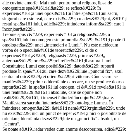
alte cuvinte amorfe. Mai mult: pentru omul religios, lipsa de
omogenitate spa&#161;ial&#229; se reflect&#229; în
experien&#161;a unei opozi&#161;ii între spa&#161;iul sacru,
singurul care este real, care exist&#229; cu adev&#229;rat, &#191;i
restul spa&#161;iului, adic&#229; întinderea inform&#229; care l
înconjoar&#229;.
Trebuie spus c&#229; experien&#161;a religioas&#229; a
spa&#161;iului neomogen este primordial&#229; &#191;i poate fi
omologat&#229; unei „întemeieri a Lumii“. Nu este nicidecum
vorba de o specula&#161;ie teoretic&#229;, ci de o
experien&#161;&#229; religioas&#229; primar&#229;,
anterioar&#229; oric&#229;rei reflec&#161;ii asupra Lumii.
Constituirea Lumii este posibil&#229; datorit&#229; rupturii
produse în spa&#161;iu, care dezv&#229;luie „punctul fix“, axul
central al oric&#229;rei orient&#229;ri viitoare. Cînd sacrul se
manifest&#229; printr o hierofanie oarecare, nu se produce doar o
ruptur&#229; în spa&#161;iul omogen, ci &#191;i revela&#161;ia
unei realit&#229;&#161;i absolute, care se opune non
realit&#229;&#161;ii imensei întinderi înconjur&#229;toare.
Manifestarea sacrului întemeiaz&#229; ontologic Lumea. În
întinderea omogen&#229; &#191;i nem&#229;rginit&#229;, unde
nu exist&#229; nici un punct de reper &#191;i nici o posibilitate de
orientare, hierofania dezv&#229;luie un „punct fix“ absolut, un
„Centru“.
Se poate a&#191;adar vedea cum anume descoperirea, adic&#229;