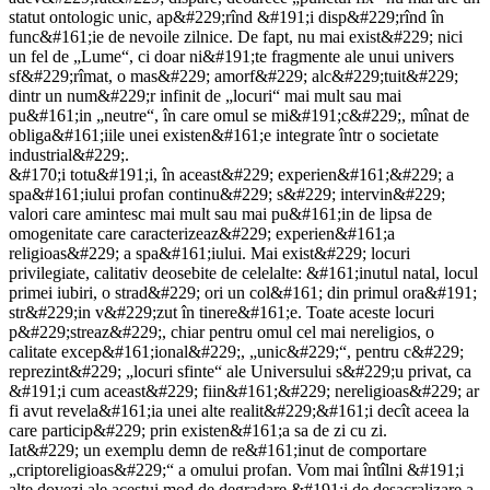
statut ontologic unic, ap&#229;rînd &#191;i disp&#229;rînd în
func&#161;ie de nevoile zilnice. De fapt, nu mai exist&#229; nici
un fel de „Lume“, ci doar ni&#191;te fragmente ale unui univers
sf&#229;rîmat, o mas&#229; amorf&#229; alc&#229;tuit&#229;
dintr un num&#229;r infinit de „locuri“ mai mult sau mai
pu&#161;in „neutre“, în care omul se mi&#191;c&#229;, mînat de
obliga&#161;iile unei existen&#161;e integrate într o societate
industrial&#229;.
&#170;i totu&#191;i, în aceast&#229; experien&#161;&#229; a
spa&#161;iului profan continu&#229; s&#229; intervin&#229;
valori care amintesc mai mult sau mai pu&#161;in de lipsa de
omogenitate care caracterizeaz&#229; experien&#161;a
religioas&#229; a spa&#161;iului. Mai exist&#229; locuri
privilegiate, calitativ deosebite de celelalte: &#161;inutul natal, locul
primei iubiri, o strad&#229; ori un col&#161; din primul ora&#191;
str&#229;in v&#229;zut în tinere&#161;e. Toate aceste locuri
p&#229;streaz&#229;, chiar pentru omul cel mai nereligios, o
calitate excep&#161;ional&#229;, „unic&#229;“, pentru c&#229;
reprezint&#229; „locuri sfinte“ ale Universului s&#229;u privat, ca
&#191;i cum aceast&#229; fiin&#161;&#229; nereligioas&#229; ar
fi avut revela&#161;ia unei alte realit&#229;&#161;i decît aceea la
care particip&#229; prin existen&#161;a sa de zi cu zi.
Iat&#229; un exemplu demn de re&#161;inut de comportare
„criptoreligioas&#229;“ a omului profan. Vom mai întîlni &#191;i
alte dovezi ale acestui mod de degradare &#191;i de desacralizare a