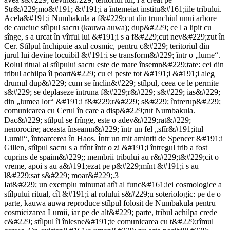
Str&#229;mo&#191; &#191;i a întemeiat institu&#161;iile tribului.
Acela&#191;i Numbakula a f&#229;cut din trunchiul unui arbore
de cauciuc stîlpul sacru (kauwa auwa); dup&#229; ce l a lipit cu
sînge, s a urcat în vîrful lui &#191;i s a f&#229;cut nev&#229;zut în
Cer. Stîlpul închipuie axul cosmic, pentru c&#229; teritoriul din
jurul lui devine locuibil &#191;i se transform&#229; într o „lume“.
Rolul ritual al stîlpului sacru este de mare însemn&#229;tate: cei din
tribul achilpa îl poart&#229; cu ei peste tot &#191;i &#191;i aleg
drumul dup&#229; cum se înclin&#229; stîlpul, ceea ce le permite
s&#229; se deplaseze întruna f&#229;r&#229; s&#229; ias&#229;
din „lumea lor“ &#191;i f&#229;r&#229; s&#229; întrerup&#229;
comunicarea cu Cerul în care a disp&#229;rut Numbakula.
Dac&#229; stîlpul se frînge, este o adev&#229;rat&#229;
nenorocire; aceasta înseamn&#229; într un fel „sfîr&#191;itul
Lumii“, întoarcerea în Haos. Într un mit amintit de Spencer &#191;i
Gillen, stîlpul sacru s a frînt într o zi &#191;i întregul trib a fost
cuprins de spaim&#229;; membrii tribului au r&#229;t&#229;cit o
vreme, apoi s au a&#191;ezat pe p&#229;mînt &#191;i s au
l&#229;sat s&#229; moar&#229;.3
Iat&#229; un exemplu minunat atît al func&#161;iei cosmologice a
stîlpului ritual, cît &#191;i al rolului s&#229;u soteriologic: pe de o
parte, kauwa auwa reproduce stîlpul folosit de Numbakula pentru
cosmicizarea Lumii, iar pe de alt&#229; parte, tribul achilpa crede
c&#229; stîlpul îi înlesne&#191;te comunicarea cu t&#229;rîmul