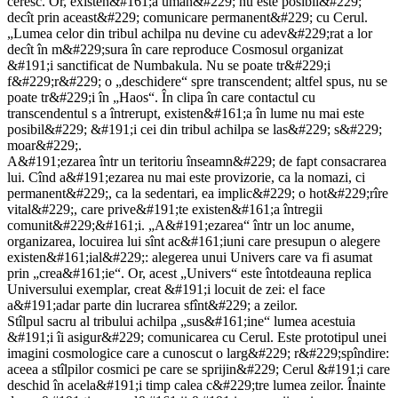
ceresc. Or, existen&#161;a uman&#229; nu este posibil&#229;
decît prin aceast&#229; comunicare permanent&#229; cu Cerul.
„Lumea celor din tribul achilpa nu devine cu adev&#229;rat a lor
decît în m&#229;sura în care reproduce Cosmosul organizat
&#191;i sanctificat de Numbakula. Nu se poate tr&#229;i
f&#229;r&#229; o „deschidere“ spre transcendent; altfel spus, nu se
poate tr&#229;i în „Haos“. În clipa în care contactul cu
transcendentul s a întrerupt, existen&#161;a în lume nu mai este
posibil&#229; &#191;i cei din tribul achilpa se las&#229; s&#229;
moar&#229;.
A&#191;ezarea într un teritoriu înseamn&#229; de fapt consacrarea
lui. Cînd a&#191;ezarea nu mai este provizorie, ca la nomazi, ci
permanent&#229;, ca la sedentari, ea implic&#229; o hot&#229;rîre
vital&#229;, care prive&#191;te existen&#161;a întregii
comunit&#229;&#161;i. „A&#191;ezarea“ într un loc anume,
organizarea, locuirea lui sînt ac&#161;iuni care presupun o alegere
existen&#161;ial&#229;: alegerea unui Univers care va fi asumat
prin „crea&#161;ie“. Or, acest „Univers“ este întotdeauna replica
Universului exemplar, creat &#191;i locuit de zei: el face
a&#191;adar parte din lucrarea sfînt&#229; a zeilor.
Stîlpul sacru al tribului achilpa „sus&#161;ine“ lumea acestuia
&#191;i îi asigur&#229; comunicarea cu Cerul. Este prototipul unei
imagini cosmologice care a cunoscut o larg&#229; r&#229;spîndire:
aceea a stîlpilor cosmici pe care se sprijin&#229; Cerul &#191;i care
deschid în acela&#191;i timp calea c&#229;tre lumea zeilor. Înainte