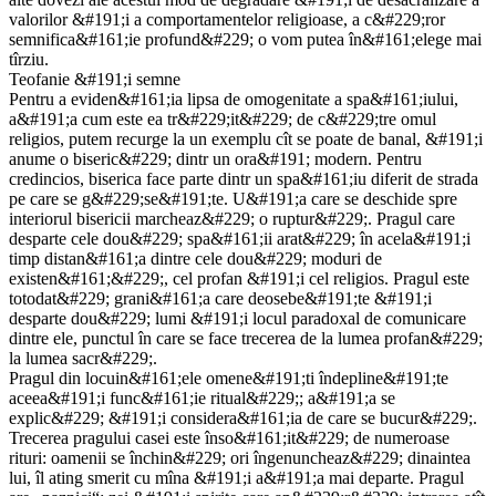
valorilor &#191;i a comportamentelor religioase, a c&#229;ror
semnifica&#161;ie profund&#229; o vom putea în&#161;elege mai
tîrziu.
Teofanie &#191;i semne
Pentru a eviden&#161;ia lipsa de omogenitate a spa&#161;iului,
a&#191;a cum este ea tr&#229;it&#229; de c&#229;tre omul
religios, putem recurge la un exemplu cît se poate de banal, &#191;i
anume o biseric&#229; dintr un ora&#191; modern. Pentru
credincios, biserica face parte dintr un spa&#161;iu diferit de strada
pe care se g&#229;se&#191;te. U&#191;a care se deschide spre
interiorul bisericii marcheaz&#229; o ruptur&#229;. Pragul care
desparte cele dou&#229; spa&#161;ii arat&#229; în acela&#191;i
timp distan&#161;a dintre cele dou&#229; moduri de
existen&#161;&#229;, cel profan &#191;i cel religios. Pragul este
totodat&#229; grani&#161;a care deosebe&#191;te &#191;i
desparte dou&#229; lumi &#191;i locul paradoxal de comunicare
dintre ele, punctul în care se face trecerea de la lumea profan&#229;
la lumea sacr&#229;.
Pragul din locuin&#161;ele omene&#191;ti îndepline&#191;te
aceea&#191;i func&#161;ie ritual&#229;; a&#191;a se
explic&#229; &#191;i considera&#161;ia de care se bucur&#229;.
Trecerea pragului casei este înso&#161;it&#229; de numeroase
rituri: oamenii se închin&#229; ori îngenuncheaz&#229; dinaintea
lui, îl ating smerit cu mîna &#191;i a&#191;a mai departe. Pragul