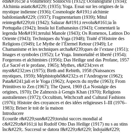
edi&#161;ie a volumelor): Solilocvii (1932); Oceanografie (1934);
Alchimia asiatic&#229; (1935); Yoga. Essai sur les origines de la
mystique indienne (1936); Cosmologie &#191;i alchimie
babilonian&#229; (1937); Fragmentarium (1939); Mitul
reintegr&#229;rii (1942); Salazar &#191;i revolu&#161;ia în
Portugalia (1942); Insula lui Euthanasius (1943); Comentarii la
legenda Me&#191;terului Manole (1943); Os Romenos, Latinos Do
Oriente (1943); Techniques du Yoga (1948); Traité d’Histoire des
Religions (1949); Le Mythe de l’Éternel Retour (1949); Le
Chamanisme et les techniques archa&#239;ques de l’extase (1951);
Images et symboles (1952); Le Yoga. Immortalité et liberté (1954);
Forgerons et alchimistes (1956); Das Heilige und das Profane, 1957
(Le Sacré et le profane, 1965); Mythes, r&#234;ves et
myst&#232;res (1975); Birth and Rebirth, 1958 (Naissances
mystiques, 1959); Méphistophél&#232;s et l’Androgyne (1962);
Pata&#241;jali et le Yoga (1962); Aspects du mythe (1963); From
Primitives to Zen (1967); The Quest, 1969 (La Nostalgie des
origines, 1970); De Zalmoxis à Gengis Khan (1970); Religions
australiennes (1972); Occultism, Witchcraft and Cultural Fashions
(1976); Histoire des croyances et des idées religieuses I–III (1976–
1983); Briser le toit de la maison
Introducere
Ecourile r&#229;sun&#229;torului succes mondial al
c&#229;r&#161;ii lui Rudolf Otto Das Heilige (1917) nu s au stins
înc&#229;. Succesul se datora f&#229;r&#229; îndoial&#229;