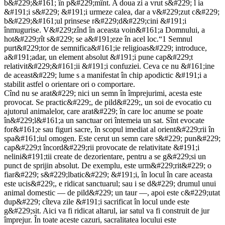
b&#229;&#161; în p&#229;mînt. A doua zi a vrut s&#229; l ia
&#191;i s&#229; &#191;i urmeze calea, dar a v&#229;zut c&#229;
b&#229;&#161;ul prinsese r&#229;d&#229;cini &#191;i
înmugurise. V&#229;zînd în aceasta voin&#161;a Domnului, a
hot&#229;rît s&#229; se a&#191;eze în acel loc.“1 Semnul
purt&#229;tor de semnifica&#161;ie religioas&#229; introduce,
a&#191;adar, un element absolut &#191;i pune cap&#229;t
relativit&#229;&#161;ii &#191;i confuziei. Ceva ce nu &#161;ine
de aceast&#229; lume s a manifestat în chip apodictic &#191;i a
stabilit astfel o orientare ori o comportare.
Cînd nu se arat&#229; nici un semn în împrejurimi, acesta este
provocat. Se practic&#229;, de pild&#229;, un soi de evocatio cu
ajutorul animalelor, care arat&#229; în care loc anume se poate
în&#229;l&#161;a un sanctuar ori întemeia un sat. Sînt evocate
for&#161;e sau figuri sacre, în scopul imediat al orient&#229;rii în
spa&#161;iul omogen. Este cerut un semn care s&#229; pun&#229;
cap&#229;t încord&#229;rii provocate de relativitate &#191;i
nelini&#191;tii create de dezorientare, pentru a se g&#229;si un
punct de sprijin absolut. De exemplu, este urm&#229;rit&#229; o
fiar&#229; s&#229;lbatic&#229; &#191;i, în locul în care aceasta
este ucis&#229;, e ridicat sanctuarul; sau i se d&#229; drumul unui
animal domestic — de pild&#229; un taur —, apoi este c&#229;utat
dup&#229; cîteva zile &#191;i sacrificat în locul unde este
g&#229;sit. Aici va fi ridicat altarul, iar satul va fi construit de jur
împrejur. În toate aceste cazuri, sacralitatea locului este