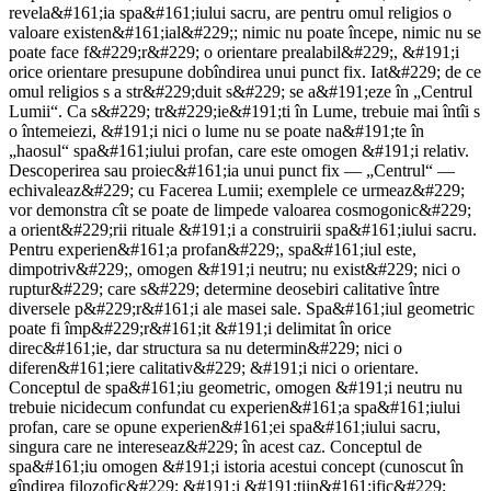
revela&#161;ia spa&#161;iului sacru, are pentru omul religios o
valoare existen&#161;ial&#229;; nimic nu poate începe, nimic nu se
poate face f&#229;r&#229; o orientare prealabil&#229;, &#191;i
orice orientare presupune dobîndirea unui punct fix. Iat&#229; de ce
omul religios s a str&#229;duit s&#229; se a&#191;eze în „Centrul
Lumii“. Ca s&#229; tr&#229;ie&#191;ti în Lume, trebuie mai întîi s
o întemeiezi, &#191;i nici o lume nu se poate na&#191;te în
„haosul“ spa&#161;iului profan, care este omogen &#191;i relativ.
Descoperirea sau proiec&#161;ia unui punct fix — „Centrul“ —
echivaleaz&#229; cu Facerea Lumii; exemplele ce urmeaz&#229;
vor demonstra cît se poate de limpede valoarea cosmogonic&#229;
a orient&#229;rii rituale &#191;i a construirii spa&#161;iului sacru.
Pentru experien&#161;a profan&#229;, spa&#161;iul este,
dimpotriv&#229;, omogen &#191;i neutru; nu exist&#229; nici o
ruptur&#229; care s&#229; determine deosebiri calitative între
diversele p&#229;r&#161;i ale masei sale. Spa&#161;iul geometric
poate fi împ&#229;r&#161;it &#191;i delimitat în orice
direc&#161;ie, dar structura sa nu determin&#229; nici o
diferen&#161;iere calitativ&#229; &#191;i nici o orientare.
Conceptul de spa&#161;iu geometric, omogen &#191;i neutru nu
trebuie nicidecum confundat cu experien&#161;a spa&#161;iului
profan, care se opune experien&#161;ei spa&#161;iului sacru,
singura care ne intereseaz&#229; în acest caz. Conceptul de
spa&#161;iu omogen &#191;i istoria acestui concept (cunoscut în
gîndirea filozofic&#229; &#191;i &#191;tiin&#161;ific&#229;