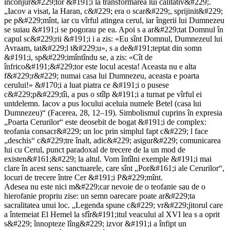
înconjur&#229;tor &#191;i la transformarea lui calitativ&#229;.
„Iacov a visat, la Haran, c&#229; era o scar&#229;, sprijinit&#229;
pe p&#229;mînt, iar cu vîrful atingea cerul, iar îngerii lui Dumnezeu
se suiau &#191;i se pogorau pe ea. Apoi s a ar&#229;tat Domnul în
capul sc&#229;rii &#191;i i a zis: «Eu sînt Domnul, Dumnezeul lui
Avraam, tat&#229;l t&#229;u», s a de&#191;teptat din somn
&#191;i, sp&#229;imîntîndu se, a zis: «Cît de
înfrico&#191;&#229;tor este locul acesta! Aceasta nu e alta
f&#229;r&#229; numai casa lui Dumnezeu, aceasta e poarta
cerului!» &#170;i a luat piatra ce &#191;i o pusese
c&#229;p&#229;tîi, a pus o stîlp &#191;i a turnat pe vîrful ei
untdelemn. Iacov a pus locului aceluia numele Betel (casa lui
Dumnezeu)“ (Facerea, 28, 12–19). Simbolismul cuprins în expresia
„Poarta Cerurilor“ este deosebit de bogat &#191;i de complex:
teofania consacr&#229; un loc prin simplul fapt c&#229; l face
„deschis“ c&#229;tre înalt, adic&#229; asigur&#229; comunicarea
lui cu Cerul, punct paradoxal de trecere de la un mod de
existen&#161;&#229; la altul. Vom întîlni exemple &#191;i mai
clare în acest sens: sanctuarele, care sînt „Por&#161;i ale Cerurilor“,
locuri de trecere între Cer &#191;i P&#229;mînt.
Adesea nu este nici m&#229;car nevoie de o teofanie sau de o
hierofanie propriu zise: un semn oarecare poate ar&#229;ta
sacralitatea unui loc. „Legenda spune c&#229; vr&#229;jitorul care
a întemeiat El Hemel la sfîr&#191;itul veacului al XVI lea s a oprit
s&#229; înnopteze lîng&#229; izvor &#191;i a înfipt un