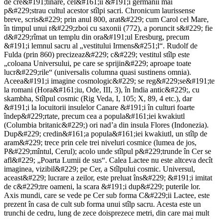
de cre&#191;tinare, cel&#161;ii &#191;i germanii mai
p&#229;strau cultul acestor stîlpi sacri. Chronicum laurissense
breve, scris&#229; prin anul 800, arat&#229; cum Carol cel Mare,
în timpul unui r&#229;zboi cu saxonii (772), a poruncit s&#229; fie
d&#229;rîmat un templu din ora&#191;ul Eresburg, precum
&#191;i lemnul sacru al „vestitului Irmens&#251;l“. Rudolf de
Fulda (prin 860) precizeaz&#229; c&#229; vestitul stîlp este
„coloana Universului, pe care se sprijin&#229; aproape toate
lucr&#229;rile“ (universalis columna quasi sustinens omnia).
Aceea&#191;i imagine cosmologic&#229; se reg&#229;se&#191;te
la romani (Hora&#161;iu, Ode, III, 3), în India antic&#229;, cu
skambha, Stîlpul cosmic (Rig Veda, I, 105; X, 89, 4 etc.), dar
&#191;i la locuitorii insulelor Canare &#191;i în culturi foarte
îndep&#229;rtate, precum cea a popula&#161;iei kwakiutl
(Columbia britanic&#229;) ori nad’a din insula Flores (Indonezia).
Dup&#229; credin&#161;a popula&#161;iei kwakiutl, un stîlp de
aram&#229; trece prin cele trei niveluri cosmice (lumea de jos,
P&#229;mîntul, Cerul); acolo unde stîlpul p&#229;trunde în Cer se
afl&#229; „Poarta Lumii de sus“. Calea Lactee nu este altceva decît
imaginea, vizibil&#229; pe Cer, a Stîlpului cosmic. Universul,
aceast&#229; lucrare a zeilor, este preluat îns&#229; &#191;i imitat
de c&#229;tre oameni, la scara &#191;i dup&#229; puterile lor.
Axis mundi, care se vede pe Cer sub forma C&#229;ii Lactee, este
prezent în casa de cult sub forma unui stîlp sacru. Acesta este un
trunchi de cedru, lung de zece doisprezece metri, din care mai mult