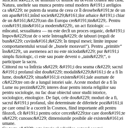
Natura, uneltele sau munca pentru omul modern &#191;i areligios
ca s&#229; ne putem da seama de ceea ce îl deosebe&#191;te de un
om apar&#161;inînd societ&#229;&#161;ilor arhaice &#191;i chiar
de un &#161;&#229;ran din Europa cre&#191;tin&#229;. Pentru
con&#191;tiin&#161;a modern&#229;, un act fiziologic —
mîncatul, sexualitatea — nu este decît un proces organic, de&#191;i
împov&#229;rat de o serie întreag&#229; de tabuuri (reguli de
bun&#229; cuviin&#161;&#229; în timpul mesei; limite impuse
comportamentului sexual de „bunele moravuri“). Pentru „primitiv“
îns&#229;, un asemenea act nu este niciodat&#229; pur &#191;i
simplu fiziologic, ci este sau poate deveni o „tain&#229;“, o
participare la sacru.
Cititorul nu va întîrzia s&#229; &#191;i dea seama c&#229; sacrul
&#191;i profanul sînt dou&#229; modalit&#229;&#161;i de a fi în
lume, dou&#229; situa&#161;ii existen&#161;iale asumate de
c&#229;tre om de a lungul istoriei sale. Aceste moduri de a fi în
Lume nu prezint&#229; interes doar pentru istoria religiilor sau
pentru sociologie, nu fac doar obiectul unor studii istorice,
sociologice, etnologice. De fapt, cele dou&#229; moduri de a fi,
sacrul &#191;i profanul, sînt determinate de diferitele pozi&#161;ii
pe care omul le a cucerit în Cosmos, fiind importante atît pentru
filozofi, cît &#191;i pentru orice cercet&#229;tor care dore&#191;te
s&#229; cunoasc&#229; dimensiunile posibile ale existen&#161;ei
umane.