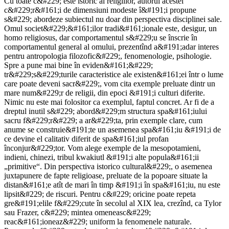
Cu toate c&#229; este istoric al religiilor, autorul acestei
c&#229;r&#161;i de dimensiuni modeste î&#191;i propune
s&#229; abordeze subiectul nu doar din perspectiva disciplinei sale.
Omul societ&#229;&#161;ilor tradi&#161;ionale este, desigur, un
homo religiosus, dar comportamentul s&#229;u se înscrie în
comportamentul general al omului, prezentînd a&#191;adar interes
pentru antropologia filozofic&#229;, fenomenologie, psihologie.
Spre a pune mai bine în eviden&#161;&#229;
tr&#229;s&#229;turile caracteristice ale existen&#161;ei într o lume
care poate deveni sacr&#229;, vom cita exemple preluate dintr un
mare num&#229;r de religii, din epoci &#191;i culturi diferite.
Nimic nu este mai folositor ca exemplul, faptul concret. Ar fi de a
dreptul inutil s&#229; abord&#229;m structura spa&#161;iului
sacru f&#229;r&#229; a ar&#229;ta, prin exemple clare, cum
anume se construie&#191;te un asemenea spa&#161;iu &#191;i de
ce devine el calitativ diferit de spa&#161;iul profan
înconjur&#229;tor. Vom alege exemple de la mesopotamieni,
indieni, chinezi, tribul kwakiutl &#191;i alte popula&#161;ii
„primitive“. Din perspectiva istorico cultural&#229;, o asemenea
juxtapunere de fapte religioase, preluate de la popoare situate la
distan&#161;e atît de mari în timp &#191;i în spa&#161;iu, nu este
lipsit&#229; de riscuri. Pentru c&#229; oricine poate repeta
gre&#191;elile f&#229;cute în secolul al XIX lea, crezînd, ca Tylor
sau Frazer, c&#229; mintea omeneasc&#229;
reac&#161;ioneaz&#229; uniform la fenomenele naturale.