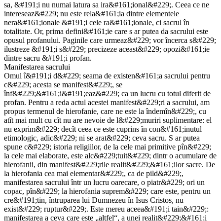
sa, &#191;i nu numai latura sa ira&#161;ional&#229;. Ceea ce ne
intereseaz&#229; nu este rela&#161;ia dintre elementele
nera&#161;ionale &#191;i cele ra&#161;ionale, ci sacrul în
totalitate. Or, prima defini&#161;ie care s ar putea da sacrului este
opusul profanului. Paginile care urmeaz&#229; vor încerca s&#229;
ilustreze &#191;i s&#229; precizeze aceast&#229; opozi&#161;ie
dintre sacru &#191;i profan.
Manifestarea sacrului
Omul î&#191;i d&#229; seama de existen&#161;a sacrului pentru
c&#229; acesta se manifest&#229;, se
înf&#229;&#161;i&#191;eaz&#229; ca un lucru cu totul diferit de
profan. Pentru a reda actul acestei manifest&#229;ri a sacrului, am
propus termenul de hierofanie, care ne este la îndemîn&#229;, cu
atît mai mult cu cît nu are nevoie de l&#229;muriri suplimentare: el
nu exprim&#229; decît ceea ce este cuprins în con&#161;inutul
etimologic, adic&#229; ni se arat&#229; ceva sacru. S ar putea
spune c&#229; istoria religiilor, de la cele mai primitive pîn&#229;
la cele mai elaborate, este alc&#229;tuit&#229; dintr o acumulare de
hierofanii, din manifest&#229;rile realit&#229;&#161;ilor sacre. De
la hierofania cea mai elementar&#229;, ca de pild&#229;,
manifestarea sacrului într un lucru oarecare, o piatr&#229; ori un
copac, pîn&#229; la hierofania suprem&#229; care este, pentru un
cre&#191;tin, întruparea lui Dumnezeu în Isus Cristos, nu
exist&#229; ruptur&#229;. Este mereu aceea&#191;i tain&#229;:
manifestarea a ceva care este „altfel“, a unei realit&#229;&#161;i