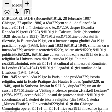
Mediu
MIRCEA ELIADE (Bucure&#191;ti, 28 februarie 1907 —
Chicago, 22 aprilie 1986) a f&#229;cut studii de filozofie la
Bucure&#191;ti, încheiate cu o tez&#229; despre filozofia
Rena&#191;terii (1928) &#191;i la Calcutta, India (decembrie
1928–decembrie 1931). Î&#191;i sus&#161;ine doctoratul în
filozofie, la Bucure&#191;ti, cu o lucrare asupra gîndirii &#191;i
practicilor yoga (1933). Între anii 1933 &#191;i 1940, simultan cu o
intens&#229; activitate teoretic&#229;, beletristic&#229; &#191;i
publicistic&#229;, &#161;ine cursuri de filozofie &#191;i de istoria
religiilor la Universitatea din Bucure&#191;ti. În timpul
r&#229;zboiului, este ata&#191;at cultural al ambasadei României
la Londra (1940–1941) &#191;i al lega&#161;iei române de la
Lisabona (1941–1945).
Din 1945 se stabile&#191;te la Paris, unde pred&#229; istoria
religiilor, întîi la École Pratique des Hautes Études (pîn&#229; în
1948), apoi la Sorbona. Invitat în S.U.A., dup&#229; un an de
cursuri &#161;inute ca Visiting Professor pentru „Haskell Lectures“
(1956–1957), accept&#229; postul de profesor titular &#191;i de
coordonator al Catedrei de istoria religiilor (din 1985, Catedra
„Mircea Eliade“) a Universit&#229;&#161;ii din Chicago.
Cronologia operei &#191;tiin&#161;ifice &#191;i filozofice (prima