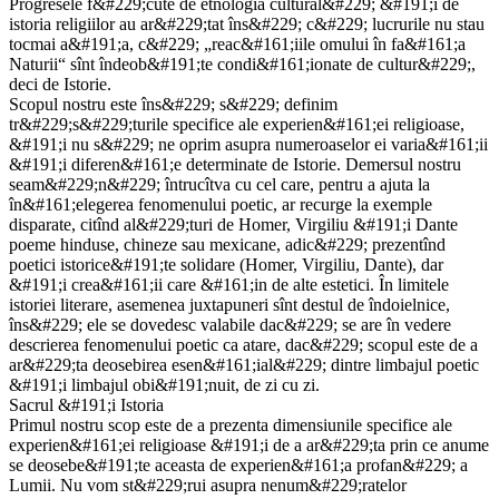
Progresele f&#229;cute de etnologia cultural&#229; &#191;i de
istoria religiilor au ar&#229;tat îns&#229; c&#229; lucrurile nu stau
tocmai a&#191;a, c&#229; „reac&#161;iile omului în fa&#161;a
Naturii“ sînt îndeob&#191;te condi&#161;ionate de cultur&#229;,
deci de Istorie.
Scopul nostru este îns&#229; s&#229; definim
tr&#229;s&#229;turile specifice ale experien&#161;ei religioase,
&#191;i nu s&#229; ne oprim asupra numeroaselor ei varia&#161;ii
&#191;i diferen&#161;e determinate de Istorie. Demersul nostru
seam&#229;n&#229; întrucîtva cu cel care, pentru a ajuta la
în&#161;elegerea fenomenului poetic, ar recurge la exemple
disparate, citînd al&#229;turi de Homer, Virgiliu &#191;i Dante
poeme hinduse, chineze sau mexicane, adic&#229; prezentînd
poetici istorice&#191;te solidare (Homer, Virgiliu, Dante), dar
&#191;i crea&#161;ii care &#161;in de alte estetici. În limitele
istoriei literare, asemenea juxtapuneri sînt destul de îndoielnice,
îns&#229; ele se dovedesc valabile dac&#229; se are în vedere
descrierea fenomenului poetic ca atare, dac&#229; scopul este de a
ar&#229;ta deosebirea esen&#161;ial&#229; dintre limbajul poetic
&#191;i limbajul obi&#191;nuit, de zi cu zi.
Sacrul &#191;i Istoria
Primul nostru scop este de a prezenta dimensiunile specifice ale
experien&#161;ei religioase &#191;i de a ar&#229;ta prin ce anume
se deosebe&#191;te aceasta de experien&#161;a profan&#229; a
Lumii. Nu vom st&#229;rui asupra nenum&#229;ratelor