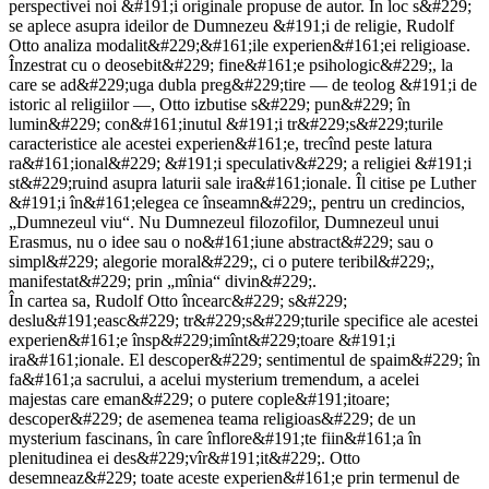
perspectivei noi &#191;i originale propuse de autor. În loc s&#229;
se aplece asupra ideilor de Dumnezeu &#191;i de religie, Rudolf
Otto analiza modalit&#229;&#161;ile experien&#161;ei religioase.
Înzestrat cu o deosebit&#229; fine&#161;e psihologic&#229;, la
care se ad&#229;uga dubla preg&#229;tire — de teolog &#191;i de
istoric al religiilor —, Otto izbutise s&#229; pun&#229; în
lumin&#229; con&#161;inutul &#191;i tr&#229;s&#229;turile
caracteristice ale acestei experien&#161;e, trecînd peste latura
ra&#161;ional&#229; &#191;i speculativ&#229; a religiei &#191;i
st&#229;ruind asupra laturii sale ira&#161;ionale. Îl citise pe Luther
&#191;i în&#161;elegea ce înseamn&#229;, pentru un credincios,
„Dumnezeul viu“. Nu Dumnezeul filozofilor, Dumnezeul unui
Erasmus, nu o idee sau o no&#161;iune abstract&#229; sau o
simpl&#229; alegorie moral&#229;, ci o putere teribil&#229;,
manifestat&#229; prin „mînia“ divin&#229;.
În cartea sa, Rudolf Otto încearc&#229; s&#229;
deslu&#191;easc&#229; tr&#229;s&#229;turile specifice ale acestei
experien&#161;e însp&#229;imînt&#229;toare &#191;i
ira&#161;ionale. El descoper&#229; sentimentul de spaim&#229; în
fa&#161;a sacrului, a acelui mysterium tremendum, a acelei
majestas care eman&#229; o putere cople&#191;itoare;
descoper&#229; de asemenea teama religioas&#229; de un
mysterium fascinans, în care înflore&#191;te fiin&#161;a în
plenitudinea ei des&#229;vîr&#191;it&#229;. Otto
desemneaz&#229; toate aceste experien&#161;e prin termenul de