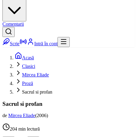
Comentarii
Scrie
Intră în cont
Acasă
Clasici
Mircea Eliade
Proză
Sacrul si profan
Sacrul si profan
de
Mircea Eliade
(
2006
)
204
min lectură