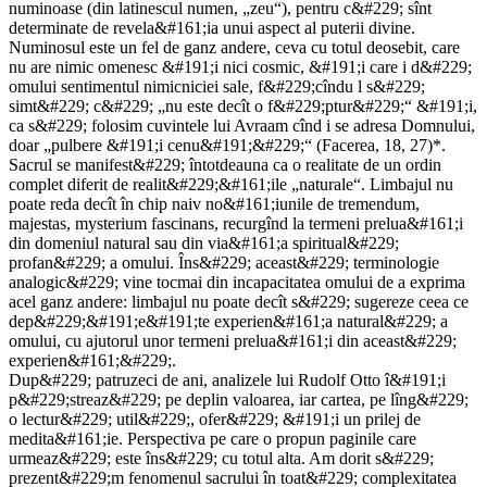
numinoase (din latinescul numen, „zeu“), pentru c&#229; sînt
determinate de revela&#161;ia unui aspect al puterii divine.
Numinosul este un fel de ganz andere, ceva cu totul deosebit, care
nu are nimic omenesc &#191;i nici cosmic, &#191;i care i d&#229;
omului sentimentul nimicniciei sale, f&#229;cîndu l s&#229;
simt&#229; c&#229; „nu este decît o f&#229;ptur&#229;“ &#191;i,
ca s&#229; folosim cuvintele lui Avraam cînd i se adresa Domnului,
doar „pulbere &#191;i cenu&#191;&#229;“ (Facerea, 18, 27)*.
Sacrul se manifest&#229; întotdeauna ca o realitate de un ordin
complet diferit de realit&#229;&#161;ile „naturale“. Limbajul nu
poate reda decît în chip naiv no&#161;iunile de tremendum,
majestas, mysterium fascinans, recurgînd la termeni prelua&#161;i
din domeniul natural sau din via&#161;a spiritual&#229;
profan&#229; a omului. Îns&#229; aceast&#229; terminologie
analogic&#229; vine tocmai din incapacitatea omului de a exprima
acel ganz andere: limbajul nu poate decît s&#229; sugereze ceea ce
dep&#229;&#191;e&#191;te experien&#161;a natural&#229; a
omului, cu ajutorul unor termeni prelua&#161;i din aceast&#229;
experien&#161;&#229;.
Dup&#229; patruzeci de ani, analizele lui Rudolf Otto î&#191;i
p&#229;streaz&#229; pe deplin valoarea, iar cartea, pe lîng&#229;
o lectur&#229; util&#229;, ofer&#229; &#191;i un prilej de
medita&#161;ie. Perspectiva pe care o propun paginile care
urmeaz&#229; este îns&#229; cu totul alta. Am dorit s&#229;
prezent&#229;m fenomenul sacrului în toat&#229; complexitatea