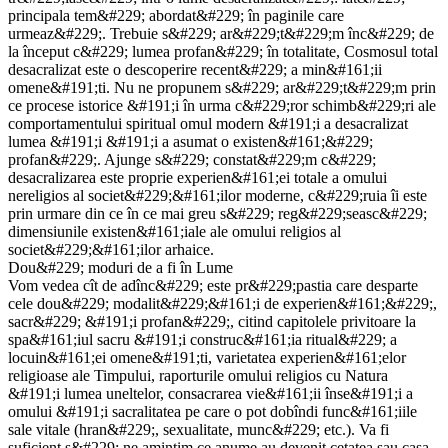
principala tem&#229; abordat&#229; în paginile care
urmeaz&#229;. Trebuie s&#229; ar&#229;t&#229;m înc&#229; de
la început c&#229; lumea profan&#229; în totalitate, Cosmosul total
desacralizat este o descoperire recent&#229; a min&#161;ii
omene&#191;ti. Nu ne propunem s&#229; ar&#229;t&#229;m prin
ce procese istorice &#191;i în urma c&#229;ror schimb&#229;ri ale
comportamentului spiritual omul modern &#191;i a desacralizat
lumea &#191;i &#191;i a asumat o existen&#161;&#229;
profan&#229;. Ajunge s&#229; constat&#229;m c&#229;
desacralizarea este proprie experien&#161;ei totale a omului
nereligios al societ&#229;&#161;ilor moderne, c&#229;ruia îi este
prin urmare din ce în ce mai greu s&#229; reg&#229;seasc&#229;
dimensiunile existen&#161;iale ale omului religios al
societ&#229;&#161;ilor arhaice.
Dou&#229; moduri de a fi în Lume
Vom vedea cît de adînc&#229; este pr&#229;pastia care desparte
cele dou&#229; modalit&#229;&#161;i de experien&#161;&#229;,
sacr&#229; &#191;i profan&#229;, citind capitolele privitoare la
spa&#161;iul sacru &#191;i construc&#161;ia ritual&#229; a
locuin&#161;ei omene&#191;ti, varietatea experien&#161;elor
religioase ale Timpului, raporturile omului religios cu Natura
&#191;i lumea uneltelor, consacrarea vie&#161;ii înse&#191;i a
omului &#191;i sacralitatea pe care o pot dobîndi func&#161;iile
sale vitale (hran&#229;, sexualitate, munc&#229; etc.). Va fi
suficient s&#229; ne amintim ce anume au devenit cetatea sau casa,