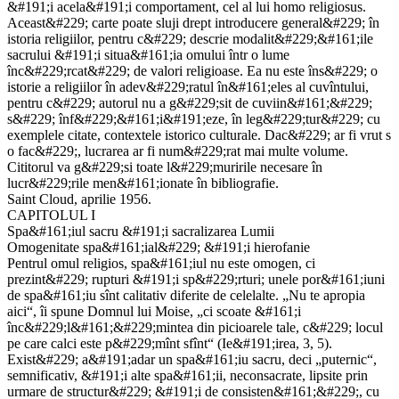
&#191;i acela&#191;i comportament, cel al lui homo religiosus.
Aceast&#229; carte poate sluji drept introducere general&#229; în
istoria religiilor, pentru c&#229; descrie modalit&#229;&#161;ile
sacrului &#191;i situa&#161;ia omului într o lume
înc&#229;rcat&#229; de valori religioase. Ea nu este îns&#229; o
istorie a religiilor în adev&#229;ratul în&#161;eles al cuvîntului,
pentru c&#229; autorul nu a g&#229;sit de cuviin&#161;&#229;
s&#229; înf&#229;&#161;i&#191;eze, în leg&#229;tur&#229; cu
exemplele citate, contextele istorico culturale. Dac&#229; ar fi vrut s
o fac&#229;, lucrarea ar fi num&#229;rat mai multe volume.
Cititorul va g&#229;si toate l&#229;muririle necesare în
lucr&#229;rile men&#161;ionate în bibliografie.
Saint Cloud, aprilie 1956.
CAPITOLUL I
Spa&#161;iul sacru &#191;i sacralizarea Lumii
Omogenitate spa&#161;ial&#229; &#191;i hierofanie
Pentrul omul religios, spa&#161;iul nu este omogen, ci
prezint&#229; rupturi &#191;i sp&#229;rturi; unele por&#161;iuni
de spa&#161;iu sînt calitativ diferite de celelalte. „Nu te apropia
aici“, îi spune Domnul lui Moise, „ci scoate &#161;i
înc&#229;l&#161;&#229;mintea din picioarele tale, c&#229; locul
pe care calci este p&#229;mînt sfînt“ (Ie&#191;irea, 3, 5).
Exist&#229; a&#191;adar un spa&#161;iu sacru, deci „puternic“,
semnificativ, &#191;i alte spa&#161;ii, neconsacrate, lipsite prin
urmare de structur&#229; &#191;i de consisten&#161;&#229;, cu