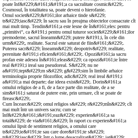
poate înf&#229;&#161;i&#191;a ca sacralitate cosmic&#229;.
Cosmosul, în totalitatea sa, poate deveni o hierofanie.
Omul societ&#229;&#161;ilor arhaice tinde s&#229;
tr&#229;iasc&#229; în sacru sau în preajma obiectelor consacrate cît
mai mult timp. Tendin&#161;a este lesne de în&#161;eles: pentru
„primitivi“, ca &#191;i pentru omul tuturor societ&#229;&#161;ilor
premoderne, sacrul înseamn&#229; putere &#191;i, în cele din
urm&#229;, realitate. Sacrul este saturat de fiin&#161;&#229;.
Puterea sacr&#229; înseamn&#229; deopotriv&#229; realitate,
perenitate &#191;i eficien&#161;&#229;. Opozi&#161;ia sacru
profan este adesea în&#161;eleas&#229; ca opozi&#161;ie între
real &#191;i ireal sau pseudoreal. S&#229; nu ne
a&#191;tept&#229;m s&#229; g&#229;sim în limbile arhaice
terminologia proprie filozofilor, adic&#229; real ireal &#191;i
a&#191;a mai departe; dar ideea exist&#229;. Dorin&#161;a
omului religios de a fi, de a face parte din realitate, de a se
sim&#161;i saturat de putere este, prin urmare, cît se poate de
fireasc&#229;.
Cum încearc&#229; omul religios s&#229; r&#229;mîn&#229; cît
mai mult într un univers sacru; cum se
înf&#229;&#161;i&#191;eaz&#229; experien&#161;a sa
total&#229; de via&#161;&#229; în raport cu experien&#161;a
omului lipsit de sentiment religios, a omului care
tr&#229;ie&#191;te sau care dore&#191;te s&#229;
tr&#229;iasc&#229; într o lume desacralizat&#229;: iat&#229;