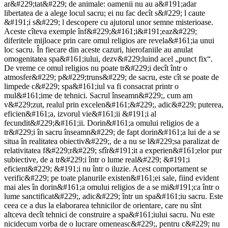
ar&#229;tat&#229; de animale: oamenii nu au a&#191;adar
libertatea de a alege locul sacru; ei nu fac decît s&#229; l caute
&#191;i s&#229; l descopere cu ajutorul unor semne misterioase.
Aceste cîteva exemple înf&#229;&#161;i&#191;eaz&#229;
diferitele mijloace prin care omul religios are revela&#161;ia unui
loc sacru. În fiecare din aceste cazuri, hierofaniile au anulat
omogenitatea spa&#161;iului, dezv&#229;luind acel „punct fix“.
De vreme ce omul religios nu poate tr&#229;i decît într o
atmosfer&#229; p&#229;truns&#229; de sacru, este cît se poate de
limpede c&#229; spa&#161;iul va fi consacrat printr o
mul&#161;ime de tehnici. Sacrul înseamn&#229;, cum am
v&#229;zut, realul prin excelen&#161;&#229;, adic&#229; puterea,
eficien&#161;a, izvorul vie&#161;ii &#191;i al
fecundit&#229;&#161;ii. Dorin&#161;a omului religios de a
tr&#229;i în sacru înseamn&#229; de fapt dorin&#161;a lui de a se
situa în realitatea obiectiv&#229;, de a nu se l&#229;sa paralizat de
relativitatea f&#229;r&#229; sfîr&#191;it a experien&#161;elor pur
subiective, de a tr&#229;i într o lume real&#229; &#191;i
eficient&#229; &#191;i nu într o iluzie. Acest comportament se
verific&#229; pe toate planurile existen&#161;ei sale, fiind evident
mai ales în dorin&#161;a omului religios de a se mi&#191;ca într o
lume sanctificat&#229;, adic&#229; într un spa&#161;iu sacru. Este
ceea ce a dus la elaborarea tehnicilor de orientare, care nu sînt
altceva decît tehnici de construire a spa&#161;iului sacru. Nu este
nicidecum vorba de o lucrare omeneasc&#229;, pentru c&#229; nu