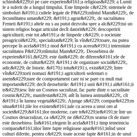
schimb&#229;ri pe care experien&#161;a religioas&#229; a Lumii
le a suferit de a lungul timpului. Este limpede c&#229; sistemele de
simboluri &#191;i cultele legate de P&#229;mîntul Mam&#229;, de
fecunditatea uman&#229; &#191;i agrar&#229;, de sacralitatea
Femeii &#191;i altele nu s au putut dezvolta spre a alc&#229;tui un
sistem religios bogat articulat decît datorit&#229; descoperirii
agriculturii; este tot a&#191;a de limpede c&#229; o societate
preagricol&#229;, specializat&#229; în vîn&#229;toare, nu putea
percepe în acela&#191;i mod &#191;i cu aceea&#191;i intensitate
sacralitatea P&#229;mîntului Mam&#229;. Deosebirea de
experien&#161;&#229; este dat&#229; de diferen&#161;ele de
economie, de cultur&#229; &#191;i de organizare social&#229;,
adic&#229; de Istorie. &#170;i totu&#191;i, exist&#229; între
vîn&#229;torii nomazi &#191;i agricultorii sedentari o
asem&#229;nare de comportament care ni se pare cu mult mai
important&#229; decît deosebirile: &#191;i unii &#191;i al&#161;ii
tr&#229;iesc într un Cosmos sacralizat, fac parte dintr o sacralitate
cosmic&#229;, manifestat&#229; atît în lumea animal&#229;, cît
&#191;i în lumea vegetal&#229;. Ajunge s&#229; compar&#229;m
situa&#161;iile lor existen&#161;iale cu aceea a unui om al
societ&#229;&#161;ilor moderne, care tr&#229;ie&#191;te într un
Cosmos desacralizat, ca s&#229; ne d&#229;m seama cît de mare
este deosebirea. În&#161;elegem în acela&#191;i timp temeinicia
compara&#161;iilor între fapte religioase apar&#161;inînd unor
culturi diferite, pentru c&#229; toate aceste fapte &#161;in de unul