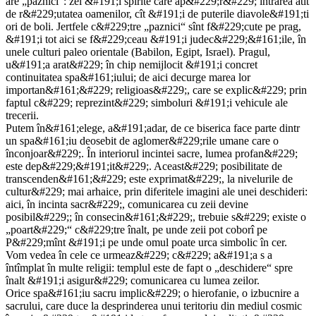
are „paznici“: zei &#191;i spirite care ap&#229;r&#229; intrarea atît
de r&#229;utatea oamenilor, cît &#191;i de puterile diavole&#191;ti
ori de boli. Jertfele c&#229;tre „paznici“ sînt f&#229;cute pe prag,
&#191;i tot aici se f&#229;ceau &#191;i judec&#229;&#161;ile, în
unele culturi paleo orientale (Babilon, Egipt, Israel). Pragul,
u&#191;a arat&#229; în chip nemijlocit &#191;i concret
continuitatea spa&#161;iului; de aici decurge marea lor
importan&#161;&#229; religioas&#229;, care se explic&#229; prin
faptul c&#229; reprezint&#229; simboluri &#191;i vehicule ale
trecerii.
Putem în&#161;elege, a&#191;adar, de ce biserica face parte dintr
un spa&#161;iu deosebit de aglomer&#229;rile umane care o
înconjoar&#229;. În interiorul incintei sacre, lumea profan&#229;
este dep&#229;&#191;it&#229;. Aceast&#229; posibilitate de
transcenden&#161;&#229; este exprimat&#229;, la nivelurile de
cultur&#229; mai arhaice, prin diferitele imagini ale unei deschideri:
aici, în incinta sacr&#229;, comunicarea cu zeii devine
posibil&#229;; în consecin&#161;&#229;, trebuie s&#229; existe o
„poart&#229;“ c&#229;tre înalt, pe unde zeii pot coborî pe
P&#229;mînt &#191;i pe unde omul poate urca simbolic în cer.
Vom vedea în cele ce urmeaz&#229; c&#229; a&#191;a s a
întîmplat în multe religii: templul este de fapt o „deschidere“ spre
înalt &#191;i asigur&#229; comunicarea cu lumea zeilor.
Orice spa&#161;iu sacru implic&#229; o hierofanie, o izbucnire a
sacrului, care duce la desprinderea unui teritoriu din mediul cosmic