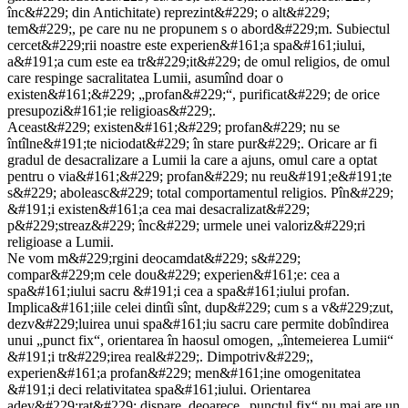
înc&#229; din Antichitate) reprezint&#229; o alt&#229;
tem&#229;, pe care nu ne propunem s o abord&#229;m. Subiectul
cercet&#229;rii noastre este experien&#161;a spa&#161;iului,
a&#191;a cum este ea tr&#229;it&#229; de omul religios, de omul
care respinge sacralitatea Lumii, asumînd doar o
existen&#161;&#229; „profan&#229;“, purificat&#229; de orice
presupozi&#161;ie religioas&#229;.
Aceast&#229; existen&#161;&#229; profan&#229; nu se
întîlne&#191;te niciodat&#229; în stare pur&#229;. Oricare ar fi
gradul de desacralizare a Lumii la care a ajuns, omul care a optat
pentru o via&#161;&#229; profan&#229; nu reu&#191;e&#191;te
s&#229; aboleasc&#229; total comportamentul religios. Pîn&#229;
&#191;i existen&#161;a cea mai desacralizat&#229;
p&#229;streaz&#229; înc&#229; urmele unei valoriz&#229;ri
religioase a Lumii.
Ne vom m&#229;rgini deocamdat&#229; s&#229;
compar&#229;m cele dou&#229; experien&#161;e: cea a
spa&#161;iului sacru &#191;i cea a spa&#161;iului profan.
Implica&#161;iile celei dintîi sînt, dup&#229; cum s a v&#229;zut,
dezv&#229;luirea unui spa&#161;iu sacru care permite dobîndirea
unui „punct fix“, orientarea în haosul omogen, „întemeierea Lumii“
&#191;i tr&#229;irea real&#229;. Dimpotriv&#229;,
experien&#161;a profan&#229; men&#161;ine omogenitatea
&#191;i deci relativitatea spa&#161;iului. Orientarea
adev&#229;rat&#229; dispare, deoarece „punctul fix“ nu mai are un