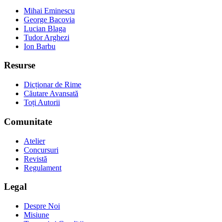
Mihai Eminescu
George Bacovia
Lucian Blaga
Tudor Arghezi
Ion Barbu
Resurse
Dicționar de Rime
Căutare Avansată
Toți Autorii
Comunitate
Atelier
Concursuri
Revistă
Regulament
Legal
Despre Noi
Misiune