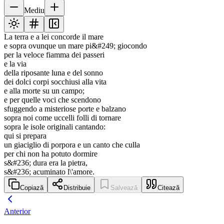
Mediu
La terra e a lei concorde il mare
e sopra ovunque un mare pi&#249; giocondo
per la veloce fiamma dei passeri
e la via
della riposante luna e del sonno
dei dolci corpi socchiusi alla vita
e alla morte su un campo;
e per quelle voci che scendono
sfuggendo a misteriose porte e balzano
sopra noi come uccelli folli di tornare
sopra le isole originali cantando:
qui si prepara
un giaciglio di porpora e un canto che culla
per chi non ha potuto dormire
s&#236; dura era la pietra,
s&#236; acuminato l\'amore.
Copiază
Distribuie
Salvează
Citează
Anterior