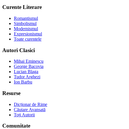
Curente Literare
Romantismul
Simbolismul
Modernismul
Expresionismul
Toate curentele
Autori Clasici
Mihai Eminescu
George Bacovia
Lucian Blaga
Tudor Arghezi
Ion Barbu
Resurse
Dicționar de Rime
Căutare Avansată
Toți Autorii
Comunitate