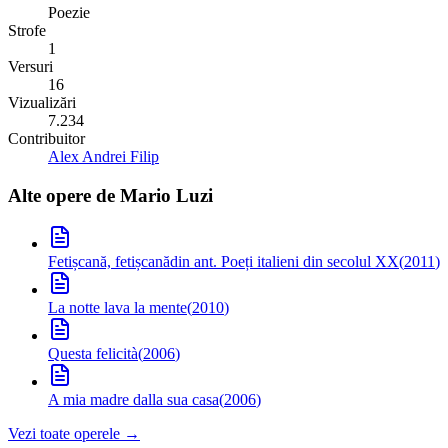
Poezie
Strofe
1
Versuri
16
Vizualizări
7.234
Contribuitor
Alex Andrei Filip
Alte opere de
Mario Luzi
Fetișcană, fetișcană
din ant. Poeți italieni din secolul XX
(
2011
)
La notte lava la mente
(
2010
)
Questa felicità
(
2006
)
A mia madre dalla sua casa
(
2006
)
Vezi toate operele →