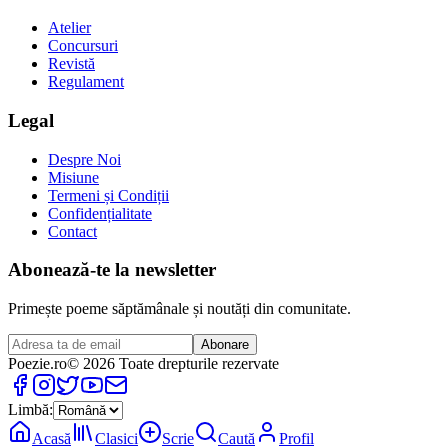
Atelier
Concursuri
Revistă
Regulament
Legal
Despre Noi
Misiune
Termeni și Condiții
Confidențialitate
Contact
Abonează-te la newsletter
Primește poeme săptămânale și noutăți din comunitate.
Abonare
Poezie
.ro
© 2026 Toate drepturile rezervate
Limbă:
Acasă
Clasici
Scrie
Caută
Profil