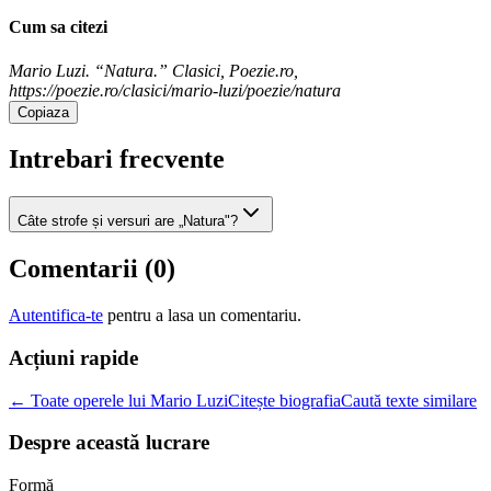
Cum sa citezi
Mario Luzi. “Natura.” Clasici, Poezie.ro,
https://poezie.ro/clasici/mario-luzi/poezie/natura
Copiaza
Intrebari frecvente
Câte strofe și versuri are „Natura"?
Comentarii (
0
)
Autentifica-te
pentru a lasa un comentariu.
Acțiuni rapide
← Toate operele lui Mario Luzi
Citește biografia
Caută texte similare
Despre această lucrare
Formă