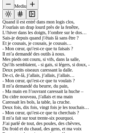
Mediu
Quand il est entré dans mon logis clos,
J\'ourlais un drap lourd près de la fenêtre,
L\'hiver dans les doigts, l\'ombre sur le dos…
Sais-je depuis quand j\'étais là sans être ?
Et je cousais, je cousais, je cousais…
- Mon cœur, qu\'est-ce que tu faisais ?
Il m\'a demandé des outils à nous.
Mes pieds ont couru, si vifs, dans la salle,
Qu\'ils semblaient, - si gais, si légers, si doux, -
Deux petits oiseaux caressant la dalle.
De-ci, de-là, j\'allais, j\'allais, j\'allais…
- Mon cœur, qu\'est-ce que tu voulais ?
Il m\'a demandé du beurre, du pain,
- Ma main en l\'ouvrant caressait la huche –
Du cidre nouveau, j\'allais et ma main
Caressait les bols, la table, la cruche.
Deux fois, dix fois, vingt fois je les touchais…
- Mon cœur, qu\'est-ce que tu cherchais ?
Il m\'a fait sur tout trente-six pourquoi.
J\'ai parlé de tout, des poules, des chèvres,
Du froid et du chaud, des gens, et ma voix