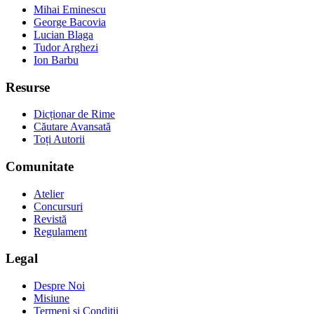
Mihai Eminescu
George Bacovia
Lucian Blaga
Tudor Arghezi
Ion Barbu
Resurse
Dicționar de Rime
Căutare Avansată
Toți Autorii
Comunitate
Atelier
Concursuri
Revistă
Regulament
Legal
Despre Noi
Misiune
Termeni și Condiții