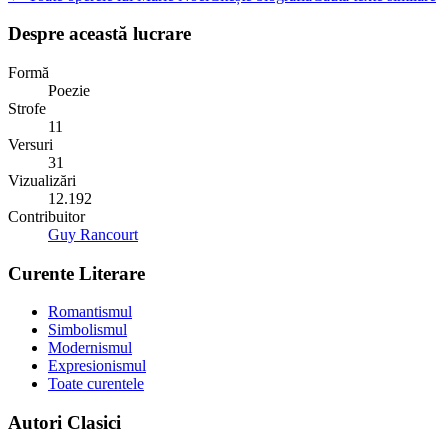
Despre această lucrare
Formă
Poezie
Strofe
11
Versuri
31
Vizualizări
12.192
Contribuitor
Guy Rancourt
Curente Literare
Romantismul
Simbolismul
Modernismul
Expresionismul
Toate curentele
Autori Clasici