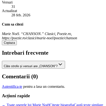
Versuri
31
Actualizat
28 feb. 2026
Cum sa citezi
Marie Noël. “CHANSON.” Clasici, Poezie.ro,
https://poezie.ro/clasici/marie-noel/poezie/chanson
Copiaza
Intrebari frecvente
Câte strofe și versuri are „CHANSON"?
Comentarii (
0
)
Autentifica-te
pentru a lasa un comentariu.
Acțiuni rapide
← Toate operele lui Marie Noël
Citește biografia
Caută texte similare