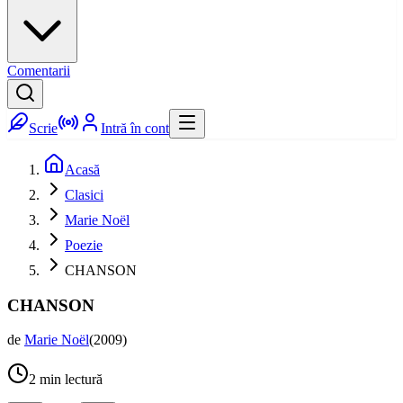
Comentarii
Scrie
Intră în cont
Acasă
Clasici
Marie Noël
Poezie
CHANSON
CHANSON
de
Marie Noël
(
2009
)
2
min lectură