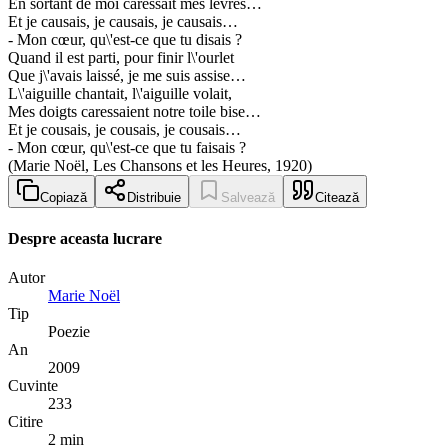
En sortant de moi caressait mes lèvres…
Et je causais, je causais, je causais…
- Mon cœur, qu\'est-ce que tu disais ?
Quand il est parti, pour finir l\'ourlet
Que j\'avais laissé, je me suis assise…
L\'aiguille chantait, l\'aiguille volait,
Mes doigts caressaient notre toile bise…
Et je cousais, je cousais, je cousais…
- Mon cœur, qu\'est-ce que tu faisais ?
(Marie Noël, Les Chansons et les Heures, 1920)
Copiază
Distribuie
Salvează
Citează
Despre aceasta lucrare
Autor
Marie Noël
Tip
Poezie
An
2009
Cuvinte
233
Citire
2 min