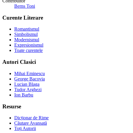
Contribuitor
Berns Toni
Curente Literare
Romantismul
Simbolismul
Modernismul
Expresionismul
Toate curentele
Autori Clasici
Mihai Eminescu
George Bacovia
Lucian Blaga
Tudor Arghezi
Ion Barbu
Resurse
Dicționar de Rime
Căutare Avansată
Toți Autorii