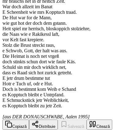
mr brauchs net in dr heitich Zeit.
War doch allzeit im Banat
E Scheenheit wie mrs Kopptuch traad.
De Hut war for de Mann,
wie gut hot der doch dem gstann.
Heit spiel mr herrisch, bloskoppich stolziehre,
die Naas wie e Rakikessl laft,
vor Kelt fast krepiere.
Stolz die Brust streckt raus,
e Schwob, Gott, der halt was aus.
Die Heimat is noch net vrgeß
doch stinkts schun dort wie faule Käs.
Schuld sin mir doch wirklich net,
dass es Raad sich hot zurick getreht.
E jetr drum bestimme tut
Hotr e Tuch uf, odr e Hut.
Doch is bestimmt kom Weib e Schand
es Kopptuch bleibt e Untrpfand.
E Schmuckstück jetr Weiblichkeit,
es Kopptuch bleibt zu jetr Zeit.
[aus DER DONAUSCHWABE, Aalen 1995]
Copiază
Distribuie
Salvează
Citează