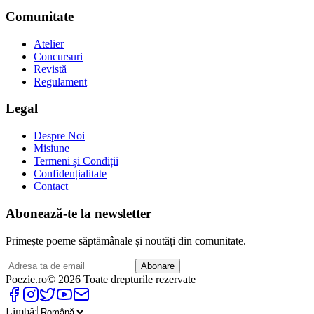
Comunitate
Atelier
Concursuri
Revistă
Regulament
Legal
Despre Noi
Misiune
Termeni și Condiții
Confidențialitate
Contact
Abonează-te la newsletter
Primește poeme săptămânale și noutăți din comunitate.
Abonare
Poezie
.ro
© 2026 Toate drepturile rezervate
Limbă: