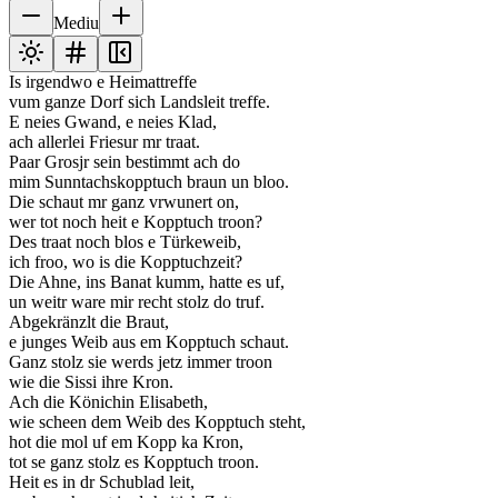
Mediu
Is irgendwo e Heimattreffe
vum ganze Dorf sich Landsleit treffe.
E neies Gwand, e neies Klad,
ach allerlei Friesur mr traat.
Paar Grosjr sein bestimmt ach do
mim Sunntachskopptuch braun un bloo.
Die schaut mr ganz vrwunert on,
wer tot noch heit e Kopptuch troon?
Des traat noch blos e Türkeweib,
ich froo, wo is die Kopptuchzeit?
Die Ahne, ins Banat kumm, hatte es uf,
un weitr ware mir recht stolz do truf.
Abgekränzlt die Braut,
e junges Weib aus em Kopptuch schaut.
Ganz stolz sie werds jetz immer troon
wie die Sissi ihre Kron.
Ach die Könichin Elisabeth,
wie scheen dem Weib des Kopptuch steht,
hot die mol uf em Kopp ka Kron,
tot se ganz stolz es Kopptuch troon.
Heit es in dr Schublad leit,