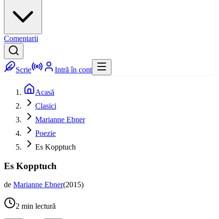
Comentarii
Scrie
Intră în cont
Acasă
Clasici
Marianne Ebner
Poezie
Es Kopptuch
Es Kopptuch
de
Marianne Ebner
(
2015
)
2
min lectură