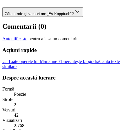
Câte strofe și versuri are „Es Kopptuch"?
Comentarii (
0
)
Autentifica-te
pentru a lasa un comentariu.
Acțiuni rapide
← Toate operele lui Marianne Ebner
Citește biografia
Caută texte
similare
Despre această lucrare
Formă
Poezie
Strofe
2
Versuri
42
Vizualizări
2.768