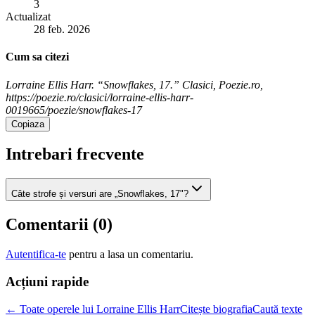
3
Actualizat
28 feb. 2026
Cum sa citezi
Lorraine Ellis Harr. “Snowflakes, 17.” Clasici, Poezie.ro,
https://poezie.ro/clasici/lorraine-ellis-harr-
0019665/poezie/snowflakes-17
Copiaza
Intrebari frecvente
Câte strofe și versuri are „Snowflakes, 17"?
Comentarii (
0
)
Autentifica-te
pentru a lasa un comentariu.
Acțiuni rapide
← Toate operele lui Lorraine Ellis Harr
Citește biografia
Caută texte