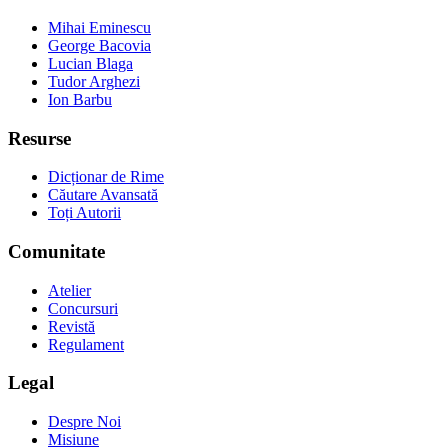
Mihai Eminescu
George Bacovia
Lucian Blaga
Tudor Arghezi
Ion Barbu
Resurse
Dicționar de Rime
Căutare Avansată
Toți Autorii
Comunitate
Atelier
Concursuri
Revistă
Regulament
Legal
Despre Noi
Misiune