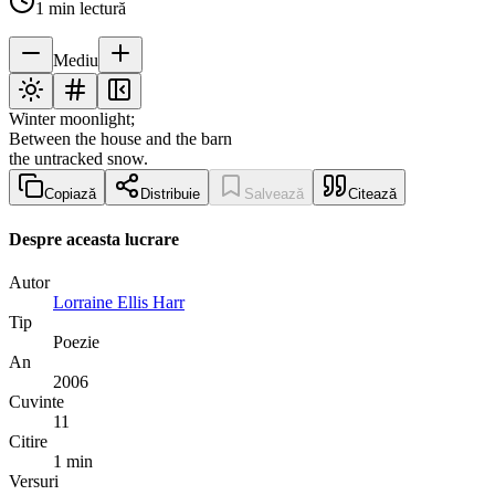
1
min lectură
Mediu
Winter moonlight;
Between the house and the barn
the untracked snow.
Copiază
Distribuie
Salvează
Citează
Despre aceasta lucrare
Autor
Lorraine Ellis Harr
Tip
Poezie
An
2006
Cuvinte
11
Citire
1 min
Versuri