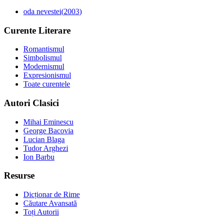
oda nevestei
(
2003
)
Curente Literare
Romantismul
Simbolismul
Modernismul
Expresionismul
Toate curentele
Autori Clasici
Mihai Eminescu
George Bacovia
Lucian Blaga
Tudor Arghezi
Ion Barbu
Resurse
Dicționar de Rime
Căutare Avansată
Toți Autorii