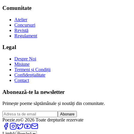
Comunitate
Atelier
Concursuri
Revistă
Regulament
Legal
Despre Noi
Misiune
Termeni și Condiții
Confidențialitate
Contact
Abonează-te la newsletter
Primește poeme săptămânale și noutăți din comunitate.
Abonare
Poezie
.ro
© 2026 Toate drepturile rezervate
Limbă: