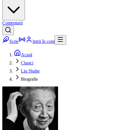
Comentarii
Scrie
Intră în cont
Acasă
Clasici
Liu Shahe
Biografie