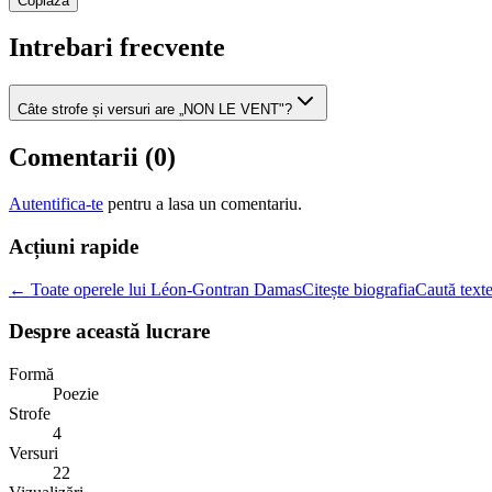
Copiaza
Intrebari frecvente
Câte strofe și versuri are „NON LE VENT"?
Comentarii (
0
)
Autentifica-te
pentru a lasa un comentariu.
Acțiuni rapide
← Toate operele lui Léon-Gontran Damas
Citește biografia
Caută texte
Despre această lucrare
Formă
Poezie
Strofe
4
Versuri
22