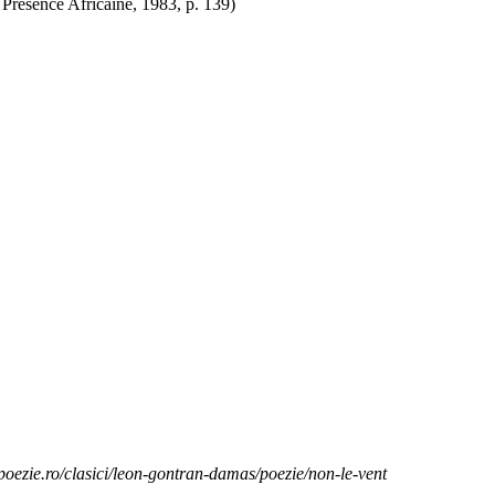
Présence Africaine, 1983, p. 139)
ezie.ro/clasici/leon-gontran-damas/poezie/non-le-vent