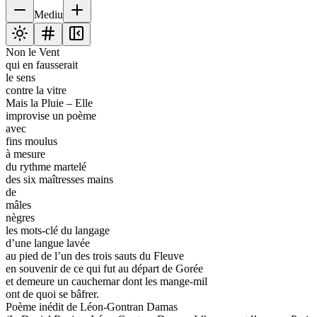
Mediu
Non le Vent
qui en fausserait
le sens
contre la vitre
Mais la Pluie – Elle
improvise un poème
avec
fins moulus
à mesure
du rythme martelé
des six maîtresses mains
de
mâles
nègres
les mots-clé du langage
d’une langue lavée
au pied de l’un des trois sauts du Fleuve
en souvenir de ce qui fut au départ de Gorée
et demeure un cauchemar dont les mange-mil
ont de quoi se bâfrer.
Poème inédit de Léon-Gontran Damas