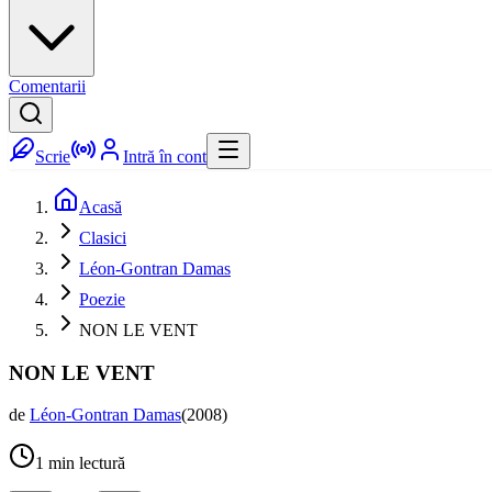
Comentarii
Scrie
Intră în cont
Acasă
Clasici
Léon-Gontran Damas
Poezie
NON LE VENT
NON LE VENT
de
Léon-Gontran Damas
(
2008
)
1
min lectură