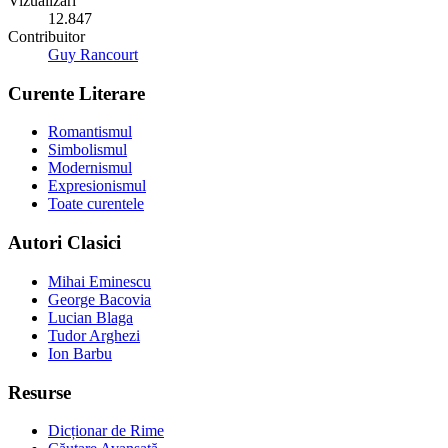
Vizualizări
12.847
Contribuitor
Guy Rancourt
Curente Literare
Romantismul
Simbolismul
Modernismul
Expresionismul
Toate curentele
Autori Clasici
Mihai Eminescu
George Bacovia
Lucian Blaga
Tudor Arghezi
Ion Barbu
Resurse
Dicționar de Rime