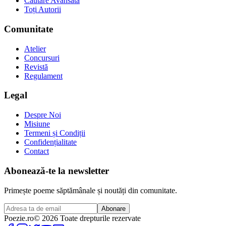
Căutare Avansată
Toți Autorii
Comunitate
Atelier
Concursuri
Revistă
Regulament
Legal
Despre Noi
Misiune
Termeni și Condiții
Confidențialitate
Contact
Abonează-te la newsletter
Primește poeme săptămânale și noutăți din comunitate.
Abonare
Poezie
.ro
© 2026 Toate drepturile rezervate