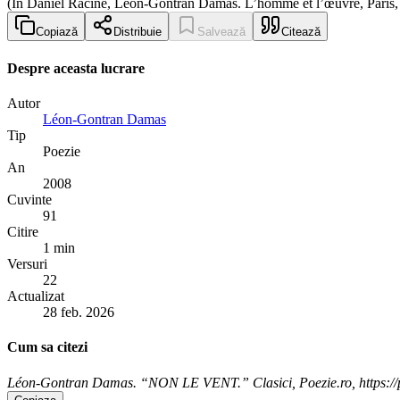
(In Daniel Racine, Léon-Gontran Damas. L’homme et l’œuvre, Paris, 
Copiază
Distribuie
Salvează
Citează
Despre aceasta lucrare
Autor
Léon-Gontran Damas
Tip
Poezie
An
2008
Cuvinte
91
Citire
1 min
Versuri
22
Actualizat
28 feb. 2026
Cum sa citezi
Léon-Gontran Damas. “NON LE VENT.” Clasici, Poezie.ro, https://po