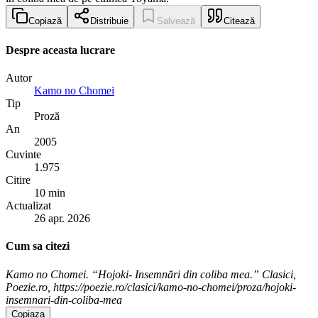
Copiază
Distribuie
Salvează
Citează
Despre aceasta lucrare
Autor
Kamo no Chomei
Tip
Proză
An
2005
Cuvinte
1.975
Citire
10 min
Actualizat
26 apr. 2026
Cum sa citezi
Kamo no Chomei. “Hojoki- Insemnări din coliba mea.” Clasici,
Poezie.ro, https://poezie.ro/clasici/kamo-no-chomei/proza/hojoki-
insemnari-din-coliba-mea
Copiaza