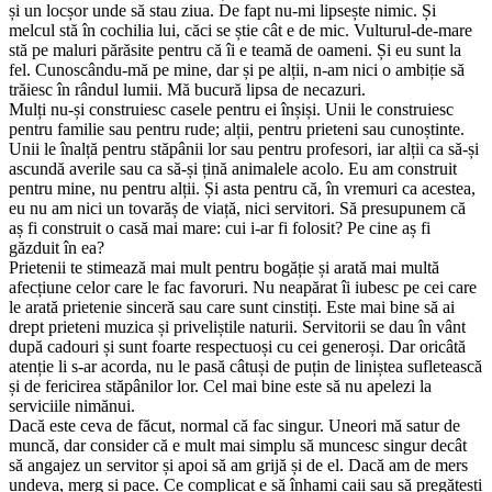
și un locșor unde să stau ziua. De fapt nu-mi lipsește nimic. Și
melcul stă în cochilia lui, căci se știe cât e de mic. Vulturul-de-mare
stă pe maluri părăsite pentru că îi e teamă de oameni. Și eu sunt la
fel. Cunoscându-mă pe mine, dar și pe alții, n-am nici o ambiție să
trăiesc în rândul lumii. Mă bucură lipsa de necazuri.
Mulți nu-și construiesc casele pentru ei înșiși. Unii le construiesc
pentru familie sau pentru rude; alții, pentru prieteni sau cunoștinte.
Unii le înalță pentru stăpânii lor sau pentru profesori, iar alții ca să-și
ascundă averile sau ca să-și țină animalele acolo. Eu am construit
pentru mine, nu pentru alții. Și asta pentru că, în vremuri ca acestea,
eu nu am nici un tovarăș de viață, nici servitori. Să presupunem că
aș fi construit o casă mai mare: cui i-ar fi folosit? Pe cine aș fi
găzduit în ea?
Prietenii te stimează mai mult pentru bogăție și arată mai multă
afecțiune celor care le fac favoruri. Nu neapărat îi iubesc pe cei care
le arată prietenie sinceră sau care sunt cinstiți. Este mai bine să ai
drept prieteni muzica și priveliștile naturii. Servitorii se dau în vânt
după cadouri și sunt foarte respectuoși cu cei generoși. Dar oricâtă
atenție li s-ar acorda, nu le pasă câtuși de puțin de liniștea sufletească
și de fericirea stăpânilor lor. Cel mai bine este să nu apelezi la
serviciile nimănui.
Dacă este ceva de făcut, normal că fac singur. Uneori mă satur de
muncă, dar consider că e mult mai simplu să muncesc singur decât
să angajez un servitor și apoi să am grijă și de el. Dacă am de mers
undeva, merg și pace. Ce complicat e să înhami caii sau să pregătești