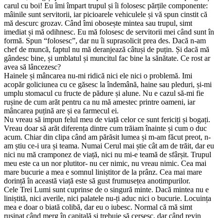
carul cu boi! Eu îmi împart trupul și îi folosesc părțile componente:
mâinile sunt servitorii, iar picioarele vehiculele și vă spun cinstit că
mă descurc grozav. Când îmi obosește mintea sau trupul, simt
imediat și mă odihnesc. Eu mă folosesc de servitorii mei când sunt în
formă. Spun “folosesc”, dar nu îi suprasolicit prea des. Dacă n-am
chef de muncă, faptul nu mă deranjează câtuși de puțin. Și dacă mă
gândesc bine, și umblatul și muncitul fac bine la sănătate. Ce rost ar
avea să lâncezesc?
Hainele și mâncarea nu-mi ridică nici ele nici o problemă. Imi
acopăr goliciunea cu ce găsesc la îndemână, haine sau pleduri, și-mi
umplu stomacul cu fructe de pădure și alune. Nu e cazul să-mi fie
rușine de cum arăt pentru ca nu mă amestec printre oameni, iar
mâncarea puțină are și ea farmecul ei.
Nu vreau să impun felul meu de viață celor ce sunt fericiți și bogați.
Vreau doar să arăt diferența dintre cum trăiam înainte și cum o duc
acum. Chiar din clipa când am părăsit lumea și m-am făcut preot, n-
am știu ce-i ura și teama. Numai Cerul mai știe cât am de trăit, dar eu
nici nu mă cramponez de viață, nici nu mi-e teamă de sfârșit. Trupul
meu este ca un nor plutitor- nu cer nimic, nu vreau nimic. Cea mai
mare bucurie a mea e somnul liniștitor de la prânz. Cea mai mare
dorință în această viață este să gust frumusețea anotimpurilor.
Cele Trei Lumi sunt cuprinse de o singură minte. Dacă mintea nu e
liniștită, nici averile, nici palatele nu-ți aduc nici o bucurie. Locuința
mea e doar o biată colibă, dar eu o iubesc. Normal că mă simt
rușinat când merg în capitală și trebuie să cerșesc, dar când revin