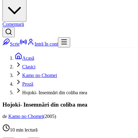
Comentarii
Scrie
Intră în cont
Acasă
Clasici
Kamo no Chomei
Proză
Hojoki- Insemnări din coliba mea
Hojoki- Insemnări din coliba mea
de
Kamo no Chomei
(
2005
)
10
min lectură