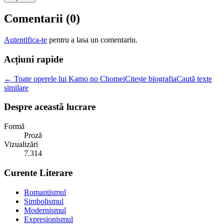
Comentarii (
0
)
Autentifica-te
pentru a lasa un comentariu.
Acțiuni rapide
← Toate operele lui Kamo no Chomei
Citește biografia
Caută texte
similare
Despre această lucrare
Formă
Proză
Vizualizări
7.314
Curente Literare
Romantismul
Simbolismul
Modernismul
Expresionismul