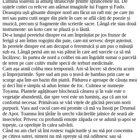
Lumina soarelui la amurg strălucește printre sprâncenele lui. De
ușițele cutiei cu relicve am atârnat imaginile lui Fugen și Fudo.
Deasupra ușii glisante dinspre nord am făcut un raft mic pe care țin
trei sau patru cutii negre din piele în care se află cărți de poezie și
muzică, precum și fragmente din scrierile sacre. Lângă ele stau două
instrumente: un koto care se pliază și o lăută.
De-a lungul peretelui dinspre est am împrăștiat pe jos frunze de
ferigă și am întins rogojini din paie, care-mi servesc drept așternut.
In peretele dinspre est am decupat o ferestruică și am pus o măsuță
sub ea. Lângă pernă am un vas pătrat în care ard surcele ca să mă
încălzesc. In partea de nord a colibei mi-am îngrădit sumar o parcelă
de teren pe care cultiv multe specii de ierburi medicinale.
Cam așa arată coliba mea temporară. Am să încerc să descriu acum
și împrejurimile. Spre sud am pus o țeavă de bambus prin care se
scurge apa într-un bazin din piatră. Pădurea e aproape de căsuța mea
și deci îmi e simplu să adun lemne de foc. Culmea se numește
Toyama. Plantele agățătoare blochează cărarea și în vale este o
vegetație abundentă, dar spre vest este un luminiș, așa că am tot
confortul necesar. Primăvara se văd vițele de glicină precum norii
purpurii. Vara aud cucul care-mi promite că mă va însoți pe Drumul
de Apoi. Toamna îmi țârâie în urechi văicărelile jalnice de seară ale
insectelor. Privesc cu profundă emoție zăpada ce se adună și-apoi se
topește, ca opreliște în calea salvării.
Când nu am chef să îmi rostesc rugăciunile și nu mă pot concentra
pe citirea sutrei, nimeni nu mă oprește să mă odihnesc sau să