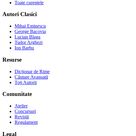
Toate curentele
Autori Clasici
Mihai Eminescu
George Bacovia
Lucian Blaga
Tudor Arghezi
Ion Barbu
Resurse
Dicționar de Rime
Căutare Avansată
Toți Autorii
Comunitate
Atelier
Concursuri
Revistă
Regulament
Legal