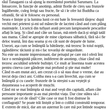
râul Tanagami ca să ajung la mormântul poetului Sarumaru. La
întoarcere, în funcție de anotimp, admir florile de cireș sau frunzele
îngălbenite, culeg ferigi sau fructe, fie să i le ofer lui Buddha ca
ofrandă, fie să le folosesc eu personal.
Seara e liniște și la lumina lunii ce-mi bate în fereastră tânjesc după
vechii mei prieteni și-mi ud mânecile de lacrimi când aud cum plâng
maimuțele. Licuricii din tufișuri arată precum lampioanele pescarilor
aflați în larg. Și când aud câte un fazan, mă-ntreb dacă-și strigă tatăl
sau mama. Când se apropie de mine căprioara sălbatică, fără să-i fie
deloc teamă, îmi dau seama și eu cât sunt de departe de lume.
Uneori, așa cum se întâmplă la bătrânețe, mă trezesc în toiul nopții,
zgândăresc tăciunii și mi-i fac tovarăși de singurătate.
Nu este un munte impresionant, dar peisajul pe care mi-l oferă îmi
face o nemărginită plăcere, indiferent de anotimp, chiar când mă
trezesc ascultând urletele bufniței. Ce mult ar însemna toate acestea
pentru cineva care gândește mai profund și știe mai multe!
Când m-am mutat aici, am crezut că o să stau doar o vreme, dar au
trecut deja cinci ani. Coliba mea s-a cam învechit, așa cum se
întâmplă și cu casele: frunzele de la streșini s-au veștejit și
dușumeaua s-a acoperit de mușchi.
Când mi se mai întâmpla să mai aud vești din capitală, aflam câte
persoane importante și-au mai pierdut viața. Dar cine stătea să-i
numere pe cei de rând? Câte case or mai fi fost distruse în
conflagrații? Se poate trăi liniștit și într-o colibă construită temporar.
E extrem de mică, dar am un așternut în care mă pot întinde noaptea