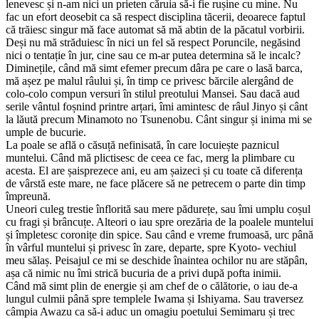
lenevesc și n-am nici un prieten căruia să-i fie rușine cu mine. Nu
fac un efort deosebit ca să respect disciplina tăcerii, deoarece faptul
că trăiesc singur mă face automat să mă abtin de la păcatul vorbirii.
Deși nu mă străduiesc în nici un fel să respect Poruncile, negăsind
nici o tentație în jur, cine sau ce m-ar putea determina să le incalc?
Diminețile, când mă simt efemer precum dâra pe care o lasă barca,
mă așez pe malul râului și, în timp ce privesc bărcile alergând de
colo-colo compun versuri în stilul preotului Mansei. Sau dacă aud
serile vântul foșnind printre arțari, îmi amintesc de râul Jinyo și cânt
la lăută precum Minamoto no Tsunenobu. Cânt singur și inima mi se
umple de bucurie.
La poale se află o căsuță nefinisată, în care locuiește paznicul
muntelui. Când mă plictisesc de ceea ce fac, merg la plimbare cu
acesta. El are șaisprezece ani, eu am șaizeci și cu toate că diferența
de vârstă este mare, ne face plăcere să ne petrecem o parte din timp
împreună.
Uneori culeg trestie înflorită sau mere pădurețe, sau îmi umplu coșul
cu fragi și brâncuțe. Alteori o iau spre orezăria de la poalele muntelui
și împletesc coronițe din spice. Sau când e vreme frumoasă, urc până
în vârful muntelui și privesc în zare, departe, spre Kyoto- vechiul
meu sălaș. Peisajul ce mi se deschide înaintea ochilor nu are stăpân,
așa că nimic nu îmi strică bucuria de a privi după pofta inimii.
Când mă simt plin de energie și am chef de o călătorie, o iau de-a
lungul culmii până spre templele Iwama și Ishiyama. Sau traversez
câmpia Awazu ca să-i aduc un omagiu poetului Semimaru și trec