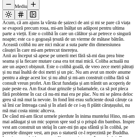
Mediu
Acum, că am ajuns la vârsta de șaizeci de ani și mi se pare că viața
se evaporă precum roua, mi-am înălțat un adăpost pentru ultima
parte a vieții. Este o colibă în care un călător și-ar petrece o singură
noapte; este ca o gogoașă țesută de un vierme de mătase bătrân.
Această colibă nu are nici măcar a suta parte din dimensiunea
căsuței în care mi-am petrecut tinerețea.
Anii au început să apese pe umerii mei fără să-mi dau prea bine
seama și la fiecare mutare casa era tot mai mică. Coliba actuală nu
are un aspect obișnuit. Este o colibă goală, de vreo zece metri pătrați
și nu mai înaltă de doi metri și un pic. Nu am avut un motiv anume
pentru a alege acest loc și nu altul și mi-am construit coliba fără să
consult vreun profet. Am făcut fundația și am trântit un acoperiș de
paie peste ea. Am fixat doar grinzile și balamalele, ca să pot pleca
fără probleme în caz că nu-mi mai era pe plac. Nu mi se părea deloc
greu să mă mut la nevoie. In fond îmi erau suficiente două căruțe ca
să îmi car întreaga casă și în afară de ce i-aș fi plătit căruțașului, nu
mă mai costa nimic altceva.
De când mi-am făcut urmele pierdute în inima muntelui Hino, mi-am
mai adăugat și un mic șopron spre sud și o prispă din bambus. Inspre
vest am construit un stelaj în care-mi țin apa sfântă și în colibă, pe
peretele dinspre vest, am pus o statuetă ce-l reprezintă pe Buddha.