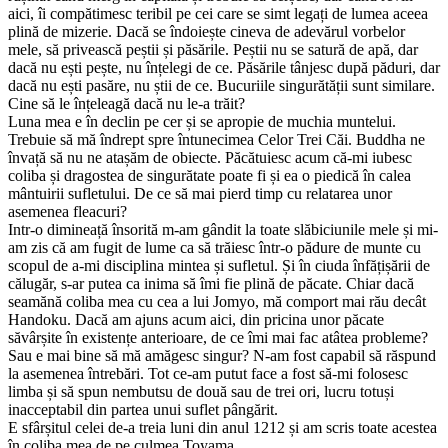
aici, îi compătimesc teribil pe cei care se simt legați de lumea aceea
plină de mizerie. Dacă se îndoiește cineva de adevărul vorbelor
mele, să privească peștii și păsările. Peștii nu se satură de apă, dar
dacă nu ești pește, nu înțelegi de ce. Păsările tânjesc după păduri, dar
dacă nu ești pasăre, nu știi de ce. Bucuriile singurătății sunt similare.
Cine să le înțeleagă dacă nu le-a trăit?
Luna mea e în declin pe cer și se apropie de muchia muntelui.
Trebuie să mă îndrept spre întunecimea Celor Trei Căi. Buddha ne
învață să nu ne atașăm de obiecte. Păcătuiesc acum că-mi iubesc
coliba și dragostea de singurătate poate fi și ea o piedică în calea
mântuirii sufletului. De ce să mai pierd timp cu relatarea unor
asemenea fleacuri?
Intr-o dimineață însorită m-am gândit la toate slăbiciunile mele și mi-
am zis că am fugit de lume ca să trăiesc într-o pădure de munte cu
scopul de a-mi disciplina mintea și sufletul. Și în ciuda înfățișării de
călugăr, s-ar putea ca inima să îmi fie plină de păcate. Chiar dacă
seamănă coliba mea cu cea a lui Jomyo, mă comport mai rău decât
Handoku. Dacă am ajuns acum aici, din pricina unor păcate
săvârșite în existențe anterioare, de ce îmi mai fac atâtea probleme?
Sau e mai bine să mă amăgesc singur? N-am fost capabil să răspund
la asemenea întrebări. Tot ce-am putut face a fost să-mi folosesc
limba și să spun nembutsu de două sau de trei ori, lucru totuși
inacceptabil din partea unui suflet pângărit.
E sfârșitul celei de-a treia luni din anul 1212 și am scris toate acestea
în coliba mea de pe culmea Toyama.