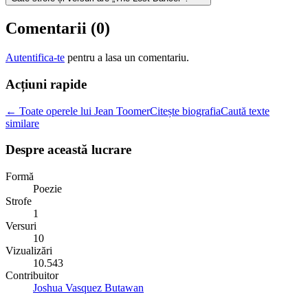
Comentarii (
0
)
Autentifica-te
pentru a lasa un comentariu.
Acțiuni rapide
← Toate operele lui Jean Toomer
Citește biografia
Caută texte
similare
Despre această lucrare
Formă
Poezie
Strofe
1
Versuri
10
Vizualizări
10.543
Contribuitor
Joshua Vasquez Butawan