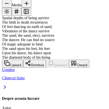
Mediu
Spatial depths of being survive
The birth to death recurrences
Of feet dancing on earth of sand;
Vibrations of the dance survive
The sand; the sand, elect, survives
The dancer. He can find no source
Of magic adequate to bind
The sand upon his feet, his feet
Upon his dance, his dance upon
The diamond body of his being.
Copiază
Distribuie
Salvează
Citează
Următor
Cântecul fiului
Despre aceasta lucrare
Autor