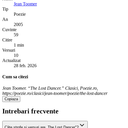
Jean Toomer
Tip
Poezie
An
2005
Cuvinte
59
Citire
1 min
Versuri
10
Actualizat
28 feb. 2026
Cum sa citezi
Jean Toomer. “The Lost Dancer.” Clasici, Poezie.ro,
https://poezie.ro/clasici/jean-toomer/poezie/the-lost-dancer
Copiaza
Intrebari frecvente
Câte strofe și versuri are „The Lost Dancer"?