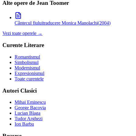
Alte opere de
Jean Toomer
Cântecul fiului
traducere Monica Manolachi
(
2004
)
Vezi toate operele →
Curente Literare
Romantismul
Simbolismul
Modernismul
Expresionismul
Toate curentele
Autori Clasici
Mihai Eminescu
George Bacovia
Lucian Blaga
Tudor Arghezi
Ion Barbu
Resurse