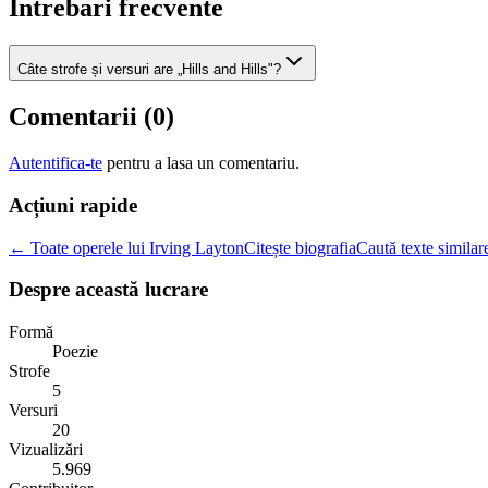
Intrebari frecvente
Câte strofe și versuri are „Hills and Hills"?
Comentarii (
0
)
Autentifica-te
pentru a lasa un comentariu.
Acțiuni rapide
← Toate operele lui Irving Layton
Citește biografia
Caută texte similar
Despre această lucrare
Formă
Poezie
Strofe
5
Versuri
20
Vizualizări
5.969