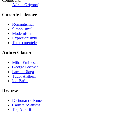
Contribuitor
Adrian Grigorof
Curente Literare
Romantismul
Simbolismul
Modernismul
Expresionismul
Toate curentele
Autori Clasici
Mihai Eminescu
George Bacovia
Lucian Blaga
Tudor Arghezi
Ion Barbu
Resurse
Dicționar de Rime
Căutare Avansată
Toți Autorii