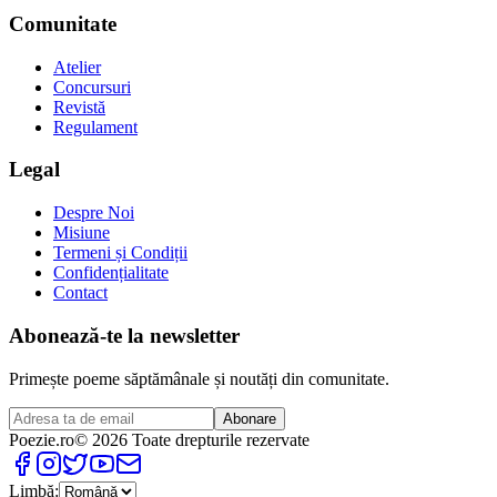
Comunitate
Atelier
Concursuri
Revistă
Regulament
Legal
Despre Noi
Misiune
Termeni și Condiții
Confidențialitate
Contact
Abonează-te la newsletter
Primește poeme săptămânale și noutăți din comunitate.
Abonare
Poezie
.ro
© 2026 Toate drepturile rezervate
Limbă: