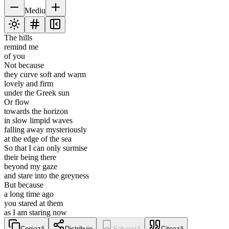
Mediu
The hills
remind me
of you
Not because
they curve soft and warm
lovely and firm
under the Greek sun
Or flow
towards the horizon
in slow limpid waves
falling away mysteriously
at the edge of the sea
So that I can only surmise
their being there
beyond my gaze
and stare into the greyness
But because
a long time ago
you stared at them
as I am staring now
Copiază
Distribuie
Salvează
Citează