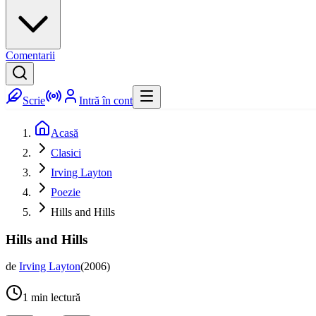
Comentarii
Scrie
Intră în cont
Acasă
Clasici
Irving Layton
Poezie
Hills and Hills
Hills and Hills
de
Irving Layton
(
2006
)
1
min lectură