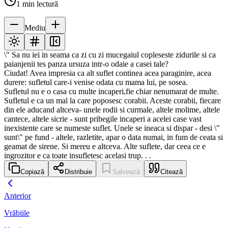
1
min lectură
Mediu
\" Sa nu iei in seama ca zi cu zi mucegaiul copleseste zidurile si ca
paianjenii tes panza ursuza intr-o odaie a casei tale?
Ciudat! Avea impresia ca alt suflet continea acea paraginire, acea
durere: sufletul care-i venise odata cu mama lui, pe sosea.
Sufletul nu e o casa cu multe incaperi,fie chiar nenumarat de multe.
Sufletul e ca un mal la care poposesc corabii. Aceste corabii, fiecare
din ele aducand altceva- unele rodii si curmale, altele molime, altele
cantece, altele sicrie - sunt pribegile incaperi a acelei case vast
inexistente care se numeste suflet. Unele se ineaca si dispar - desi \"
sunt\" pe fund - altele, razletite, apar o data numai, in fum de ceata si
geamat de sirene. Si mereu e altceva. Alte suflete, dar ceea ce e
ingrozitor e ca toate insufletesc acelasi trup. . .
Copiază
Distribuie
Salvează
Citează
Anterior
Vrăbiile