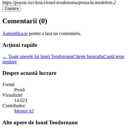
https://poezie.ro/clasici/ionel-teodoreanu/proza/la-medeleni-2
Copiaza
Comentarii (
0
)
Autentifica-te
pentru a lasa un comentariu.
Acțiuni rapide
← Toate operele lui Ionel Teodoreanu
Citește biografia
Caută texte
similare
Despre această lucrare
Formă
Proză
Vizualizări
14.623
Contribuitor
Mentor AI
Alte opere de
Ionel Teodoreanu