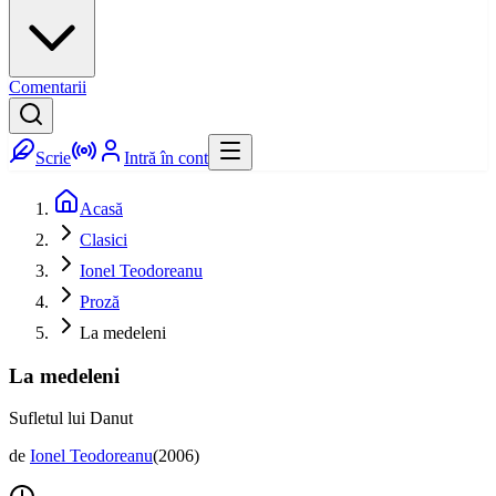
Comentarii
Scrie
Intră în cont
Acasă
Clasici
Ionel Teodoreanu
Proză
La medeleni
La medeleni
Sufletul lui Danut
de
Ionel Teodoreanu
(
2006
)