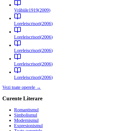
Vrăbiile
1919
(
2009
)
Lorelei
scrisori
(
2006
)
Lorelei
scrisori
(
2006
)
Lorelei
scrisori
(
2006
)
Lorelei
scrisori
(
2006
)
Lorelei
scrisori
(
2006
)
Vezi toate operele →
Curente Literare
Romantismul
Simbolismul
Modernismul
Expresionismul
Toate curentele