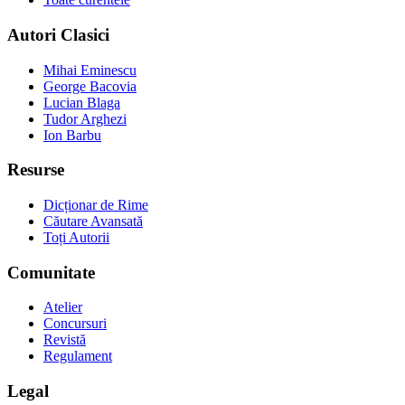
Autori Clasici
Mihai Eminescu
George Bacovia
Lucian Blaga
Tudor Arghezi
Ion Barbu
Resurse
Dicționar de Rime
Căutare Avansată
Toți Autorii
Comunitate
Atelier
Concursuri
Revistă
Regulament
Legal