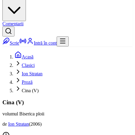
Comentarii
Scrie
Intră în cont
Acasă
Clasici
Ion Stratan
Proză
Cina (V)
Cina (V)
volumul Biserica ploii
de
Ion Stratan
(
2006
)