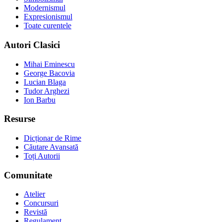
Modernismul
Expresionismul
Toate curentele
Autori Clasici
Mihai Eminescu
George Bacovia
Lucian Blaga
Tudor Arghezi
Ion Barbu
Resurse
Dicționar de Rime
Căutare Avansată
Toți Autorii
Comunitate
Atelier
Concursuri
Revistă
Regulament