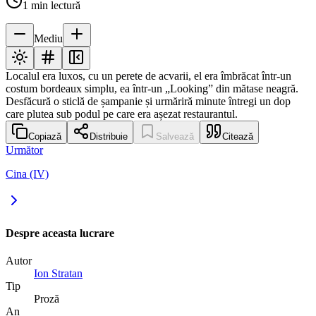
1
min lectură
Mediu
Localul era luxos, cu un perete de acvarii, el era îmbrăcat într-un
costum bordeaux simplu, ea într-un „Looking” din mătase neagră.
Desfăcură o sticlă de șampanie și urmăriră minute întregi un dop
care plutea sub podul pe care era așezat restaurantul.
Copiază
Distribuie
Salvează
Citează
Următor
Cina (IV)
Despre aceasta lucrare
Autor
Ion Stratan
Tip
Proză
An