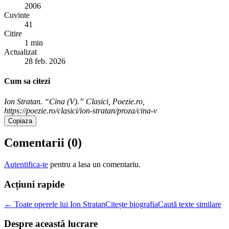
2006
Cuvinte
41
Citire
1 min
Actualizat
28 feb. 2026
Cum sa citezi
Ion Stratan. “Cina (V).” Clasici, Poezie.ro,
https://poezie.ro/clasici/ion-stratan/proza/cina-v
Copiaza
Comentarii (
0
)
Autentifica-te
pentru a lasa un comentariu.
Acțiuni rapide
← Toate operele lui Ion Stratan
Citește biografia
Caută texte similare
Despre această lucrare