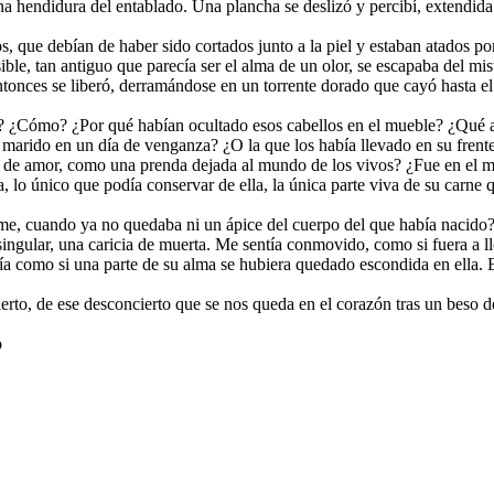
una hendidura del entablado. Una plancha se deslizó y percibí, extendid
os, que debían de haber sido cortados junto a la piel y estaban atados p
e, tan antiguo que parecía ser el alma de un olor, se escapaba del mist
ntonces se liberó, derramándose en un torrente dorado que cayó hasta el 
 ¿Cómo? ¿Por qué habían ocultado esos cabellos en el mueble? ¿Qué a
arido en un día de venganza? ¿O la que los había llevado en su frente
na de amor, como una prenda dejada al mundo de los vivos? ¿Fue en el 
 lo único que podía conservar de ella, la única parte viva de su carne 
me, cuando ya no quedaba ni un ápice del cuerpo del que había nacido
singular, una caricia de muerta. Me sentía conmovido, como si fuera a ll
 como si una parte de su alma se hubiera quedado escondida en ella. Ent
erto, de ese desconcierto que se nos queda en el corazón tras un beso 
o