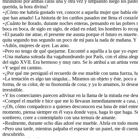
mirándolo por ambas caras una y otra vez y limpiando luego los pastor
querida, la hora divina?
«¡Cómo me habría gustado ver, conocer a aquella mujer que había elegi
que han amado! La historia de los cariños pasados me llena el corazón d
«¡Cuánto he llorado, durante noches enteras, pensando en las pobres mu
boca en boca, de siglo en siglo, de edad en edad; los hombres lo reco
«El pasado me atrae, el presente me asusta porque el futuro es muerte.
quita segundo tras segundo un poco de mí para la nada de mañana. Y 
«Adiós, mujeres de ayer. Las amo.
«Pero no tengo de qué quejarme. Encontré a aquélla a la que yo esperab
«Una mañana soleada iba vagabundeando por París, con el alma alegre 
del siglo XVII. Era hermoso y muy raro. Se lo atribuí a un artista ve
«Y seguí mi camino.
«¿Por qué me persiguió el recuerdo de ese mueble con tanta fuerza, h
«La tentación es algo tan singular... Miramos un objeto y éste, poco 
forma, de su color, de su fisonomía de cosa; y ya lo amamos, lo desea
irresistible.
«Y los comerciantes parecen adivinar en la llama de la mirada ese dese
«Compré el mueble e hice que me lo llevaran inmediatamente a casa, 
«¡Oh, cómo compadezco a quienes desconocen esa luna de miel entre el
momento, piensa siempre en él vaya donde vaya, haga lo que haga. Su r
sombrero, corre a contemplarlo con una ternura de amante.
«Realmente, durante ocho días adoré ese mueble. Abría en todo momento
«Pero una tarde, mientras palpaba el espesor de un panel, me di cuenta
descubrirlo.