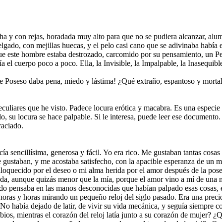
a y con rejas, horadada muy alto para que no se pudiera alcanzar, alumbra
elgado, con mejillas huecas, y el pelo casi cano que se adivinaba habí
ue este hombre estaba destrozado, carcomido por su pensamiento, un Pen
 el cuerpo poco a poco. Ella, la Invisible, la Impalpable, la Inasequibl
e Poseso daba pena, miedo y lástima! ¿Qué extraño, espantoso y mortal s
eculiares que he visto. Padece locura erótica y macabra. Es una especie
lo, su locura se hace palpable. Si le interesa, puede leer ese documento.
raciado.
ecía sencillísima, generosa y fácil. Yo era rico. Me gustaban tantas cos
me gustaban, y me acostaba satisfecho, con la apacible esperanza de un 
quecido por el deseo o mi alma herida por el amor después de la posesi
a, aunque quizás menor que la mía, porque el amor vino a mí de una m
do pensaba en las manos desconocidas que habían palpado esas cosas, en
horas y horas mirando un pequeño reloj del siglo pasado. Era una preci
No había dejado de latir, de vivir su vida mecánica, y seguía siempre co
tibios, mientras el corazón del reloj latía junto a su corazón de mujer? 