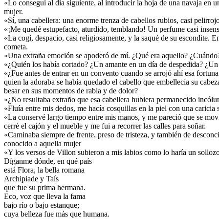
«Lo conseguí al día siguiente, al introducir la hoja de una navaja en 
mujer.
«Sí, una cabellera: una enorme trenza de cabellos rubios, casi pelirroj
«¡Me quedé estupefacto, aturdido, temblando! Un perfume casi insensibl
«La cogí, despacio, casi religiosamente, y la saqué de su escondite. E
cometa.
«Una extraña emoción se apoderó de mí. ¿Qué era aquello? ¿Cuándo?
«¿Quién los había cortado? ¿Un amante en un día de despedida? ¿Un m
«¿Fue antes de entrar en un convento cuando se arrojó ahí esa fortu
quien la adoraba se había quedado el cabello que embellecía su cabeza,
besar en sus momentos de rabia y de dolor?
«¿No resultaba extraño que esa cabellera hubiera permanecido incólu
«Fluía entre mis dedos, me hacía cosquillas en la piel con una caricia 
«La conservé largo tiempo entre mis manos, y me pareció que se movía
cerré el cajón y el mueble y me fui a recorrer las calles para soñar.
«Caminaba siempre de frente, preso de tristeza, y también de desconci
conocido a aquella mujer
«Y los versos de Villon subieron a mis labios como lo haría un solloz
Díganme dónde, en qué país
está Flora, la bella romana
Archipiade y Taís
que fue su prima hermana.
Eco, voz que lleva la fama
bajo río o bajo estanque;
cuya belleza fue más que humana.