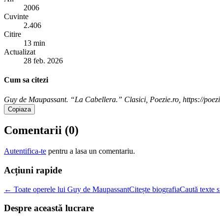
2006
Cuvinte
2.406
Citire
13 min
Actualizat
28 feb. 2026
Cum sa citezi
Guy de Maupassant. “La Cabellera.” Clasici, Poezie.ro, https://poezi
Copiaza
Comentarii (
0
)
Autentifica-te
pentru a lasa un comentariu.
Acțiuni rapide
← Toate operele lui Guy de Maupassant
Citește biografia
Caută texte s
Despre această lucrare