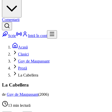
Comentarii
Scrie
Intră în cont
Acasă
Clasici
Guy de Maupassant
Proză
La Cabellera
La Cabellera
de
Guy de Maupassant
(
2006
)
13
min lectură