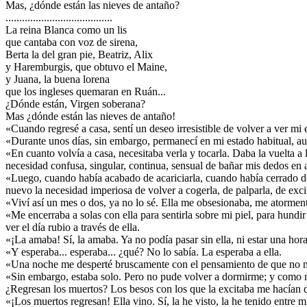
Mas, ¿dónde están las nieves de antaño?
.......................................
La reina Blanca como un lis
que cantaba con voz de sirena,
Berta la del gran pie, Beatriz, Alix
y Haremburgis, que obtuvo el Maine,
y Juana, la buena lorena
que los ingleses quemaran en Ruán...
¿Dónde están, Virgen soberana?
Mas ¿dónde están las nieves de antaño!
«Cuando regresé a casa, sentí un deseo irresistible de volver a ver mi e
«Durante unos días, sin embargo, permanecí en mi estado habitual, a
«En cuanto volvía a casa, necesitaba verla y tocarla. Daba la vuelta a
necesidad confusa, singular, continua, sensual de bañar mis dedos en 
«Luego, cuando había acabado de acariciarla, cuando había cerrado de n
nuevo la necesidad imperiosa de volver a cogerla, de palparla, de excit
«Viví así un mes o dos, ya no lo sé. Ella me obsesionaba, me atormen
«Me encerraba a solas con ella para sentirla sobre mi piel, para hundir
ver el día rubio a través de ella.
«¡La amaba! Sí, la amaba. Ya no podía pasar sin ella, ni estar una hora
«Y esperaba... esperaba... ¿qué? No lo sabía. La esperaba a ella.
«Una noche me desperté bruscamente con el pensamiento de que no m
«Sin embargo, estaba solo. Pero no pude volver a dormirme; y como m
¿Regresan los muertos? Los besos con los que la excitaba me hacían de
«¡Los muertos regresan! Ella vino. Sí, la he visto, la he tenido entre m