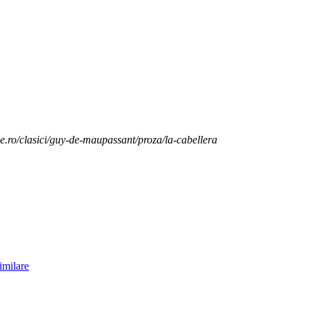
e.ro/clasici/guy-de-maupassant/proza/la-cabellera
imilare