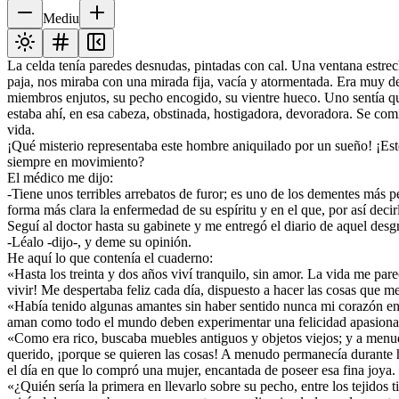
Mediu
La celda tenía paredes desnudas, pintadas con cal. Una ventana estrech
paja, nos miraba con una mirada fija, vacía y atormentada. Era muy d
miembros enjutos, su pecho encogido, su vientre hueco. Uno sentía q
estaba ahí, en esa cabeza, obstinada, hostigadora, devoradora. Se comía
vida.
¡Qué misterio representaba este hombre aniquilado por un sueño! ¡Est
siempre en movimiento?
El médico me dijo:
-Tiene unos terribles arrebatos de furor; es uno de los dementes más p
forma más clara la enfermedad de su espíritu y en el que, por así decir
Seguí al doctor hasta su gabinete y me entregó el diario de aquel desg
-Léalo -dijo-, y deme su opinión.
He aquí lo que contenía el cuaderno:
«Hasta los treinta y dos años viví tranquilo, sin amor. La vida me par
vivir! Me despertaba feliz cada día, dispuesto a hacer las cosas que 
«Había tenido algunas amantes sin haber sentido nunca mi corazón enlo
aman como todo el mundo deben experimentar una felicidad apasionad
«Como era rico, buscaba muebles antiguos y objetos viejos; y a menu
querido, ¡porque se quieren las cosas! A menudo permanecía durante 
el día en que lo compró una mujer, encantada de poseer esa fina joya. 
«¿Quién sería la primera en llevarlo sobre su pecho, entre los tejidos 