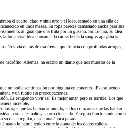
ba el cuarto, claro y siniestro; y el loco, sentado en una silla de
a encanecido en unos meses. Su ropa parecía demasiado ancha para sus
samiento, al igual que una fruta por un gusano. Su Locura, su idea
e, la Inmaterial Idea consumía la carne, bebía la sangre, apagaba la
ueño vivía detrás de esa frente, que fruncía con profundas arrugas,
 de necrófilo. Además, ha escrito un diario que nos muestra de la
as que no podía sentir pasión por ninguna en concreto. ¡Es estupendo
mañana y un futuro sin preocupaciones.
ón. Es estupendo vivir así. Es mejor amar, pero es terrible. Los que
anera increíble.
 los ojos que las habían admirado, en los corazones que las habían
osidad, con su esmalte y su oro cincelado. Y seguía funcionando como
n su tictac regular, desde una época pasada.
¿Qué mano lo habría tenido entre la punta de los dedos cálidos,