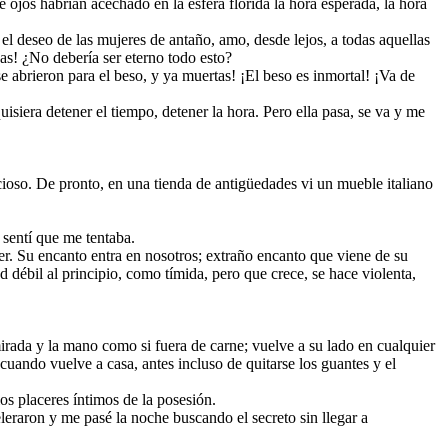
ojos habrían acechado en la esfera florida la hora esperada, la hora
el deseo de las mujeres de antaño, amo, desde lejos, a todas aquellas
zas! ¿No debería ser eterno todo esto?
e abrieron para el beso, y ya muertas! ¡El beso es inmortal! ¡Va de
isiera detener el tiempo, detener la hora. Pero ella pasa, se va y me
ioso. De pronto, en una tienda de antigüedades vi un mueble italiano
 sentí que me tentaba.
er. Su encanto entra en nosotros; extraño encanto que viene de su
débil al principio, como tímida, pero que crece, se hace violenta,
rada y la mano como si fuera de carne; vuelve a su lado en cualquier
uando vuelve a casa, antes incluso de quitarse los guantes y el
os placeres íntimos de la posesión.
leraron y me pasé la noche buscando el secreto sin llegar a