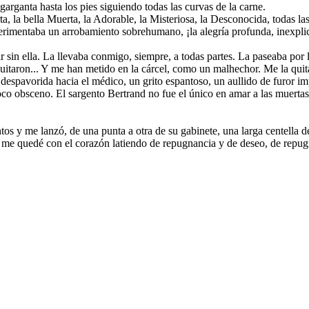
garganta hasta los pies siguiendo todas las curvas de la carne.
ta, la bella Muerta, la Adorable, la Misteriosa, la Desconocida, todas la
erimentaba un arrobamiento sobrehumano, ¡la alegría profunda, inexplica
sin ella. La llevaba conmigo, siempre, a todas partes. La paseaba por l
 quitaron... Y me han metido en la cárcel, como un malhechor. Me la quita
a despavorida hacia el médico, un grito espantoso, un aullido de furor 
oco obsceno. El sargento Bertrand no fue el único en amar a las muertas
tos y me lanzó, de una punta a otra de su gabinete, una larga centella 
 Y me quedé con el corazón latiendo de repugnancia y de deseo, de repug