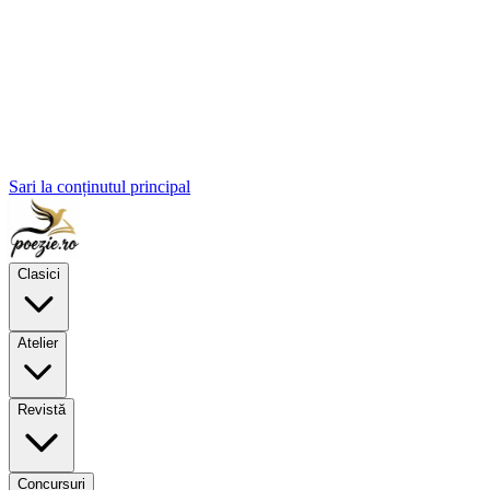
Sari la conținutul principal
Clasici
Atelier
Revistă
Concursuri