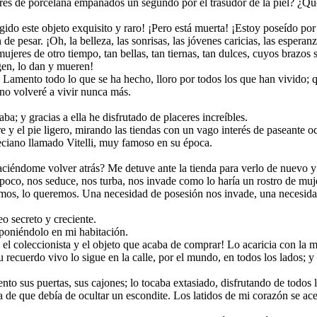
es de porcelana empañados un segundo por el trasudor de la piel? ¿Qué 
do este objeto exquisito y raro! ¡Pero está muerta! ¡Estoy poseído por 
e pesar. ¡Oh, la belleza, las sonrisas, las jóvenes caricias, las esperan
jeres de otro tiempo, tan bellas, tan tiernas, tan dulces, cuyos brazos s
gen, lo dan y mueren!
 Lamento todo lo que se ha hecho, lloro por todos los que han vivido; qu
no volveré a vivir nunca más.
a; y gracias a ella he disfrutado de placeres increíbles.
y el pie ligero, mirando las tiendas con un vago interés de paseante oc
neciano llamado Vitelli, muy famoso en su época.
aciéndome volver atrás? Me detuve ante la tienda para verlo de nuevo y
a poco, nos seduce, nos turba, nos invade como lo haría un rostro de muj
mos, lo queremos. Una necesidad de posesión nos invade, una necesidad 
o secreto y creciente.
poniéndolo en mi habitación.
 coleccionista y el objeto que acaba de comprar! Lo acaricia con la mi
ecuerdo vivo lo sigue en la calle, por el mundo, en todos los lados; y c
 sus puertas, sus cajones; lo tocaba extasiado, disfrutando de todos l
 de que debía de ocultar un escondite. Los latidos de mi corazón se ace