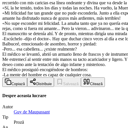
recorrido con mis caricias esa línea ondeante y divina que va desde la 
«Sí, la he tenido, todos los días y todas las noches. Ha vuelto, la Muer
«Mi felicidad fue tan grande que no pude esconderla. Junto a ella exp
amante ha disfrutado nunca de gozos más ardientes, más terribles!
«No supe esconder mi felicidad. La amaba tanto que ya no quería estar 
rejas, como si fuera mi amante... Pero la vieron... adivinaron... me la
El manuscrito se detenía ahí. Y de pronto, mientras dirigía una mirad
-Escúchelo -dijo el doctor-. Hay que duchar cinco veces al día a ese l
Balbuceé, emocionado de asombro, horror y piedad:
-Pero... esa cabellera... ¿existe realmente?
El médico se levantó, abrió un armario lleno de frascos y de instrumen
Me estremecí al sentir entre mis manos su tacto acariciador y ligero.
deseo como ante la tentación de algo infame y misterioso.
El médico prosiguió encogiéndose de hombros:
-La mente del hombre es capaz de cualquier cosa.
Copiază
Distribuie
Salvează
Citează
Despre aceasta lucrare
Autor
Guy de Maupassant
Tip
Proză
An