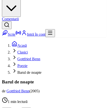
Comentarii
Scrie
Intră în cont
Acasă
Clasici
Gottfried Benn
Poezie
Barul de noapte
Barul de noapte
de
Gottfried Benn
(
2005
)
1
min lectură