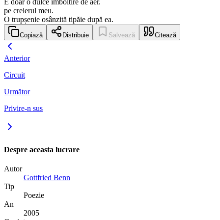
E doar o dulce îmboltire de aer.
pe creierul meu.
O trupșenie osânzită tipăie după ea.
Copiază
Distribuie
Salvează
Citează
Anterior
Circuit
Următor
Privire-n sus
Despre aceasta lucrare
Autor
Gottfried Benn
Tip
Poezie
An
2005