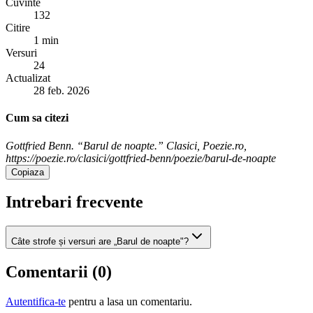
Cuvinte
132
Citire
1 min
Versuri
24
Actualizat
28 feb. 2026
Cum sa citezi
Gottfried Benn. “Barul de noapte.” Clasici, Poezie.ro,
https://poezie.ro/clasici/gottfried-benn/poezie/barul-de-noapte
Copiaza
Intrebari frecvente
Câte strofe și versuri are „Barul de noapte"?
Comentarii (
0
)
Autentifica-te
pentru a lasa un comentariu.