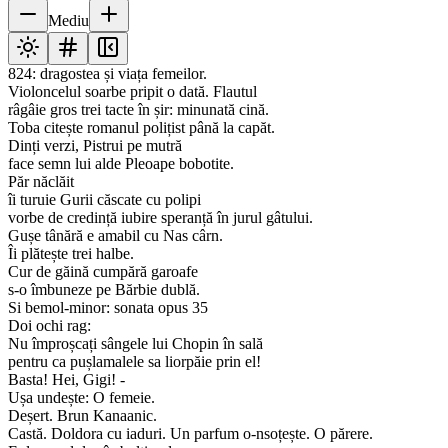
Mediu
824: dragostea și viața femeilor.
Violoncelul soarbe pripit o dată. Flautul
râgâie gros trei tacte în șir: minunată cină.
Toba citește romanul polițist până la capăt.
Dinți verzi, Pistrui pe mutră
face semn lui alde Pleoape bobotite.
Păr năclăit
îi turuie Gurii căscate cu polipi
vorbe de credință iubire speranță în jurul gâtului.
Gușe tânără e amabil cu Nas cârn.
Îi plătește trei halbe.
Cur de găină cumpără garoafe
s-o îmbuneze pe Bărbie dublă.
Si bemol-minor: sonata opus 35
Doi ochi rag:
Nu împroșcați sângele lui Chopin în sală
pentru ca pușlamalele sa liorpăie prin el!
Basta! Hei, Gigi! -
Ușa undește: O femeie.
Deșert. Brun Kanaanic.
Castă. Doldora cu iaduri. Un parfum o-nsoțește. O părere.