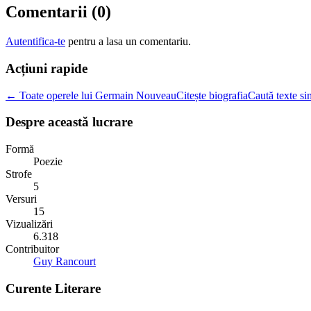
Comentarii (
0
)
Autentifica-te
pentru a lasa un comentariu.
Acțiuni rapide
← Toate operele lui Germain Nouveau
Citește biografia
Caută texte si
Despre această lucrare
Formă
Poezie
Strofe
5
Versuri
15
Vizualizări
6.318
Contribuitor
Guy Rancourt
Curente Literare