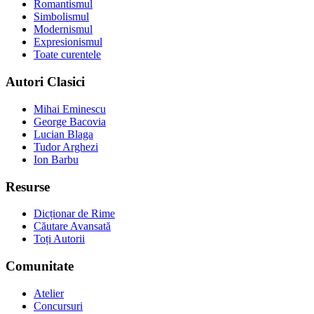
Romantismul
Simbolismul
Modernismul
Expresionismul
Toate curentele
Autori Clasici
Mihai Eminescu
George Bacovia
Lucian Blaga
Tudor Arghezi
Ion Barbu
Resurse
Dicționar de Rime
Căutare Avansată
Toți Autorii
Comunitate
Atelier
Concursuri