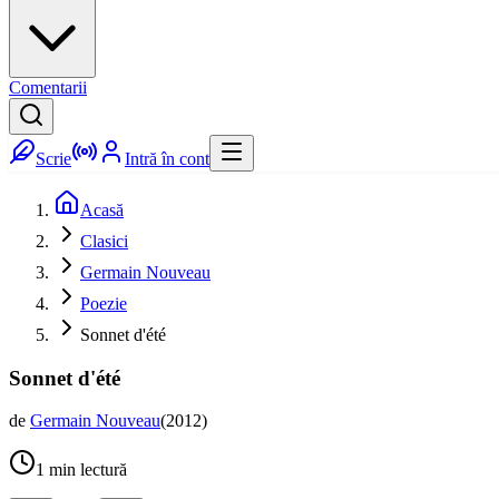
Comentarii
Scrie
Intră în cont
Acasă
Clasici
Germain Nouveau
Poezie
Sonnet d'été
Sonnet d'été
de
Germain Nouveau
(
2012
)
1
min lectură