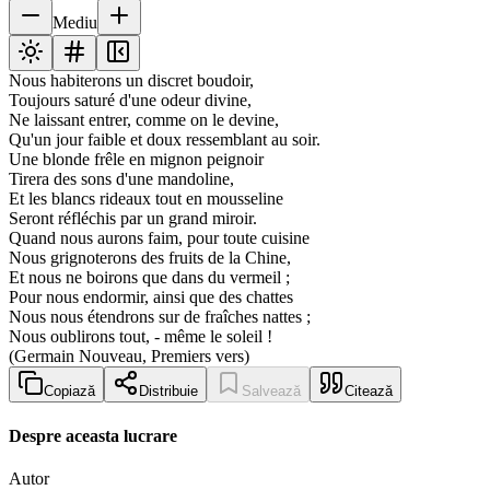
Mediu
Nous habiterons un discret boudoir,
Toujours saturé d'une odeur divine,
Ne laissant entrer, comme on le devine,
Qu'un jour faible et doux ressemblant au soir.
Une blonde frêle en mignon peignoir
Tirera des sons d'une mandoline,
Et les blancs rideaux tout en mousseline
Seront réfléchis par un grand miroir.
Quand nous aurons faim, pour toute cuisine
Nous grignoterons des fruits de la Chine,
Et nous ne boirons que dans du vermeil ;
Pour nous endormir, ainsi que des chattes
Nous nous étendrons sur de fraîches nattes ;
Nous oublirons tout, - même le soleil !
(Germain Nouveau, Premiers vers)
Copiază
Distribuie
Salvează
Citează
Despre aceasta lucrare
Autor