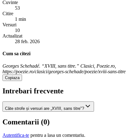
Cuvinte
53
Citire
1 min
Versuri
10
Actualizat
28 feb. 2026
Cum sa citezi
Georges Schehadé. “XVIII, sans titre.” Clasici, Poezie.ro,
https://poezie.ro/clasici/georges-schehade/poezie/xviii-sans-titre
Copiaza
Intrebari frecvente
Câte strofe și versuri are „XVIII, sans titre"?
Comentarii (
0
)
Autentifica-te
pentru a lasa un comentariu.