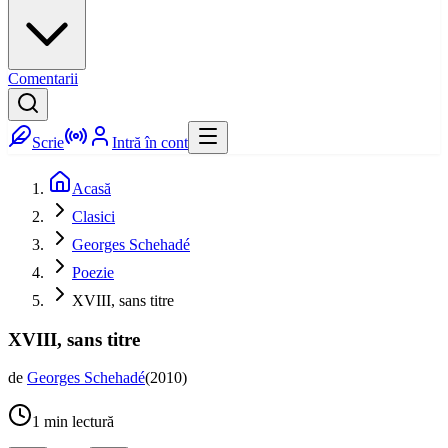
Comentarii
Scrie
Intră în cont
Acasă
Clasici
Georges Schehadé
Poezie
XVIII, sans titre
XVIII, sans titre
de
Georges Schehadé
(
2010
)
1
min lectură