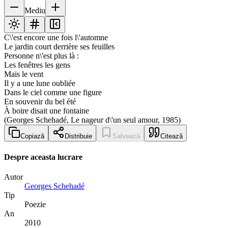
Mediu
C\'est encore une fois l\'automne
Le jardin court derrière ses feuilles
Personne n\'est plus là :
Les fenêtres les gens
Mais le vent
Il y a une lune oubliée
Dans le ciel comme une figure
En souvenir du bel été
À boire disait une fontaine
(Georges Schehadé, Le nageur d\'un seul amour, 1985)
Copiază
Distribuie
Salvează
Citează
Despre aceasta lucrare
Autor
Georges Schehadé
Tip
Poezie
An
2010