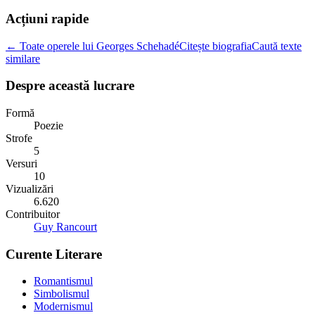
Acțiuni rapide
← Toate operele lui Georges Schehadé
Citește biografia
Caută texte
similare
Despre această lucrare
Formă
Poezie
Strofe
5
Versuri
10
Vizualizări
6.620
Contribuitor
Guy Rancourt
Curente Literare
Romantismul
Simbolismul
Modernismul