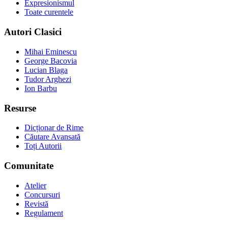
Expresionismul
Toate curentele
Autori Clasici
Mihai Eminescu
George Bacovia
Lucian Blaga
Tudor Arghezi
Ion Barbu
Resurse
Dicționar de Rime
Căutare Avansată
Toți Autorii
Comunitate
Atelier
Concursuri
Revistă
Regulament