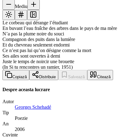
Mediu
Le corbeau qui dérange l’étudiant
En buvant l’eau fraîche des arbres dans le pays de ma mère
N’a pas la plume noire du souci
Compagnon des puits dans la lumière
Et du chevreau seulement endormi
Ce n’est pas lui qu’on désigne comme la mort
Ses ailes sont ouvertes à demi
Juste le temps de noircir une brouette
(In Si tu rencontres un ramier, 1951)
Copiază
Distribuie
Salvează
Citează
Despre aceasta lucrare
Autor
Georges Schehadé
Tip
Poezie
An
2006
Cuvinte