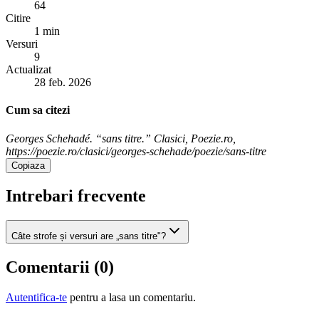
64
Citire
1 min
Versuri
9
Actualizat
28 feb. 2026
Cum sa citezi
Georges Schehadé. “sans titre.” Clasici, Poezie.ro,
https://poezie.ro/clasici/georges-schehade/poezie/sans-titre
Copiaza
Intrebari frecvente
Câte strofe și versuri are „sans titre"?
Comentarii (
0
)
Autentifica-te
pentru a lasa un comentariu.