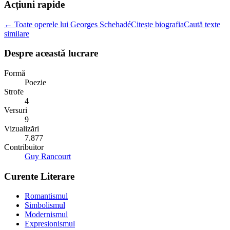
Acțiuni rapide
← Toate operele lui Georges Schehadé
Citește biografia
Caută texte
similare
Despre această lucrare
Formă
Poezie
Strofe
4
Versuri
9
Vizualizări
7.877
Contribuitor
Guy Rancourt
Curente Literare
Romantismul
Simbolismul
Modernismul
Expresionismul