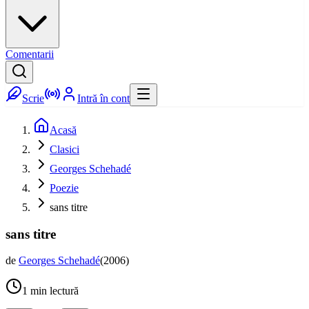
Comentarii
Scrie
Intră în cont
Acasă
Clasici
Georges Schehadé
Poezie
sans titre
sans titre
de
Georges Schehadé
(
2006
)
1
min lectură