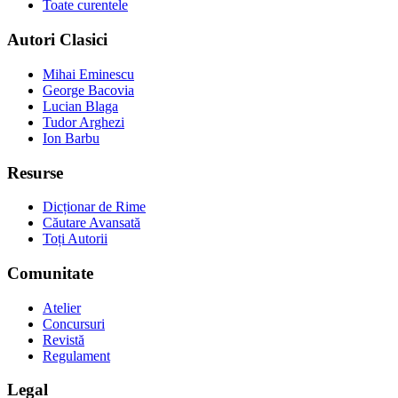
Toate curentele
Autori Clasici
Mihai Eminescu
George Bacovia
Lucian Blaga
Tudor Arghezi
Ion Barbu
Resurse
Dicționar de Rime
Căutare Avansată
Toți Autorii
Comunitate
Atelier
Concursuri
Revistă
Regulament
Legal