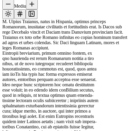
Mediu
M. Ulpius Traianus, natus in Hispania, optimus princeps
Romanorum, inusitatae civilitatis et fortitudinis erat. Is Dacos sub
rege Decebalo vincit et Daciam trans Danuvium provinciam facit.
Traianus ex toto orbe Romano infinitas eo copias hominum transfert
ad agros et urbes colendas. Sic Daci linguam Latinam, mores et
leges Romanas accipiunt.
Eintropii breviarium, primum omnino fontem, ex
qno haurienda est rerum Romanarum notitia a tiro
nibus, ut de novo iutegroquc recuderet bibliopola
houoratissimns, eo commotus est, quod, quos antea
iam iioTis hia typis hac forma expressos emiserat
autores, emtoribus perquam acceptoa esse senaerat.
ldeo neque hunc scriptorem hoc ornatu destitutnm
esse voluit; in eo edendo idem conBilium secutus,
quod in reliquis, nt textua optimus qnam emenda-
tissime lectoram oculis subiiceretnr ; inipriinis autem
sphalmatum exturbandorum intentissinia gererctur
cura; idque merito, in auctore, qui inter primos a
tironibus legi aolet. Est enim Eutropins recentraris
quidem inter Latinos aetatis ; nam vixit sub impera-
toribus Conatantino, cui ab epiatolis fuisse Iegitur,