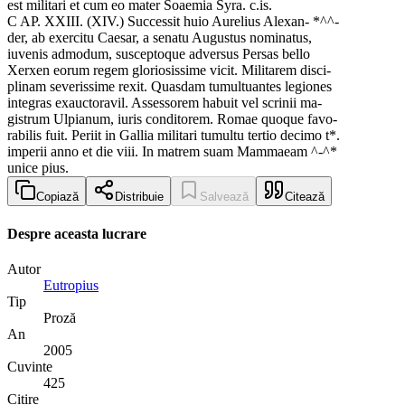
est militari et cum eo mater Soaemia Syra. c.is.
C AP. XXIII. (XIV.) Successit huio Aurelius Alexan- *^^-
der, ab exercitu Caesar, a senatu Augustus nominatus,
iuvenis admodum, susceptoque adversus Persas bello
Xerxen eorum regem gloriosissime vicit. Militarem disci-
plinam severissime rexit. Quasdam tumultuantes legiones
integras exauctoravil. Assessorem habuit vel scrinii ma-
gistrum Ulpianum, iuris conditorem. Romae quoque favo-
rabilis fuit. Periit in Gallia militari tumultu tertio decimo t*.
imperii anno et die viii. In matrem suam Mammaeam ^-^*
unice pius.
Copiază
Distribuie
Salvează
Citează
Despre aceasta lucrare
Autor
Eutropius
Tip
Proză
An
2005
Cuvinte
425
Citire