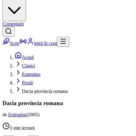
Comentarii
Scrie
Intră în cont
Acasă
Clasici
Eutropius
Proză
Dacia provincia romana
Dacia provincia romana
de
Eutropius
(
2005
)
3
min lectură