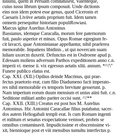
luliunu, quem in Persiam comitatusest, Valenteque,
cuius iussu librum ipsum composuit. Unde dictionis
eins non idem potest esse genus, quod Ciceronis et
Caesaris Liviive aetatis proprium fuit. Idem tamen
omnem persequitur historiam populiRowiasi.
Marcus igitur Aurelius Antoninus
Bassianus, idemque Caracalla, morum fere paternorum
fuit, paulo asperior et minax. Opus Romae egregium fe-
cit lavacri, quae Antoninianae appellantur, nihil praelerea
memorabile. Impatiens libidinis , ut qui novercam suam
luliam uxorcm duxerit. Defunctus est in Osdroene apud p.
Edessam moliens adversum Parthos expeditionem anno c.n.
imperii vi. mense ii. vix egressus aetatis xliii. annum. *^\'\"
Funere publico elatus est.
Cap. XXI. (XII.) Opilius deinde Macrinus, qui prae-
fectus praetorio erat, cum filio Diadumeno facti imperato-
res nihil memorabile ex temporis brevitate gesserunt. p.
Nam imperium eorum duum mensium et unius aiini fuit. c.n.
Seditione militari ambo pariter occisi sunt. ^\'**
Cap. XXII. (XIII.) Creatus est post hos M. Aurelius
Antoninus. Hic Antonini Caracallae filius putabatur, sacer-
dos autem Heliogabali templi erat. Is cum Romam ingenti
et militum et senatus exspectatione venisset, probris se
omnibus contaminavit. Impudicissime et obscenissime vi-
xit, biennioque post et viii mensibus tumultu interfectus p.