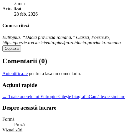
3 min
Actualizat
28 feb. 2026
Cum sa citezi
Eutropius. “Dacia provincia romana.” Clasici, Poezie.ro,
https://poezie.ro/clasici/eutropius/proza/dacia-provincia-romana
Copiaza
Comentarii (
0
)
Autentifica-te
pentru a lasa un comentariu.
Acțiuni rapide
← Toate operele lui Eutropius
Citește biografia
Caută texte similare
Despre această lucrare
Formă
Proză
Vizualizări