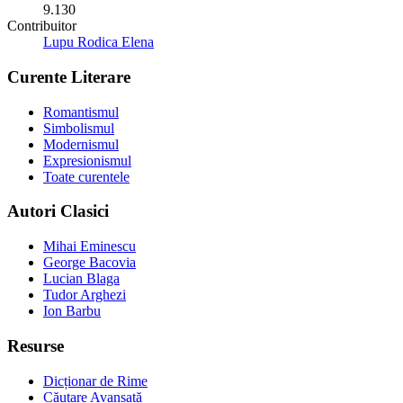
9.130
Contribuitor
Lupu Rodica Elena
Curente Literare
Romantismul
Simbolismul
Modernismul
Expresionismul
Toate curentele
Autori Clasici
Mihai Eminescu
George Bacovia
Lucian Blaga
Tudor Arghezi
Ion Barbu
Resurse
Dicționar de Rime
Căutare Avansată