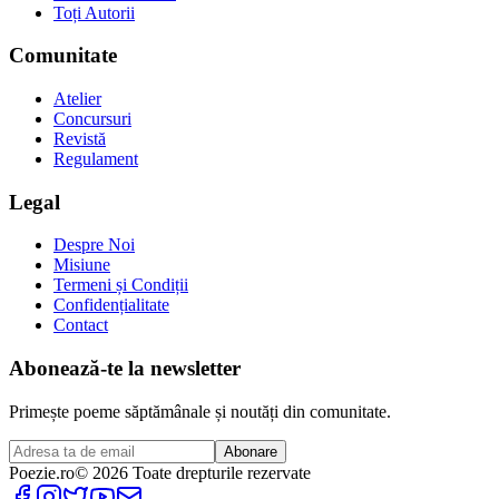
Toți Autorii
Comunitate
Atelier
Concursuri
Revistă
Regulament
Legal
Despre Noi
Misiune
Termeni și Condiții
Confidențialitate
Contact
Abonează-te la newsletter
Primește poeme săptămânale și noutăți din comunitate.
Abonare
Poezie
.ro
© 2026 Toate drepturile rezervate