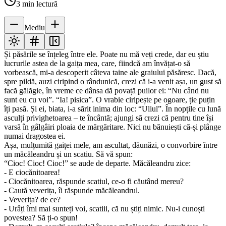
3
min lectură
Mediu
Și păsările se înțeleg între ele. Poate nu mă veți crede, dar eu știu
lucrurile astea de la gaița mea, care, fiindcă am învățat-o să
vorbească, mi-a descoperit câteva taine ale graiului păsăresc. Dacă,
spre pildă, auzi ciripind o rândunică, crezi că i-a venit așa, un gust să
facă gălăgie, în vreme ce dânsa dă povață puilor ei: “Nu când nu
sunt eu cu voi”. “Ia! pisica”. O vrabie ciripește pe ogoare, ție puțin
îți pasă. Și ei, biata, i-a sărit inima din loc: “Uliul”. În nopțile cu lună
asculți privighetoarea – te încântă; ajungi să crezi că pentru tine își
varsă în gâlgâiri ploaia de mărgăritare. Nici nu bănuiești că-și plânge
numai dragostea ei.
Așa, mulțumită gaiței mele, am ascultat, dăunăzi, o convorbire între
un măcăleandru și un scatiu. Să vă spun:
“Cioc! Cioc! Cioc!” se aude de departe. Măcăleandru zice:
- E ciocănitoarea!
- Ciocănitoarea, răspunde scatiul, ce-o fi căutând mereu?
- Caută veverița, îi răspunde măcăleandrul.
- Veverița? de ce?
- Urâți îmi mai sunteți voi, scatiii, că nu știți nimic. Nu-i cunoști
povestea? Să ți-o spun!