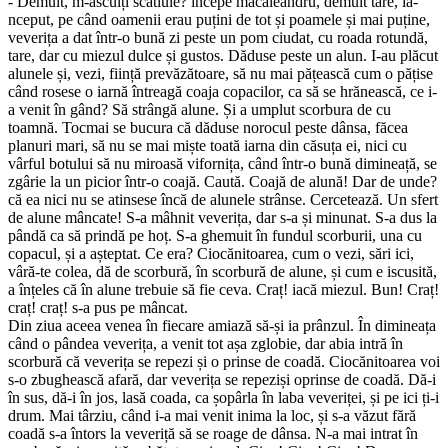
- Demult, m-asculți scatiule? începe măcăleandru, demult tare, la-
nceput, pe când oamenii erau puțini de tot și poamele și mai puține,
veverița a dat într-o bună zi peste un pom ciudat, cu roada rotundă,
tare, dar cu miezul dulce și gustos. Dăduse peste un alun. I-au plăcut
alunele și, vezi, ființă prevăzătoare, să nu mai pățească cum o pățise
când rosese o iarnă întreagă coaja copacilor, ca să se hrănească, ce i-
a venit în gând? Să strângă alune. Și a umplut scorbura de cu
toamnă. Tocmai se bucura că dăduse norocul peste dânsa, făcea
planuri mari, să nu se mai miște toată iarna din căsuța ei, nici cu
vârful botului să nu miroasă vifornița, când într-o bună dimineață, se
zgârie la un picior într-o coajă. Caută. Coajă de alună! Dar de unde?
că ea nici nu se atinsese încă de alunele strânse. Cercetează. Un sfert
de alune mâncate! S-a mâhnit veverița, dar s-a și minunat. S-a dus la
pândă ca să prindă pe hoț. S-a ghemuit în fundul scorburii, una cu
copacul, și a așteptat. Ce era? Ciocănitoarea, cum o vezi, sări ici,
vâră-te colea, dă de scorbură, în scorbură de alune, și cum e iscusită,
a înțeles că în alune trebuie să fie ceva. Craț! iacă miezul. Bun! Craț!
craț! craț! s-a pus pe mâncat.
Din ziua aceea venea în fiecare amiază să-și ia prânzul. În dimineața
când o pândea veverița, a venit tot așa zglobie, dar abia intră în
scorbură că veverița se repezi și o prinse de coadă. Ciocănitoarea voi
s-o zbughească afară, dar veverița se repeziși oprinse de coadă. Dă-i
în sus, dă-i în jos, lasă coada, ca șopârla în laba veveriței, și pe ici ți-i
drum. Mai târziu, când i-a mai venit inima la loc, și s-a văzut fără
coadă s-a întors la veveriță să se roage de dânsa. N-a mai intrat în