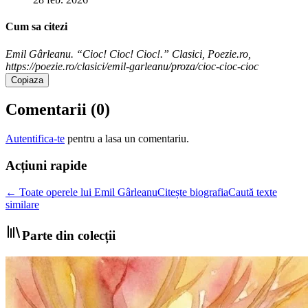
Cum sa citezi
Emil Gârleanu. “Cioc! Cioc! Cioc!.” Clasici, Poezie.ro,
https://poezie.ro/clasici/emil-garleanu/proza/cioc-cioc-cioc
Copiaza
Comentarii (
0
)
Autentifica-te
pentru a lasa un comentariu.
Acțiuni rapide
← Toate operele lui Emil Gârleanu
Citește biografia
Caută texte
similare
Parte din colecții