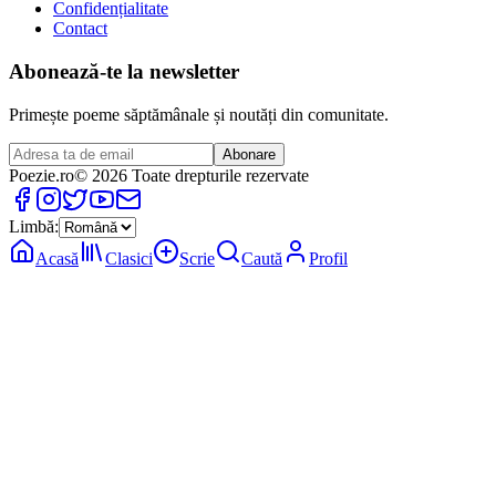
Confidențialitate
Contact
Abonează-te la newsletter
Primește poeme săptămânale și noutăți din comunitate.
Abonare
Poezie
.ro
© 2026 Toate drepturile rezervate
Limbă:
Acasă
Clasici
Scrie
Caută
Profil