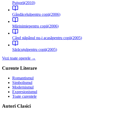
Puișorii
(
2010
)
Gândăcelul
pentru copii
(
2006
)
Mărinimie
pentru copii
(
2006
)
Când stăpânul nu-i acasă
pentru copii
(
2005
)
Sărăcuțul
pentru copii
(
2005
)
Vezi toate operele →
Curente Literare
Romantismul
Simbolismul
Modernismul
Expresionismul
Toate curentele
Autori Clasici