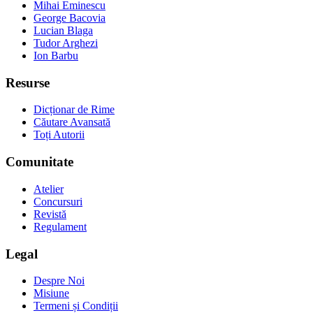
Mihai Eminescu
George Bacovia
Lucian Blaga
Tudor Arghezi
Ion Barbu
Resurse
Dicționar de Rime
Căutare Avansată
Toți Autorii
Comunitate
Atelier
Concursuri
Revistă
Regulament
Legal
Despre Noi
Misiune
Termeni și Condiții