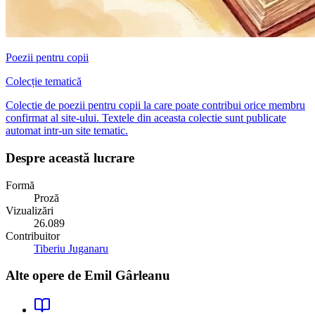
Poezii pentru copii
Colecție tematică
Colectie de poezii pentru copii la care poate contribui orice membru
confirmat al site-ului. Textele din aceasta colectie sunt publicate
automat intr-un site tematic.
Despre această lucrare
Formă
Proză
Vizualizări
26.089
Contribuitor
Tiberiu Juganaru
Alte opere de
Emil Gârleanu