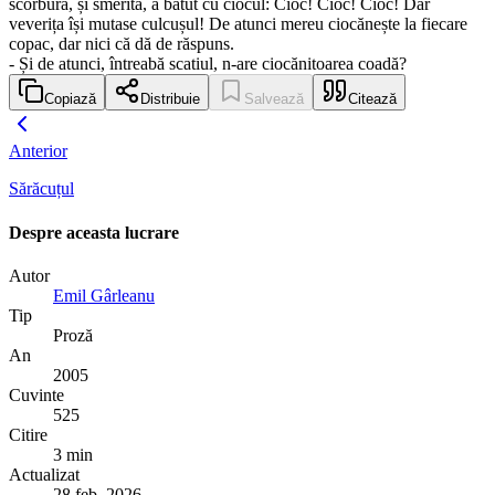
scorbură, și smerită, a bătut cu ciocul: Cioc! Cioc! Cioc! Dar
veverița își mutase culcușul! De atunci mereu ciocănește la fiecare
copac, dar nici că dă de răspuns.
- Și de atunci, întreabă scatiul, n-are ciocănitoarea coadă?
Copiază
Distribuie
Salvează
Citează
Anterior
Sărăcuțul
Despre aceasta lucrare
Autor
Emil Gârleanu
Tip
Proză
An
2005
Cuvinte
525
Citire
3 min
Actualizat
28 feb. 2026