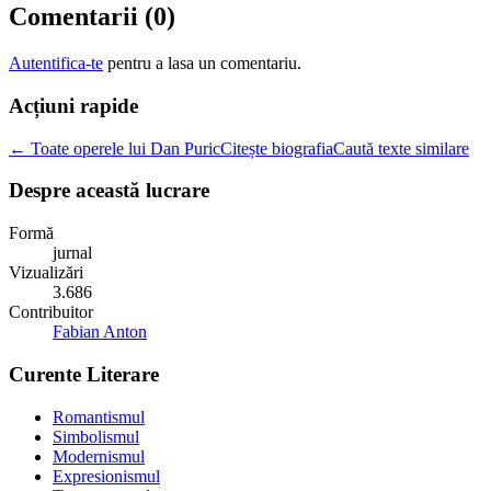
Comentarii (
0
)
Autentifica-te
pentru a lasa un comentariu.
Acțiuni rapide
← Toate operele lui Dan Puric
Citește biografia
Caută texte similare
Despre această lucrare
Formă
jurnal
Vizualizări
3.686
Contribuitor
Fabian Anton
Curente Literare
Romantismul
Simbolismul
Modernismul
Expresionismul