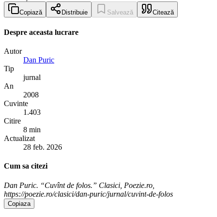
Copiază
Distribuie
Salvează
Citează
Despre aceasta lucrare
Autor
Dan Puric
Tip
jurnal
An
2008
Cuvinte
1.403
Citire
8 min
Actualizat
28 feb. 2026
Cum sa citezi
Dan Puric. “Cuvînt de folos.” Clasici, Poezie.ro,
https://poezie.ro/clasici/dan-puric/jurnal/cuvint-de-folos
Copiaza