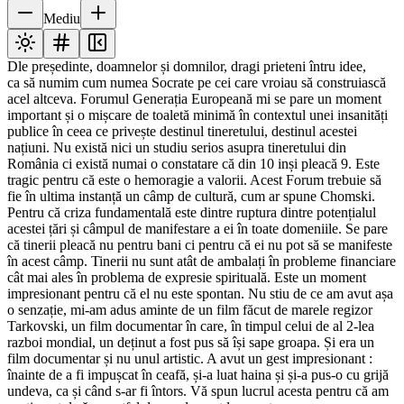
Mediu
Dle președinte, doamnelor și domnilor, dragi prieteni întru idee,
ca să numim cum numea Socrate pe cei care vroiau să construiască
acel altceva. Forumul Generația Europeană mi se pare un moment
important și o mișcare de toaletă minimă în contextul unei insanități
publice în ceea ce privește destinul tineretului, destinul acestei
națiuni. Nu există nici un studiu serios asupra tineretului din
România ci există numai o constatare că din 10 inși pleacă 9. Este
tragic pentru că este o hemoragie a valorii. Acest Forum trebuie să
fie în ultima instanță un câmp de cultură, cum ar spune Chomski.
Pentru că criza fundamentală este dintre ruptura dintre potențialul
acestei țări și câmpul de manifestare a ei în toate domeniile. Se pare
că tinerii pleacă nu pentru bani ci pentru că ei nu pot să se manifeste
în acest câmp. Tinerii nu sunt atât de ambalați în probleme financiare
cât mai ales în problema de expresie spirituală. Este un moment
impresionant pentru că el nu este spontan. Nu stiu de ce am avut așa
o senzație, mi-am adus aminte de un film făcut de marele regizor
Tarkovski, un film documentar în care, în timpul celui de al 2-lea
razboi mondial, un deținut a fost pus să își sape groapa. Și era un
film documentar și nu unul artistic. A avut un gest impresionant :
înainte de a fi impușcat în ceafă, și-a luat haina și și-a pus-o cu grijă
undeva, ca și când s-ar fi întors. Vă spun lucrul acesta pentru că am