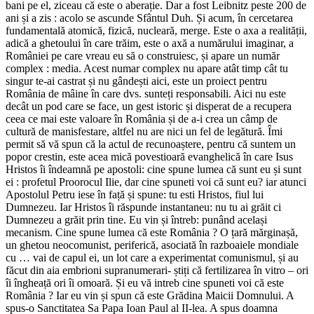
bani pe el, ziceau că este o aberație. Dar a fost Leibnitz peste 200 de
ani și a zis : acolo se ascunde Sfântul Duh. Și acum, în cercetarea
fundamentală atomică, fizică, nucleară, merge. Este o axa a realității,
adică a ghetoului în care trăim, este o axă a numărului imaginar, a
României pe care vreau eu să o construiesc, și apare un număr
complex : media. Acest numar complex nu apare atât timp cât tu
singur te-ai castrat și nu gândești aici, este un proiect pentru
România de mâine în care dvs. sunteți responsabili. Aici nu este
decât un pod care se face, un gest istoric și disperat de a recupera
ceea ce mai este valoare în România și de a-i crea un câmp de
cultură de manisfestare, altfel nu are nici un fel de legătură. Îmi
permit să vă spun că la actul de recunoaștere, pentru că suntem un
popor crestin, este acea mică povestioară evanghelică în care Isus
Hristos îi îndeamnă pe apostoli: cine spune lumea că sunt eu și sunt
ei : profetul Proorocul Ilie, dar cine spuneti voi că sunt eu? iar atunci
Apostolul Petru iese în față și spune: tu esti Hristos, fiul lui
Dumnezeu. Iar Hristos îi răspunde instantaneu: nu tu ai grăit ci
Dumnezeu a grăit prin tine. Eu vin și întreb: punând același
mecanism. Cine spune lumea că este România ? O țară mărginașă,
un ghetou neocomunist, periferică, asociată în razboaiele mondiale
cu … vai de capul ei, un lot care a experimentat comunismul, și au
făcut din aia embrioni supranumerari- știți că fertilizarea în vitro – ori
îi îngheață ori îi omoară. Și eu vă intreb cine spuneti voi că este
România ? Iar eu vin și spun că este Grădina Maicii Domnului. A
spus-o Sanctitatea Sa Papa Ioan Paul al II-lea. A spus doamna