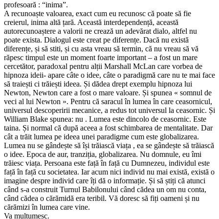
profesoară : “inima”.
A recunoaște valoarea, exact cum eu recunosc că poate să fie
creierul, inima altă țară. Această interdependență, această
autorecunoaștere a valorii ne crează un adevărat dialo, altfel nu
poate exista. Dialogul este creat pe diferențe. Dacă nu există
diferențe, și să stiti, și cu asta vreau să termin, că nu vreau să vă
răpesc timpul este un moment foarte important – a fost un mare
cercetător, paradoxal pentru alții Marshall McLan care vorbea de
hipnoza ideii- apare câte o idee, câte o paradigmă care nu te mai face
să traiești ci trăiești ideea. Și dădea drept exemplu hipnoza lui
Newton, Newton care a fost o mare valoare. Și spunea « somnul de
veci al lui Newton ». Pentru că saracul în lumea în care ceasornicul,
universul descoperirii mecanice, a redus tot universul la ceasornic. Și
William Blake spunea: nu . Lumea este dincolo de ceasornic. Este
taina. Și normal că după aceea a fost schimbarea de mentalitate. Dar
cât a trăit lumea pe ideea unei paradigme cum este globalizarea.
Lumea nu se gândește să își trăiască viața , ea se gândește să trăiască
o idee. Epoca de aur, tranziția, globalizarea. Nu domnule, eu îmi
trăiesc viața. Persoana este față în față cu Dumnezeu, individul este
față în față cu societatea. Iar acum nici individ nu mai există, există o
imagine despre individ care îți dă o informație. Și să știți că atunci
când s-a construit Turnul Babilonului când cădea un om nu conta,
când cădea o cărămidă era teribil. Vă doresc să fiți oameni și nu
cărămizi în lumea care vine.
Va mulțumesc.