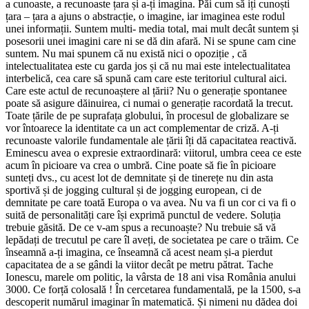
a cunoaste, a recunoaste țara și a-ți imagina. Păi cum să iți cunoști
țara – țara a ajuns o abstracție, o imagine, iar imaginea este rodul
unei informații. Suntem multi- media total, mai mult decât suntem și
posesorii unei imagini care ni se dă din afară. Ni se spune cam cine
suntem. Nu mai spunem că nu există nici o opoziție , că
intelectualitatea este cu garda jos și că nu mai este intelectualitatea
interbelică, cea care să spună cam care este teritoriul cultural aici.
Care este actul de recunoaștere al țării? Nu o generație spontanee
poate să asigure dăinuirea, ci numai o generație racordată la trecut.
Toate țările de pe suprafața globului, în procesul de globalizare se
vor întoarece la identitate ca un act complementar de criză. A-ți
recunoaste valorile fundamentale ale țării îți dă capacitatea reactivă.
Eminescu avea o expresie extraordinară: viitorul, umbra ceea ce este
acum în picioare va crea o umbră. Cine poate să fie în picioare
sunteți dvs., cu acest lot de demnitate și de tinerețe nu din asta
sportivă și de jogging cultural și de jogging european, ci de
demnitate pe care toată Europa o va avea. Nu va fi un cor ci va fi o
suită de personalități care își exprimă punctul de vedere. Soluția
trebuie găsită. De ce v-am spus a recunoaște? Nu trebuie să vă
lepădați de trecutul pe care îl aveți, de societatea pe care o trăim. Ce
înseamnă a-ți imagina, ce înseamnă că acest neam și-a pierdut
capacitatea de a se gândi la viitor decât pe metru pătrat. Tache
Ionescu, marele om politic, la vârsta de 18 ani visa România anului
3000. Ce forță colosală ! În cercetarea fundamentală, pe la 1500, s-a
descoperit numărul imaginar în matematică. Și nimeni nu dădea doi