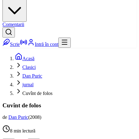
Comentarii
Scrie
Intră în cont
Acasă
Clasici
Dan Puric
jurnal
Cuvînt de folos
Cuvînt de folos
de
Dan Puric
(
2008
)
8
min lectură