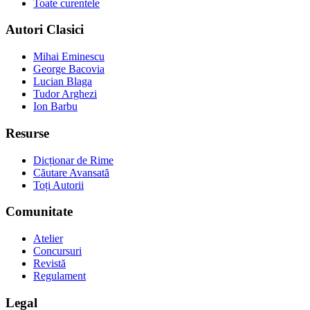
Toate curentele
Autori Clasici
Mihai Eminescu
George Bacovia
Lucian Blaga
Tudor Arghezi
Ion Barbu
Resurse
Dicționar de Rime
Căutare Avansată
Toți Autorii
Comunitate
Atelier
Concursuri
Revistă
Regulament
Legal