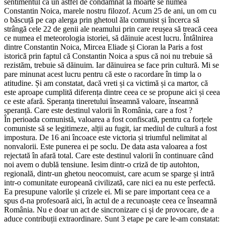
sentimentul că un astfel de condamnat la moarte se numea
Constantin Noica, marele nostru filozof. Acum 25 de ani, un om cu
o băscuță pe cap alerga prin ghetoul ăla comunist și încerca să
strângă cele 22 de genii ale neamului prin care reușea să treacă ceea
ce numea el meteorologia istoriei, să dăinuie acest lucru. Întâlnirea
dintre Constantin Noica, Mircea Eliade și Cioran la Paris a fost
istorică prin faptul că Constantin Noica a spus că noi nu trebuie să
rezistăm, trebuie să dăinuim. Iar dăinuirea se face prin cultură. Mi se
pare minunat acest lucru pentru că este o racordare în timp la o
atitudine. Și am constatat, dacă vreti și ca victimă și ca martor, că
este aproape cumplită diferența dintre ceea ce se propune aici și ceea
ce este afară. Speranța tineretului înseamnă valoare, înseamnă
speranță. Care este destinul valorii în România, care a fost ?
În perioada comunistă, valoarea a fost confiscată, pentru ca forțele
comuniste să se legitimeze, alții au fugit, iar mediul de cultură a fost
impostura. De 16 ani încoace este victoria și triumful nelimitat al
nonvalorii. Este punerea ei pe soclu. De data asta valoarea a fost
rejectată în afară total. Care este destinul valorii în continuare când
noi avem o dublă tensiune. Iesim dintr-o criză de tip autohton,
regională, dintr-un ghetou neocomuist, care acum se sparge și intră
intr-o comunitate europeană civilizată, care nici ea nu este perfectă.
Ea presupune valorile și crizele ei. Mi se pare important ceea ce a
spus d-na profesoară aici, în actul de a recunoaște ceea ce înseamnă
România. Nu e doar un act de sincronizare ci și de provocare, de a
aduce contribuții extraordinare. Sunt 3 etape pe care le-am constatat: