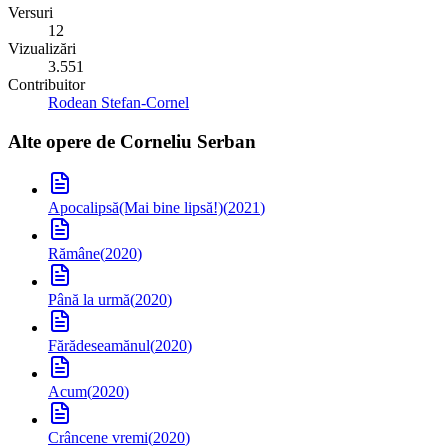
Versuri
12
Vizualizări
3.551
Contribuitor
Rodean Stefan-Cornel
Alte opere de
Corneliu Serban
Apocalipsă
(Mai bine lipsă!)
(
2021
)
Rămâne
(
2020
)
Până la urmă
(
2020
)
Fărădeseamănul
(
2020
)
Acum
(
2020
)
Crâncene vremi
(
2020
)