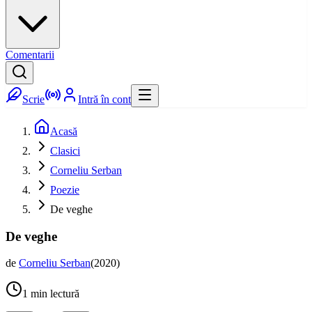
Comentarii
Scrie
Intră în cont
Acasă
Clasici
Corneliu Serban
Poezie
De veghe
De veghe
de
Corneliu Serban
(
2020
)
1
min lectură