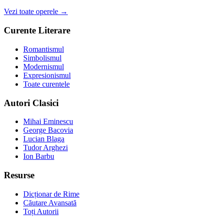
Vezi toate operele →
Curente Literare
Romantismul
Simbolismul
Modernismul
Expresionismul
Toate curentele
Autori Clasici
Mihai Eminescu
George Bacovia
Lucian Blaga
Tudor Arghezi
Ion Barbu
Resurse
Dicționar de Rime
Căutare Avansată
Toți Autorii