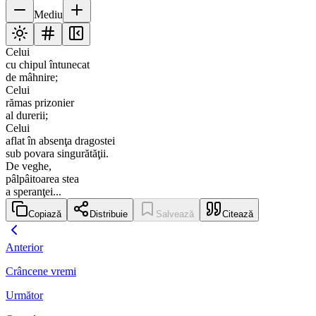
Mediu
Celui
cu chipul întunecat
de mâhnire;
Celui
rămas prizonier
al durerii;
Celui
aflat în absenţa dragostei
sub povara singurătăţii.
De veghe,
pâlpâitoarea stea
a speranţei...
Copiază
Distribuie
Salvează
Citează
Anterior
Crâncene vremi
Următor