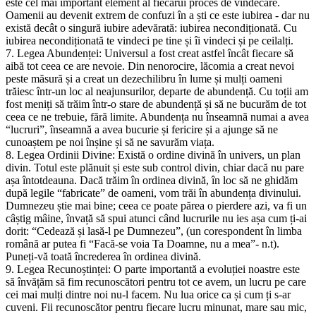
este cel mai important element al fiecărui proces de vindecare.
Oamenii au devenit extrem de confuzi în a ști ce este iubirea - dar nu
există decât o singură iubire adevărată: iubirea necondiționată. Cu
iubirea necondiționată te vindeci pe tine și îi vindeci și pe ceilalți.
7. Legea Abundenței: Universul a fost creat astfel încât fiecare să
aibă tot ceea ce are nevoie. Din nenorocire, lăcomia a creat nevoi
peste măsură și a creat un dezechilibru în lume și mulți oameni
trăiesc într-un loc al neajunsurilor, departe de abundență. Cu toții am
fost meniți să trăim într-o stare de abundență și să ne bucurăm de tot
ceea ce ne trebuie, fără limite. Abundența nu înseamnă numai a avea
“lucruri”, înseamnă a avea bucurie și fericire și a ajunge să ne
cunoaștem pe noi înșine și să ne savurăm viața.
8. Legea Ordinii Divine: Există o ordine divină în univers, un plan
divin. Totul este plănuit și este sub control divin, chiar dacă nu pare
așa întotdeauna. Dacă trăim în ordinea divină, în loc să ne ghidăm
după legile “fabricate” de oameni, vom trăi în abundența divinului.
Dumnezeu știe mai bine; ceea ce poate părea o pierdere azi, va fi un
câștig mâine, învață să spui atunci când lucrurile nu ies așa cum ți-ai
dorit: “Cedează și lasă-l pe Dumnezeu”, (un corespondent în limba
română ar putea fi “Facă-se voia Ta Doamne, nu a mea”- n.t).
Puneți-vă toată încrederea în ordinea divină.
9. Legea Recunoștinței: O parte importantă a evoluției noastre este
să învățăm să fim recunoscători pentru tot ce avem, un lucru pe care
cei mai mulți dintre noi nu-l facem. Nu lua orice ca și cum ți s-ar
cuveni. Fii recunoscător pentru fiecare lucru minunat, mare sau mic,