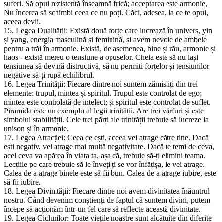
suferi. Să opui rezistentă înseamnă frică; acceptarea este armonie,
Nu încerca să schimbi ceea ce nu poți. Căci, adesea, la ce te opui,
aceea devii.
15. Legea Dualității: Există două forțe care lucrează în univers, yin
și yang, energia masculină și feminină, și avem nevoie de ambele
pentru a trăi în armonie. Există, de asemenea, bine și rău, armonie și
haos - există mereu o tensiune a opuselor. Cheia este să nu lași
tensiunea să devină distructivă, să nu permiti forțelor și tensiunilor
negative să-ți rupă echilibrul.
16. Legea Trinității: Fiecare dintre noi suntem zămisliți din trei
elemente: trupul, mintea și spiritul. Trupul este controlat de ego;
mintea este controlată de intelect; și spiritul este controlat de suflet.
Piramida este un exemplu al legii trinității. Are trei vârfuri și este
simbolul stabilității. Cele trei părți ale trinității trebuie să lucreze la
unison și în armonie.
17. Legea Atracției: Ceea ce ești, aceea vei atrage către tine. Dacă
ești negativ, vei atrage mai multă negativitate. Dacă te temi de ceva,
acel ceva va apărea în viața ta, așa că, trebuie să-ți elimini teama.
Lecțiile pe care trebuie să le înveți ți se vor înfățișa, le vei atrage.
Calea de a atrage binele este să fii bun. Calea de a atrage iubire, este
să fii iubire.
18. Legea Divinității: Fiecare dintre noi avem divinitatea înăuntrul
nostru. Când devenim conștienți de faptul că suntem divini, putem
începe să acționăm într-un fel care să reflecte această divinitate.
19. Legea Ciclurilor: Toate viețile noastre sunt alcătuite din diferite