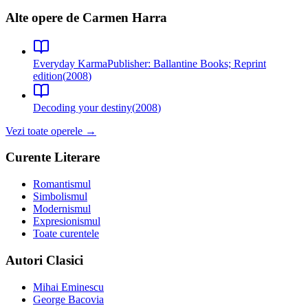
Alte opere de
Carmen Harra
Everyday Karma
Publisher: Ballantine Books; Reprint
edition
(
2008
)
Decoding your destiny
(
2008
)
Vezi toate operele →
Curente Literare
Romantismul
Simbolismul
Modernismul
Expresionismul
Toate curentele
Autori Clasici
Mihai Eminescu
George Bacovia