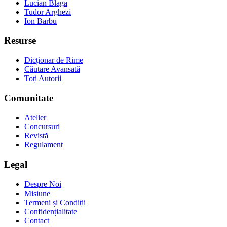
Lucian Blaga
Tudor Arghezi
Ion Barbu
Resurse
Dicționar de Rime
Căutare Avansată
Toți Autorii
Comunitate
Atelier
Concursuri
Revistă
Regulament
Legal
Despre Noi
Misiune
Termeni și Condiții
Confidențialitate
Contact