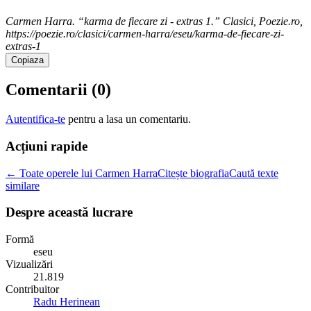
Carmen Harra. “karma de fiecare zi - extras 1.” Clasici, Poezie.ro,
https://poezie.ro/clasici/carmen-harra/eseu/karma-de-fiecare-zi-
extras-1
Copiaza
Comentarii (
0
)
Autentifica-te
pentru a lasa un comentariu.
Acțiuni rapide
← Toate operele lui Carmen Harra
Citește biografia
Caută texte
similare
Despre această lucrare
Formă
eseu
Vizualizări
21.819
Contribuitor
Radu Herinean