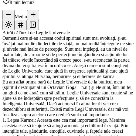
8
min lectură
Mediu
A trăi călăuzit de Legile Universale
Oamenii care și-au accesat codul spiritual sunt mai evoluați, și-au
învățat mai multe din lecțiile de viață, au mai multă înțelegere de sine
și nivele mai înalte de percepție. Sunt mai înțelepți, au un nivel de
maturitate, de armonie și de perfecțiune în gândirea și acțiunile lor.
Își trăiesc viețile încercând să creeze pace; s-au reconectat la partea
divină din ei și trăiesc în acord cu ea. Acești oameni sunt conștienți
de Legile Universale, care ajută în creșterea spirituală și care ajută
spiritul să atingă Nirvana, nemurirea și eliberarea de karmă.
Eu am aflat prima oară de Legile Universale de la bunicul meu
(spiritul destrupat al lui Octavian Goga – n.n.) și ele sunt, într-un fel,
un ghid ce ne arată cum să trăim. Legile Universale sunt create să ne
ajute să ne îndreptăm spre perfecțiune și să ne conectăm la
Inteligența Universală. Dacă acționezi în afara lor îți vei crea
dezechilibru și suferință. Există multe Legi Universale, dar mă voi
focaliza asupra acelora care cred că sunt mai importante.
1. Legea Karmei: Aceasta este cea mai importantă lege. Menirea
acesteia este să te ajute să atingi armonia și echilibrul în viață. Prin
intențiile tale, gândurile, emoțiile, cuvintele și faptele tale creezi