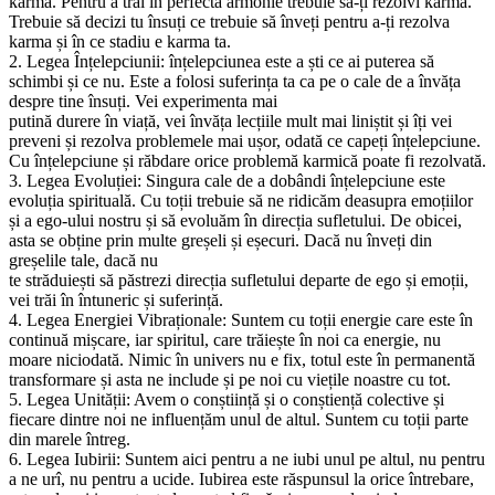
karmă. Pentru a trăi în perfectă armonie trebuie să-ți rezolvi karma.
Trebuie să decizi tu însuți ce trebuie să înveți pentru a-ți rezolva
karma și în ce stadiu e karma ta.
2. Legea Înțelepciunii: înțelepciunea este a ști ce ai puterea să
schimbi și ce nu. Este a folosi suferința ta ca pe o cale de a învăța
despre tine însuți. Vei experimenta mai
putină durere în viață, vei învăța lecțiile mult mai liniștit și îți vei
preveni și rezolva problemele mai ușor, odată ce capeți înțelepciune.
Cu înțelepciune și răbdare orice problemă karmică poate fi rezolvată.
3. Legea Evoluției: Singura cale de a dobândi înțelepciune este
evoluția spirituală. Cu toții trebuie să ne ridicăm deasupra emoțiilor
și a ego-ului nostru și să evoluăm în direcția sufletului. De obicei,
asta se obține prin multe greșeli și eșecuri. Dacă nu înveți din
greșelile tale, dacă nu
te străduiești să păstrezi direcția sufletului departe de ego și emoții,
vei trăi în întuneric și suferință.
4. Legea Energiei Vibraționale: Suntem cu toții energie care este în
continuă mișcare, iar spiritul, care trăiește în noi ca energie, nu
moare niciodată. Nimic în univers nu e fix, totul este în permanentă
transformare și asta ne include și pe noi cu viețile noastre cu tot.
5. Legea Unității: Avem o conștiință și o conștiență colective și
fiecare dintre noi ne influențăm unul de altul. Suntem cu toții parte
din marele întreg.
6. Legea Iubirii: Suntem aici pentru a ne iubi unul pe altul, nu pentru
a ne urî, nu pentru a ucide. Iubirea este răspunsul la orice întrebare,