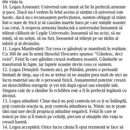
din viața ta.
10. Legea Armoniei: Universul este menit să fie în perfectă armonie
și pace. Dacă nu-l vedem în felul acesta și simțim că universul este
haotic, dacă nu-i recunoaștem perfecțiunea, suntem obligați să trăim
într-o stare de frică și să cauzăm marele haos pe care mințile noastre
l-au creat. A respecta armonia înnăscută a universului înseamnă să
trăiești călăuzit de Legile Universale; înseamnă să nu ucizi, să nu
minți, să nu urăști, să nu furi, înseamnă să trăiești pe un tărâm al
iubirii și al divinului.
11. Legea Manifestării: Tot ceea ce gândești se manifestă în realitate.
Cu 300 de ani în urmă filosoful Descartes spunea: “Gândesc, deci
exist”. Felul în care gândim crează realitatea noastră. Gândurile se
transformă în fapte, iar faptele noastre devin ceea ce suntem.
12. Legea Detașării: Suntem aici, pe Pământ, pentru o perioadă
limitată de timp, așa că nu ar trebui să ne atașăm prea mult de nici un
lucru material sau de o persoană fizică. Atașamentul puternic crează
un dezechilibru energetic și vei trăi după egoul sau emoțiile tale.
Singura cale de a rămâne în echilibru este a fi în perfectă legătură cu
divinul.
13. Legea atitudinii: Chiar dacă nu poți controla tot ce ți se întâmplă,
poți controla reacția ta, poți controla atitudinea ta. Nimic nu te poate
răni mai tare decât propria-ți atitudine negativă. Felul în care te
tratezi pe tine și îi tratezi pe ceilalți, precum și situațiile din viața ta
crează karmă.
14. Legea acceptării: Orice lucru căruia îi opui rezistentă te face să