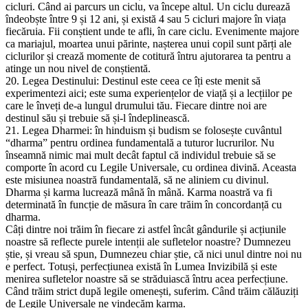
cicluri. Când ai parcurs un ciclu, va începe altul. Un ciclu durează
îndeobște între 9 și 12 ani, și există 4 sau 5 cicluri majore în viața
fiecăruia. Fii conștient unde te afli, în care ciclu. Evenimente majore
ca mariajul, moartea unui părinte, nașterea unui copil sunt părți ale
ciclurilor și crează momente de cotitură întru ajutorarea ta pentru a
atinge un nou nivel de conștientă.
20. Legea Destinului: Destinul este ceea ce îți este menit să
experimentezi aici; este suma experiențelor de viață și a lecțiilor pe
care le înveți de-a lungul drumului tău. Fiecare dintre noi are
destinul său și trebuie să și-l îndeplinească.
21. Legea Dharmei: în hinduism și budism se folosește cuvântul
“dharma” pentru ordinea fundamentală a tuturor lucrurilor. Nu
înseamnă nimic mai mult decât faptul că individul trebuie să se
comporte în acord cu Legile Universale, cu ordinea divină. Aceasta
este misiunea noastră fundamentală, să ne aliniem cu divinul.
Dharma și karma lucrează mână în mână. Karma noastră va fi
determinată în funcție de măsura în care trăim în concordanță cu
dharma.
Câți dintre noi trăim în fiecare zi astfel încât gândurile și acțiunile
noastre să reflecte purele intenții ale sufletelor noastre? Dumnezeu
știe, și vreau să spun, Dumnezeu chiar știe, că nici unul dintre noi nu
e perfect. Totuși, perfecțiunea există în Lumea Invizibilă și este
menirea sufletelor noastre să se străduiască întru acea perfecțiune.
Când trăim strict după legile omenești, suferim. Când trăim călăuziți
de Legile Universale ne vindecăm karma.