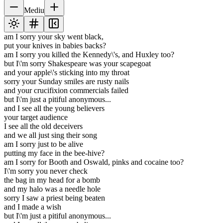
Mediu
am I sorry your sky went black,
put your knives in babies backs?
am I sorry you killed the Kennedy\'s, and Huxley too?
but I\'m sorry Shakespeare was your scapegoat
and your apple\'s sticking into my throat
sorry your Sunday smiles are rusty nails
and your crucifixion commercials failed
but I\'m just a pitiful anonymous...
and I see all the young believers
your target audience
I see all the old deceivers
and we all just sing their song
am I sorry just to be alive
putting my face in the bee-hive?
am I sorry for Booth and Oswald, pinks and cocaine too?
I\'m sorry you never check
the bag in my head for a bomb
and my halo was a needle hole
sorry I saw a priest being beaten
and I made a wish
but I\'m just a pitiful anonymous...