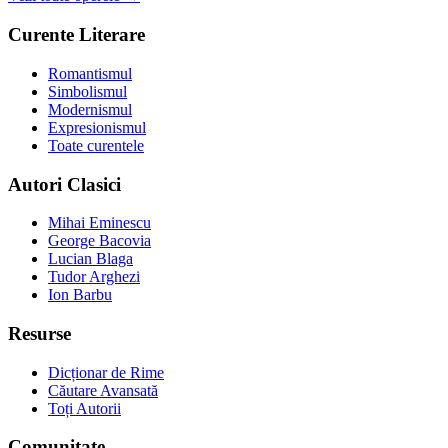
Curente Literare
Romantismul
Simbolismul
Modernismul
Expresionismul
Toate curentele
Autori Clasici
Mihai Eminescu
George Bacovia
Lucian Blaga
Tudor Arghezi
Ion Barbu
Resurse
Dicționar de Rime
Căutare Avansată
Toți Autorii
Comunitate