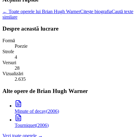
← Toate operele lui Brian Hugh Warner
Citește biografia
Caută texte
similare
Despre această lucrare
Formă
Poezie
Strofe
4
Versuri
28
Vizualizări
2.635
Alte opere de
Brian Hugh Warner
Minute of decay
(
2006
)
Tourniquet
(
2006
)
Vezi toate operele →