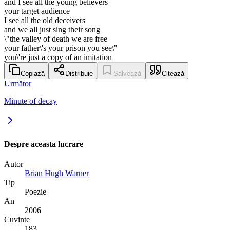
and I see all the young believers
your target audience
I see all the old deceivers
and we all just sing their song
\"the valley of death we are free
your father\'s your prison you see\"
you\'re just a copy of an imitation
Copiază
Distribuie
Salvează
Citează
Următor
Minute of decay
Despre aceasta lucrare
Autor
Brian Hugh Warner
Tip
Poezie
An
2006
Cuvinte
183