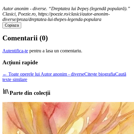
Autor anonim - diverse. “Dreptatea lui Þepeș (legendă populară).”
Clasici, Poezie.ro, https://poezie.ro/clasici/autor-anonim-
diverse/proza/dreptatea-lui-thepes-legenda-populara
Copiaza
Comentarii (
0
)
Autentifica-te
pentru a lasa un comentariu.
Acțiuni rapide
← Toate operele lui Autor anonim - diverse
Citește biografia
Caută
texte similare
Parte din colecții