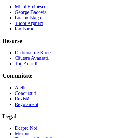
Mihai Eminescu
George Bacovia
Lucian Blaga
Tudor Arghezi
Ion Barbu
Resurse
Dicționar de Rime
Căutare Avansată
Toți Autorii
Comunitate
Atelier
Concursuri
Revistă
Regulament
Legal
Despre Noi
Misiune