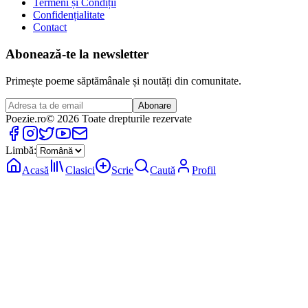
Termeni și Condiții
Confidențialitate
Contact
Abonează-te la newsletter
Primește poeme săptămânale și noutăți din comunitate.
Abonare
Poezie
.ro
© 2026 Toate drepturile rezervate
Limbă:
Acasă
Clasici
Scrie
Caută
Profil