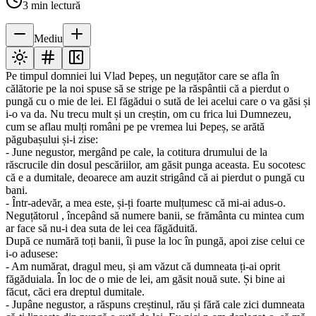
3
min lectură
Mediu
Pe timpul domniei lui Vlad Þepeș, un neguțător care se afla în
călătorie pe la noi spuse să se strige pe la răspântii că a pierdut o
pungă cu o mie de lei. El făgădui o sută de lei acelui care o va găsi și
i-o va da. Nu trecu mult și un creștin, om cu frica lui Dumnezeu,
cum se aflau mulți români pe pe vremea lui Þepeș, se arătă
păgubașului și-i zise:
- June negustor, mergând pe cale, la cotitura drumului de la
răscrucile din dosul pescăriilor, am găsit punga aceasta. Eu socotesc
că e a dumitale, deoarece am auzit strigând că ai pierdut o pungă cu
bani.
- Într-adevăr, a mea este, și-ți foarte mulțumesc că mi-ai adus-o.
Neguțătorul , începând să numere banii, se frământa cu mintea cum
ar face să nu-i dea suta de lei cea făgăduită.
După ce numără toți banii, îi puse la loc în pungă, apoi zise celui ce
i-o adusese:
- Am numărat, dragul meu, și am văzut că dumneata ți-ai oprit
făgăduiala. În loc de o mie de lei, am găsit nouă sute. Și bine ai
făcut, căci era dreptul dumitale.
- Jupâne negustor, a răspuns creștinul, rău și fără cale zici dumneata