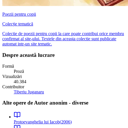
Poezii pentru copii
Colecție tematică
Colectie de poezii pentru copii la care poate contribui orice membru
confirmat al site-ului. Textele din aceasta colectie sunt publicate
automat intr-un site tematic.
Despre această lucrare
Formă
Proză
Vizualizări
40.384
Contribuitor
Tiberiu Juganaru
Alte opere de
Autor anonim - diverse
Protoevanghelia lui Iacob
(
2006
)