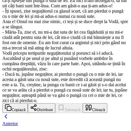
că-ți lipsește din pungă o sută de lei. Eu nici n-am dezlegat-o, să mă
uit câți bani sunt într-însa. Cum am găsit-o așa ți-am adus-o!
- Îți spusei, zise neguțătorul cu glasul scurt, că am pierdut o pungă
cu o mie de lei și mi-ai adus-o numai cu nouă sute.
Asta e! Omul nu mai zise nimic, ci ieși și se duce drept la Vodă, spre
a se tângui.
- Măria-Ta, zise el, nu mi-a dat suta de lei cea făgăduită și nu mi-e
ciudă atât pentru suta de lei, cât mi-e ciudă că mă bănuiește a nu fi
fost om de omenie. Eu am fost curat ca argintul și nici prin gând nu
mi-a trecut să mă ating de lucrul altuia.
Vodă pricepu tertipurile neguțătorului și porunci să i-l aducă.
Ascultând și pe unul și pe altul și punând vorbele ambilor în
cumpăna dreptății, văzu în care parte bate. Apoi, uitându-se țintă în
ochii neguțătorului, zise:
- Dacă tu, jupâne neguțător, ai pierdut o pungă cu o mie de lei, iar
acesta a găsit una cu nouă sute, este dovedit că această pungă nu
este a ta. Tu, creștine, ia punga cu banii ce i-ai găsit și s-o dai acelui
ce se va arăta că a pierdut o pungă cu nouă sute de lei; iar tu, jupâne
neguțător, așteaptă până se va găsi o pungă cu cei o mie de lei, ce
zici că ai pierdut-o.
Copiază
Distribuie
Salvează
Citează
Anterior