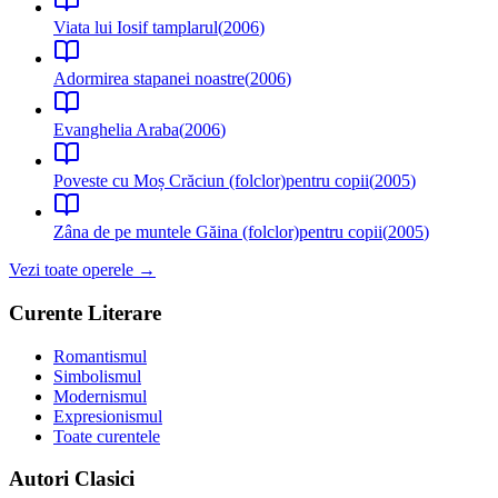
Viata lui Iosif tamplarul
(
2006
)
Adormirea stapanei noastre
(
2006
)
Evanghelia Araba
(
2006
)
Poveste cu Moș Crăciun (folclor)
pentru copii
(
2005
)
Zâna de pe muntele Găina (folclor)
pentru copii
(
2005
)
Vezi toate operele →
Curente Literare
Romantismul
Simbolismul
Modernismul
Expresionismul
Toate curentele
Autori Clasici