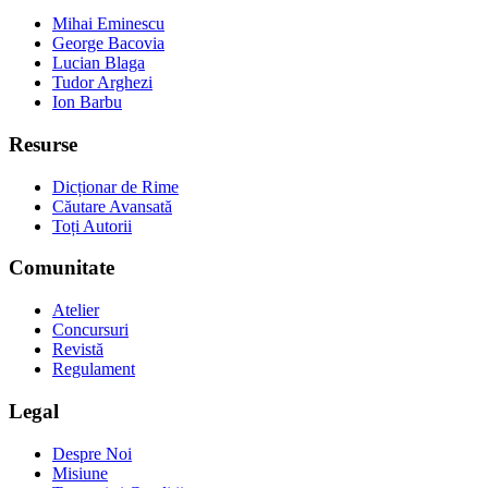
Mihai Eminescu
George Bacovia
Lucian Blaga
Tudor Arghezi
Ion Barbu
Resurse
Dicționar de Rime
Căutare Avansată
Toți Autorii
Comunitate
Atelier
Concursuri
Revistă
Regulament
Legal
Despre Noi
Misiune