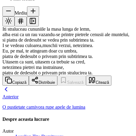
Mediu
Iti straluceau cununiile la masa lunga de lemn,
alba erai ca un rau vazandu-se printre pietrele cenusii ale muntelui,
si piatra de dedesubt se vedea prin subtirimea ta.
I se vedeau culoarea,muschii verzui, netezimea.
Eu, pe mal, te atingeam doar cu umbra,
piatra de dedesubt o priveam prin subtirimea ta.
Uitasem ca sunt, uitasem ca trebuie sa cred,
netezimea pietrei ma instrainase,
piatra de dedesubt o priveam prin stralucirea ta.
Copiază
Distribuie
Salvează
Citează
Anterior
O pustietate carnivora rupe apele de lumina
Despre aceasta lucrare
Autor