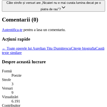
Câte strofe și versuri are „Nicaieri nu e mai curata lumina decat pe o
piatra de rau"?
Comentarii (
0
)
Autentifica-te
pentru a lasa un comentariu.
Acțiuni rapide
← Toate operele lui Aurelian Titu Dumitrescu
Citește biografia
Caută
texte similare
Despre această lucrare
Formă
Poezie
Strofe
3
Versuri
9
Vizualizări
6.191
Contribuitor