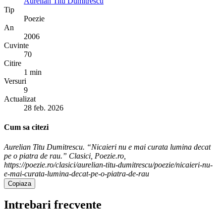
Aurelian Titu Dumitrescu
Tip
Poezie
An
2006
Cuvinte
70
Citire
1 min
Versuri
9
Actualizat
28 feb. 2026
Cum sa citezi
Aurelian Titu Dumitrescu. “Nicaieri nu e mai curata lumina decat
pe o piatra de rau.” Clasici, Poezie.ro,
https://poezie.ro/clasici/aurelian-titu-dumitrescu/poezie/nicaieri-nu-
e-mai-curata-lumina-decat-pe-o-piatra-de-rau
Copiaza
Intrebari frecvente